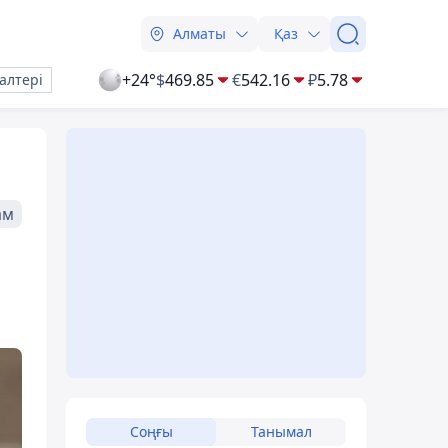
Алматы
Қаз
+24°
$
469.85
€
542.16
₽
5.78
алтері
ам
Соңғы
Танымал