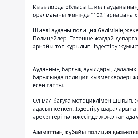
Қызылорда облысы Шиелі ауданының 32
оралмағаны жөнінде "102" арнасына х
Шиелі ауданы полиция бөлімінің жеке
Полицейлер, Төтенше жағдай департа
арнайы топ құрылып, іздестіру жұмыста
Ауданның барлық ауылдары, далалық 
барысында полиция қызметкерлері жоғ
есен тапты.
Ол мал бағуға мотоциклімен шығып, 
адасып кеткен. Іздестіру шараларына
әрекеттері нәтижесінде жоғалған ад
Азаматтың жұбайы полиция қызметкер