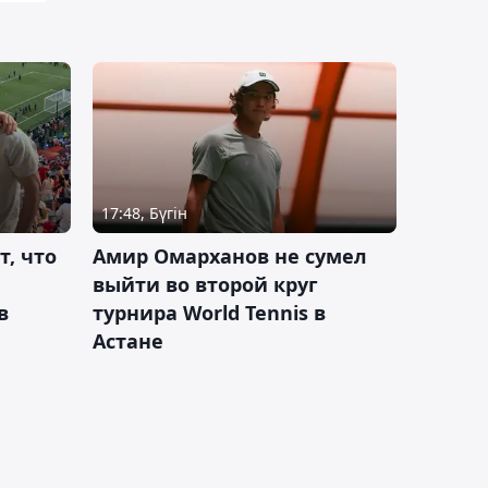
17:48, Бүгін
т, что
Амир Омарханов не сумел
выйти во второй круг
в
турнира World Tennis в
Астане