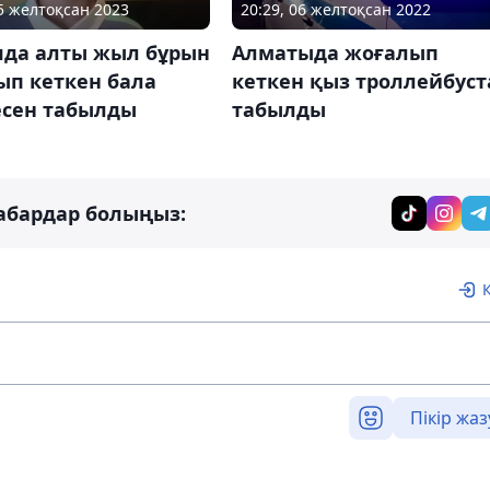
15 желтоқсан 2023
20:29, 06 желтоқсан 2022
яда алты жыл бұрын
Алматыда жоғалып
ып кеткен бала
кеткен қыз троллейбуст
есен табылды
табылды
абардар болыңыз:
Пікір жаз