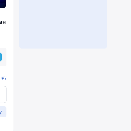
ан
Кіру
у