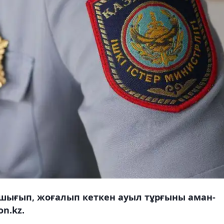
шығып, жоғалып кеткен ауыл тұрғыны аман-
n.kz.