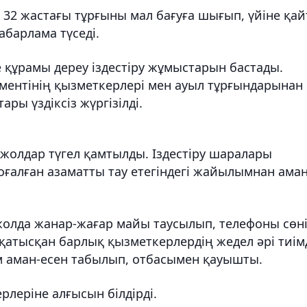
 жастағы тұрғыны мал бағуға шығып, үйіне қай
абарлама түседі.
 құрамы дереу іздестіру жұмыстарын бастады.
ментінің қызметкерлері мен ауыл тұрғындарынан
ры үздіксіз жүргізілді.
жолдар түгел қамтылды. Іздестіру шаралары
алған азаматты тау етегіндегі жайылымнан аман
жолда жанар-жағар майы таусылып, телефоны сөні
 қатысқан барлық қызметкерлердің жедел әрі тиім
ам аман-есен табылып, отбасымен қауышты.
леріне алғысын білдірді.