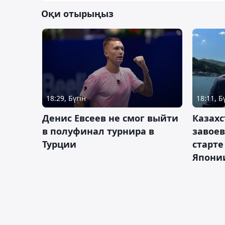
Оқи отырыңыз
18:29, Бүгін
18:11, Б
Денис Евсеев не смог выйти
Казахс
в полуфинал турнира в
завоев
Турции
старте
Япони