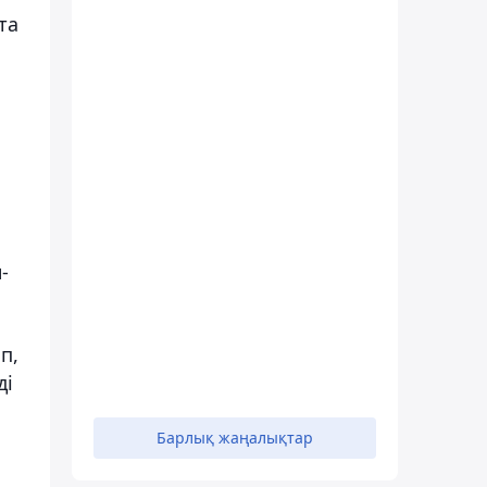
та
-
п,
ді
Барлық жаңалықтар