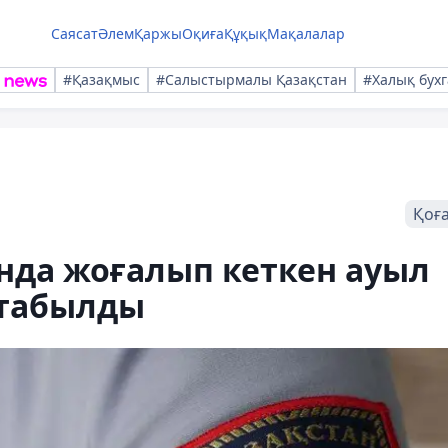
Саясат
Әлем
Қаржы
Оқиға
Құқық
Мақалалар
#Қазақмыс
#Салыстырмалы Қазақстан
#Халық бухг
Қоғ
да жоғалып кеткен ауыл
 табылды