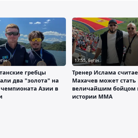
үгін
17:55, Бүгін
танские гребцы
Тренер Ислама считае
али два "золота" на
Махачев может стать
 чемпионата Азии в
величайшим бойцом 
и
истории ММА