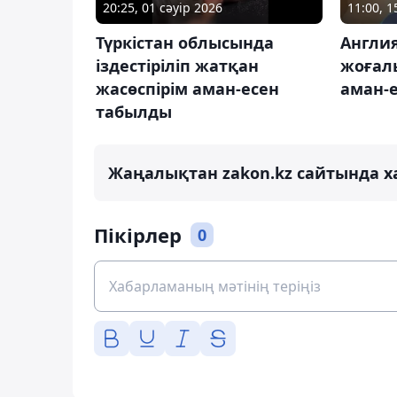
20:25, 01 сәуір 2026
11:00, 
Түркістан облысында
Англи
іздестіріліп жатқан
жоғал
жасөспірім аман-есен
аман-
табылды
Жаңалықтан zakon.kz сайтында х
Пікірлер
0