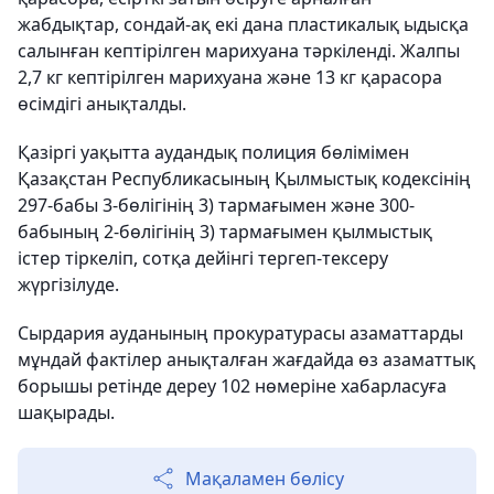
жабдықтар, сондай-ақ екі дана пластикалық ыдысқа
салынған кептірілген марихуана тәркіленді. Жалпы
2,7 кг кептірілген марихуана және 13 кг қарасора
өсімдігі анықталды.
Қазіргі уақытта аудандық полиция бөлімімен
Қазақстан Республикасының Қылмыстық кодексінің
297-бабы 3-бөлігінің 3) тармағымен және 300-
бабының 2-бөлігінің 3) тармағымен қылмыстық
істер тіркеліп, сотқа дейінгі тергеп-тексеру
жүргізілуде.
Сырдария ауданының прокуратурасы азаматтарды
мұндай фактілер анықталған жағдайда өз азаматтық
борышы ретінде дереу 102 нөмеріне хабарласуға
шақырады.
Мақаламен бөлісу