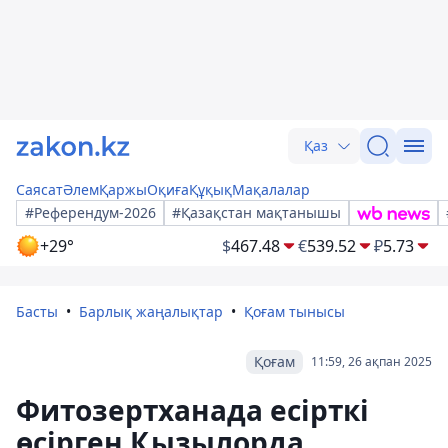
Қаз
Саясат
Әлем
Қаржы
Оқиға
Құқық
Мақалалар
#Референдум-2026
#Қазақстан мақтанышы
+29°
$
467.48
€
539.52
₽
5.73
Басты
Барлық жаңалықтар
Қоғам тынысы
Қоғам
11:59, 26 ақпан 2025
Фитозертханада есірткі
өсірген Қызылорда