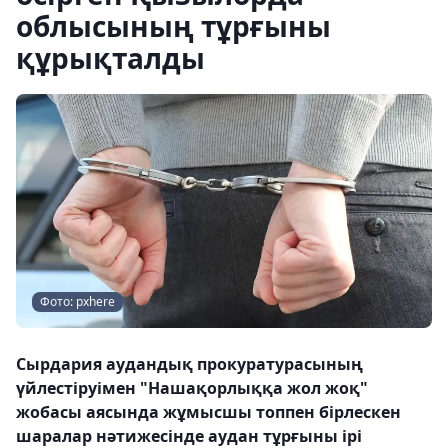
облысының тұрғыны
құрықталды
Фото: pxhere
Сырдария аудандық прокуратурасының
үйлестіруімен "Нашақорлыққа жол жоқ"
жобасы аясында жұмысшы топпен бірлескен
шаралар нәтижесінде аудан тұрғыны ірі