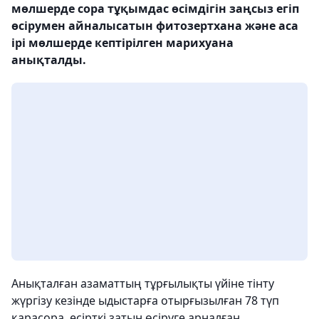
мөлшерде сора тұқымдас өсімдігін заңсыз егіп
өсірумен айналысатын фитозертхана және аса
ірі мөлшерде кептірілген марихуана
анықталды.
Анықталған азаматтың тұрғылықты үйіне тінту
жүргізу кезінде ыдыстарға отырғызылған 78 түп
қарасора, есірткі затын өсіруге арналған