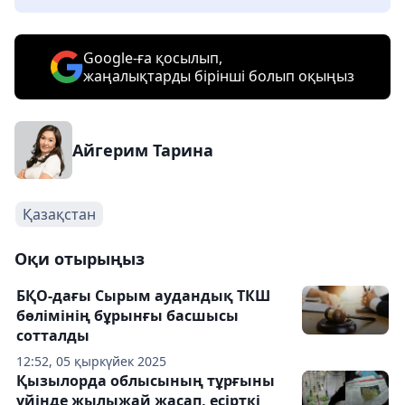
Google-ға қосылып,
жаңалықтарды бірінші болып оқыңыз
Айгерим Тарина
Қазақстан
Оқи отырыңыз
БҚО-дағы Сырым аудандық ТКШ
бөлімінің бұрынғы басшысы
сотталды
12:52, 05 қыркүйек 2025
Қызылорда облысының тұрғыны
үйінде жылыжай жасап, есірткі