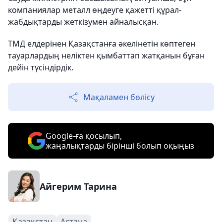
компаниялар металл өңдеуге қажетті құрал-
жабдықтарды жеткізумен айналысқан.
ТМД елдерінен Қазақстанға әкелінетін көптеген
тауарлардың неліктен қымбаттап жатқанын бұған
дейін түсіндірдік.
Мақаламен бөлісу
Google-ға қосылып,
жаңалықтарды бірінші болып оқыңыз
Айгерим Тарина
Қазақстан
Астана