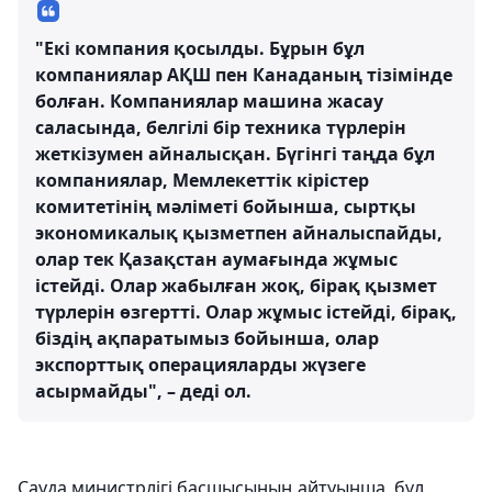
"Екі компания қосылды. Бұрын бұл
компаниялар АҚШ пен Канаданың тізімінде
болған. Компаниялар машина жасау
саласында, белгілі бір техника түрлерін
жеткізумен айналысқан. Бүгінгі таңда бұл
компаниялар, Мемлекеттік кірістер
комитетінің мәліметі бойынша, сыртқы
экономикалық қызметпен айналыспайды,
олар тек Қазақстан аумағында жұмыс
істейді. Олар жабылған жоқ, бірақ қызмет
түрлерін өзгертті. Олар жұмыс істейді, бірақ,
біздің ақпаратымыз бойынша, олар
экспорттық операцияларды жүзеге
асырмайды", – деді ол.
Сауда министрлігі басшысының айтуынша, бұл