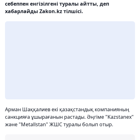
себеппен енгізілгені туралы айтты, деп
хабарлайды Zakon.kz тілшісі.
Арман Шаққалиев екі қазақстандық компанияның
санкцияға ұшырағанын растады. Әңгіме "Kazstanex"
және "Metallstan" ЖШС туралы болып отыр.