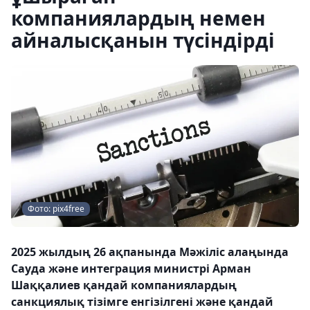
компаниялардың немен
айналысқанын түсіндірді
Фото: pix4free
2025 жылдың 26 ​​ақпанында Мәжіліс алаңында
Сауда және интеграция министрі Арман
Шаққалиев қандай компаниялардың
санкциялық тізімге енгізілгені және қандай