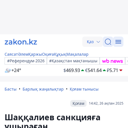
Қаз
Саясат
Әлем
Қаржы
Оқиға
Құқық
Мақалалар
#Референдум-2026
#Қазақстан мақтанышы
+24°
$
469.93
€
541.64
₽
5.71
Басты
Барлық жаңалықтар
Қоғам тынысы
Қоғам
14:42, 26 ақпан 2025
Шаққалиев санкцияға
ұшыраған