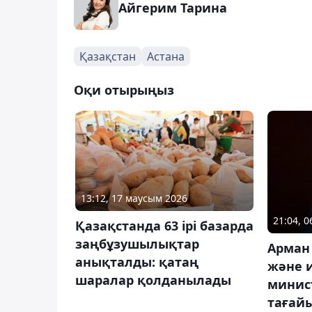
Айгерим Тарина
Қазақстан
Астана
Оқи отырыңыз
13:12, 17 маусым 2026
21:04, 
Қазақстанда 63 ірі базарда
заңбұзушылықтар
Арман
анықталды: қатаң
және 
шаралар қолданылады
минис
тағай