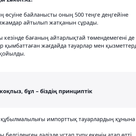
ң өсуіне байланысты оның 500 теңге деңгейіне
болжамдар айтылып жатқанын сұрады.
ы кезінде бағаның айтарлықтай төмендемегені де
ар қымбаттаған жағдайда тауарлар мен қызметтер
 қойылды.
оқпыз, бұл – біздің принциптік
 құбылмалылығы импорттық тауарлардың құнына
 белгіленген дәлізде ұстап тұру екенін атап өтті.