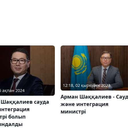
12:18, 02 қыркүйек 2023
06 ақпан 2024
Арман Шаққалиев - Сау
 Шаққалиев сауда
және интеграция
интеграция
министрі
трі болып
ындалды