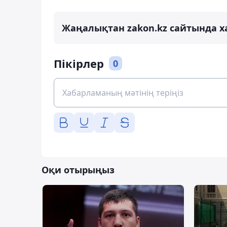
Жаңалықтан zakon.kz сайтында х
Пікірлер
0
Оқи отырыңыз