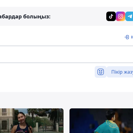
абардар болыңыз:
Пікір жаз