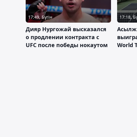
17:49, Бүгін
17:18, Б
Дияр Нургожай высказался
Асылж
о продлении контракта с
выигр
UFC после победы нокаутом
World 