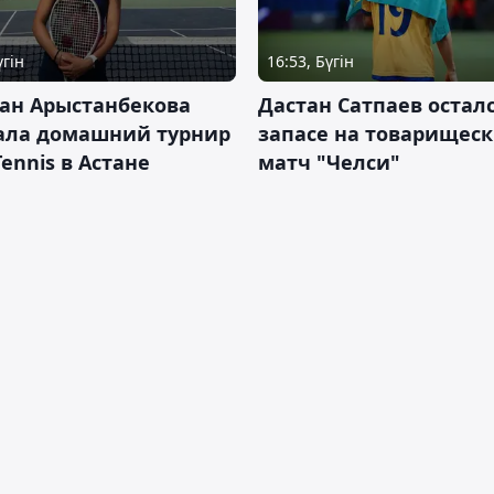
үгін
16:53, Бүгін
ан Арыстанбекова
Дастан Сатпаев осталс
ала домашний турнир
запасе на товарищес
Tennis в Астане
матч "Челси"