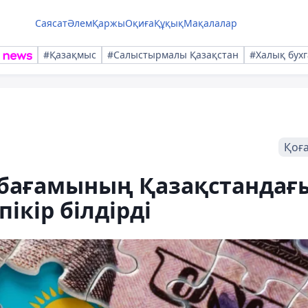
Саясат
Әлем
Қаржы
Оқиға
Құқық
Мақалалар
#Қазақмыс
#Салыстырмалы Қазақстан
#Халық бухг
Қоғ
бағамының Қазақстандағ
пікір білдірді