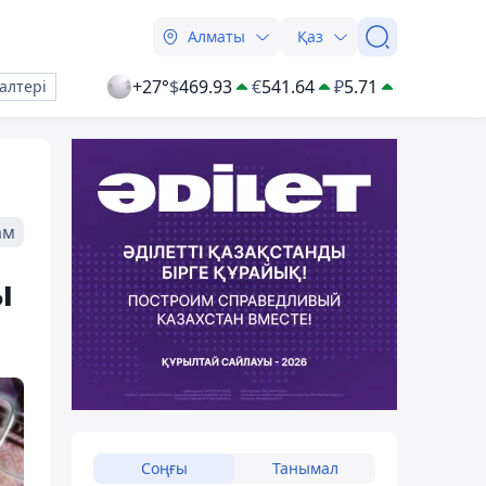
Алматы
Қаз
+27°
$
469.93
€
541.64
₽
5.71
алтері
ам
ы
Соңғы
Танымал