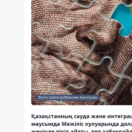
Фото: Zakon.kz/Максим Золотухин
Қазақстанның сауда және интегра
маусымда Мәжіліс кулуарында долл
жөнінде пікір айтты, деп хабарлайд