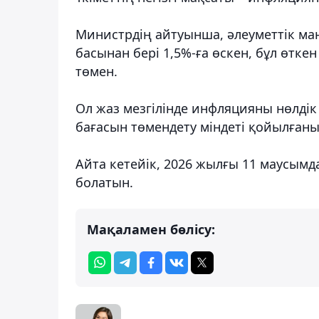
Министрдің айтуынша, әлеуметтік ма
басынан бері 1,5%-ға өскен, бұл өтке
төмен.
Ол жаз мезгілінде инфляцияны нөлдік 
бағасын төмендету міндеті қойылғаны
Айта кетейік, 2026 жылғы 11 маусым
болатын.
Мақаламен бөлісу: