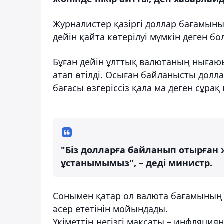
Журналистер қазіргі доллар бағамыны
дейін қайта көтерілуі мүмкін деген 
Бұған дейін ұлттық валютаның нығаю
атап өтілді. Осыған байланысты долл
бағасы өзгеріссіз қала ма деген сұрақ
"Біз долларға байланып отырған ж
ұстанымымыз", – деді министр.
Сонымен қатар ол валюта бағамының
әсер ететінін мойындады.
Үкіметтің негізгі мақсаты – инфляцияны