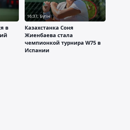
16:37, Бүгін
я в
Казахстанка Соня
кий
Жиенбаева стала
чемпионкой турнира W75 в
Испании