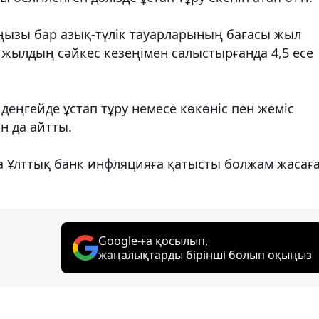
ңызы бар азық-түлік тауарларының бағасы жыл
н жылдың сәйкес кезеңімен салыстырғанда 4,5 есе
деңгейде ұстап тұру немесе көкөніс пен жеміс
н да айтты.
да Ұлттық банк инфляцияға қатысты болжам жасағ
Google-ға қосылып,
жаңалықтарды бірінші болып оқыңыз