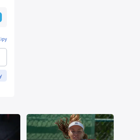
Кіру
у