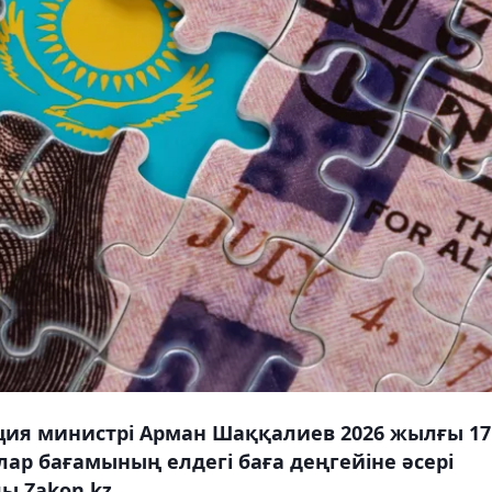
ция министрі Арман Шаққалиев 2026 жылғы 17
ар бағамының елдегі баға деңгейіне әсері
ы Zakon.kz.