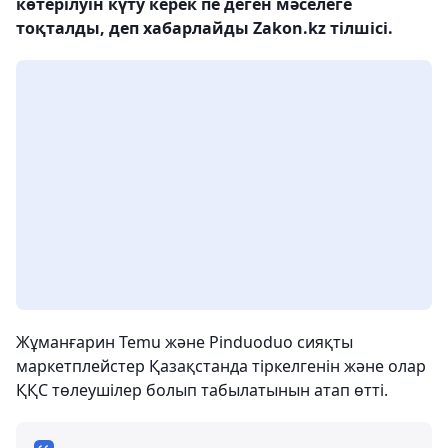
көтерілуін күту керек пе деген мәселеге
тоқталды, деп хабарлайды Zakon.kz тілшісі.
Жұманғарин Temu және Pinduoduo сияқты
маркетплейстер Қазақстанда тіркелгенін және олар
ҚҚС төлеушілер болып табылатынын атап өтті.