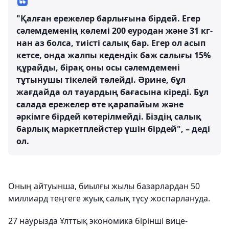
"Қалған ережелер барлығына бірдей. Егер
сәлемдеменің көлемі 200 еуродан және 31 кг-
нан аз болса, тиісті салық бар. Егер ол асып
кетсе, онда жалпы кедендік баж салығы 15%
құрайды, бірақ оны осы сәлемдемені
тұтынушы тікелей төлейді. Әрине, бұл
жағдайда ол тауардың бағасына кіреді. Бұл
салада ережелер өте қарапайым және
әркімге бірдей көтерілмейді. Біздің салық
барлық маркетплейстер үшін бірдей", – деді
ол.
Оның айтуынша, биылғы жылы базарлардан 50
миллиард теңгеге жуық салық түсу жоспарлануда.
27 наурызда Ұлттық экономика бірінші вице-