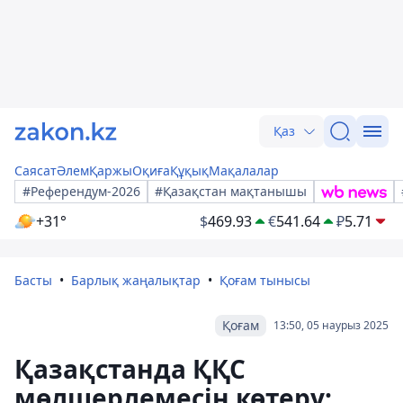
Қаз
Саясат
Әлем
Қаржы
Оқиға
Құқық
Мақалалар
#Референдум-2026
#Қазақстан мақтанышы
+31°
$
469.93
€
541.64
₽
5.71
Басты
Барлық жаңалықтар
Қоғам тынысы
Қоғам
13:50, 05 наурыз 2025
Қазақстанда ҚҚС
мөлшерлемесін көтеру: