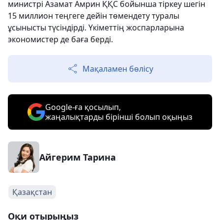
министрі Азамат Амрин ҚҚС бойынша тіркеу шегін
15 миллион теңгеге дейін төмендету туралы
ұсынысты түсіндірді. Үкіметтің жоспарларына
экономистер де баға берді.
Мақаламен бөлісу
Google-ға қосылып,
жаңалықтарды бірінші болып оқыңыз
Айгерим Тарина
Қазақстан
Оқи отырыңыз