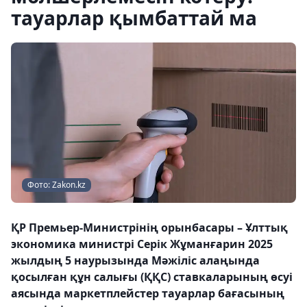
тауарлар қымбаттай ма
Фото: Zakon.kz
ҚР Премьер-Министрінің орынбасары – Ұлттық
экономика министрі Серік Жұманғарин 2025
жылдың 5 наурызында Мәжіліс алаңында
қосылған құн салығы (ҚҚС) ставкаларының өсуі
аясында маркетплейстер тауарлар бағасының