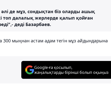
әлі де мұз, сондықтан біз оларды ашық
екі топ далалық жерлерде қалып қойған
ді",- деді Базарбаев.
а 300 мыңнан астам адам тегін мұз айдындарына
Google-ға қосылып,
жаңалықтарды бірінші болып оқыңыз