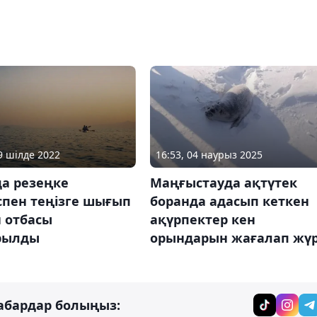
16:53, 04 наурыз 2025
19 шілде 2022
Маңғыстауда ақтүтек
да резеңке
боранда адасып кеткен
спен теңізге шығып
ақүрпектер кен
 отбасы
орындарын жағалап жү
рылды
абардар болыңыз: