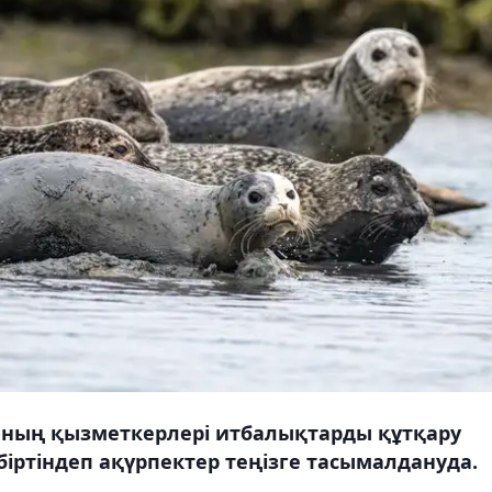
ның қызметкерлері итбалықтарды құтқару
ртіндеп ақүрпектер теңізге тасымалдануда.