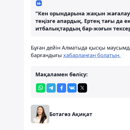
"Кен орындарына жақын жағалау 
теңізге апардық. Ертең тағы да 
итбалықтардың бар-жоғын тексере
Бұған дейін Алматыда қысқы маусымд
барғандығы
хабарланған болатын.
Мақаламен бөлісу:
Ботагөз Ақиқат