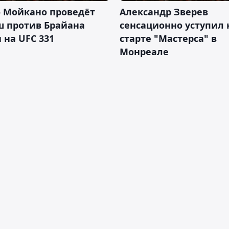
о Мойкано проведёт
Александр Зверев
ш против Брайана
сенсационно уступил 
 на UFC 331
старте "Мастерса" в
Монреале