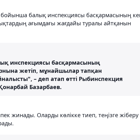
бойынша балық инспекциясы басқармасының ке
ықтардың ағымдағы жағдайы туралы айтқанын
лық инспекциясы басқармасының
рнына жетіп, мұнайшылар тапқан
алысты", – деп атап өтті Рыбинспекция
Қонарбай Базарбаев.
ек жинады. Оларды көлікке тиеп, теңізге жіберу
рады.