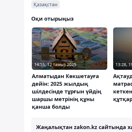
Қазақстан
Оқи отырыңыз
14:55, 12 тамыз 2025
13:28, 
Алматыдан Көкшетауға
Ақтау
дейін: 2025 жылдың
матра
шілдесінде тұрғын үйдің
кеткен
шаршы метрінің құны
құтқа
қанша болды
Жаңалықтан zakon.kz сайтында х