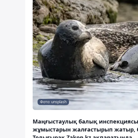
Фото: unsplash
Маңғыстаулық балық инспекциясы
жұмыстарын жалғастырып жатыр, бі
Толығырақ Zakon.kz ақпаратында.