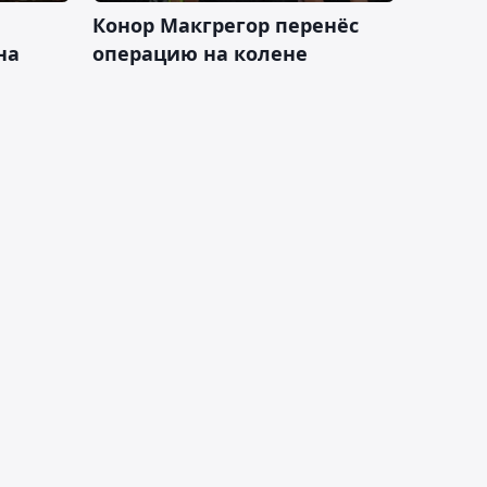
Конор Макгрегор перенёс
на
операцию на колене