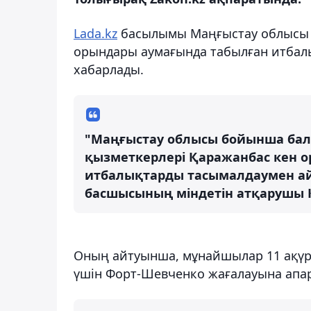
Lada.kz
басылымы Маңғыстау облысы 
орындары аумағында табылған итбал
хабарлады.
"Маңғыстау облысы бойынша ба
қызметкерлері Қаражанбас кен о
итбалықтарды тасымалдаумен айн
басшысының міндетін атқарушы 
Оның айтуынша, мұнайшылар 11 ақүрп
үшін Форт-Шевченко жағалауына апа