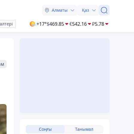
Алматы
Қаз
+17°
$
469.85
€
542.16
₽
5.78
алтері
ам
Соңғы
Танымал