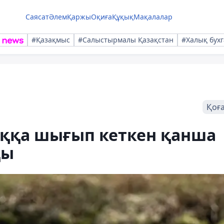
Саясат
Әлем
Қаржы
Оқиға
Құқық
Мақалалар
#Қазақмыс
#Салыстырмалы Қазақстан
#Халық бухг
Қоғ
ққа шығып кеткен қанша
ды