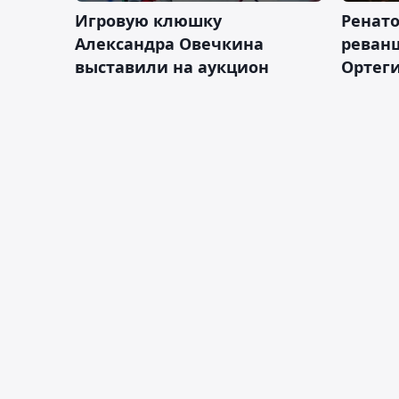
Игровую клюшку
Ренат
Александра Овечкина
реван
выставили на аукцион
Ортеги