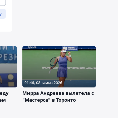
у
01:46, 08 тамыз 2026
еду
Мирра Андреева вылетела с
ем
"Мастерса" в Торонто