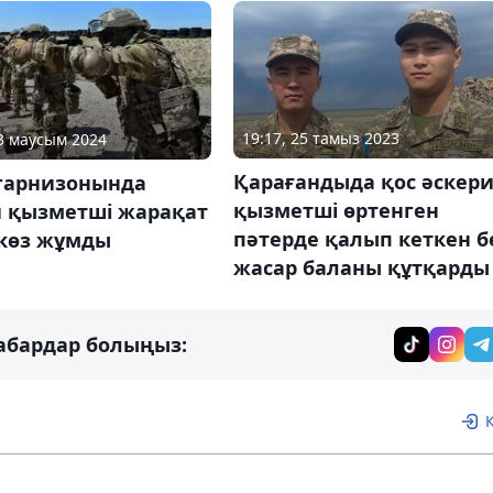
19:17, 25 тамыз 2023
13 маусым 2024
Қарағандыда қос әскер
 гарнизонында
қызметші өртенген
и қызметші жарақат
пәтерде қалып кеткен б
 көз жұмды
жасар баланы құтқарды
абардар болыңыз: