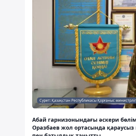
Сурет: Қазақстан Республикасы Қорғаныс министрліг
Абай гарнизонындағы әскери бөлімд
Оразбаев жол ортасында қараусыз
пен батылдық танытты.