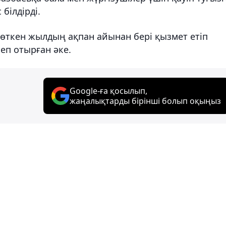
білдірді.
 өткен жылдың ақпан айынан бері қызмет етіп
леп отырған әке.
Google-ға қосылып,
жаңалықтарды бірінші болып оқыңыз