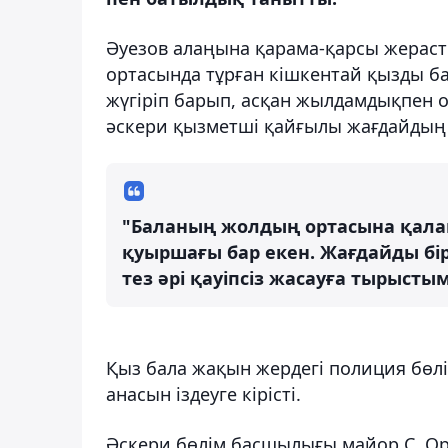
Әуезов алаңына қарама-қарсы жераст
ортасында тұрған кішкентай қызды ба
жүгіріп барып, асқан жылдамдықпен 
әскери қызметші қайғылы жағдайдың
"Баланың жолдың ортасына қал
қуыршағы бар екен. Жағдайды бір
тез әрі қауіпсіз жасауға тырыстым
Қыз бала жақын жердегі полиция бөлім
анасын іздеуге кірісті.
Әскери бөлім басшылығы майор С. Ора