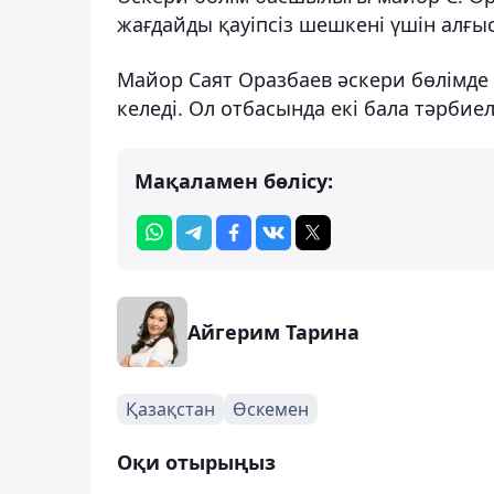
жағдайды қауіпсіз шешкені үшін алғыс 
Майор Саят Оразбаев әскери бөлімде
келеді. Ол отбасында екі бала тәрбие
Мақаламен бөлісу:
Айгерим Тарина
Қазақстан
Өскемен
Оқи отырыңыз