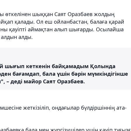
ы өткелінен шыққан Саят Оразбаев жолдың
йқап қалады. Ол еш ойланбастан, балаға қарай
оны қауіпті аймақтан алып шығарды. Осылайша
 алдын алды.
ай шығып кеткенін байқамадым Қолында
ден бағамдап, бала үшін бәрін мүмкіндігінше
", – деді майор Саят Оразбаев.
шесіне жеткізіліп, ондағылар бүлдіршіннің ата-
збаевқа бала мен жүргізушілер үшін қауіп туғыз