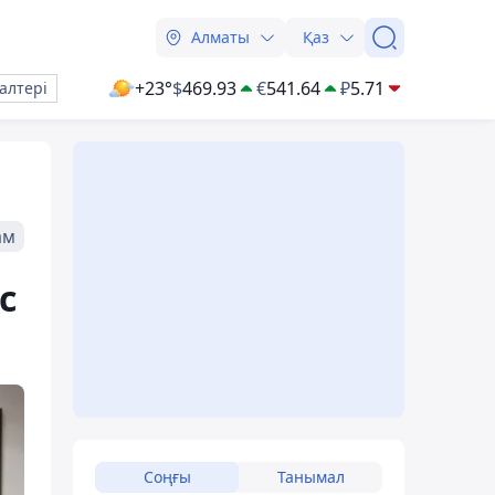
Алматы
Қаз
+23°
$
469.93
€
541.64
₽
5.71
алтері
ам
с
Соңғы
Танымал