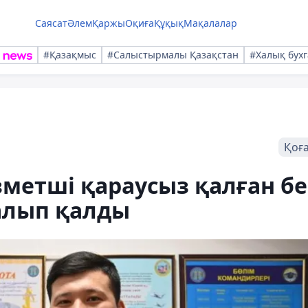
Саясат
Әлем
Қаржы
Оқиға
Құқық
Мақалалар
#Қазақмыс
#Салыстырмалы Қазақстан
#Халық бухг
Қоғ
метші қараусыз қалған бе
алып қалды