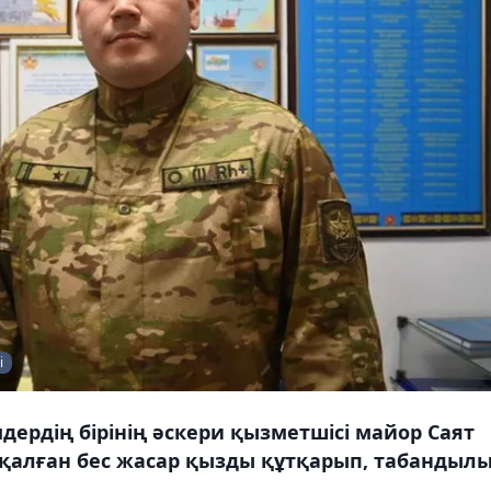
і
ердің бірінің әскери қызметшісі майор Саят
 қалған бес жасар қызды құтқарып, табандыл