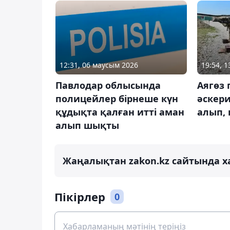
12:31, 06 маусым 2026
19:54, 
Павлодар облысында
Аягөз
полицейлер бірнеше күн
әскер
құдықта қалған итті аман
алып,
алып шықты
Жаңалықтан zakon.kz сайтында х
Пікірлер
0