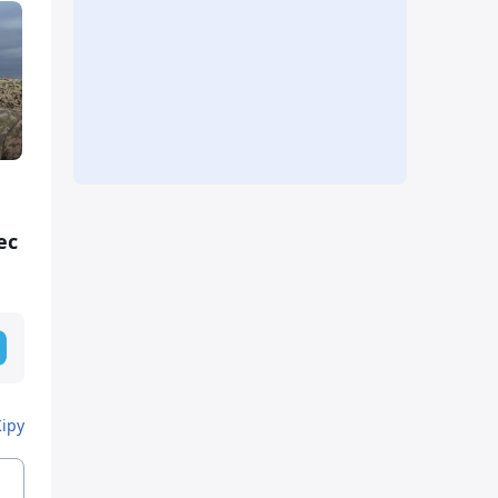
и
ес
Кіру