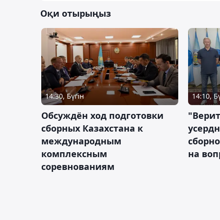
Оқи отырыңыз
14:30, Бүгін
14:10, Б
Обсуждён ход подготовки
"Верит
сборных Казахстана к
усердн
международным
сборно
комплексным
на во
соревнованиям