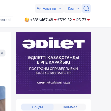
Алматы
Қаз
+33°
$
467.48
€
539.52
₽
5.73
алтері
ам
Соңғы
Танымал