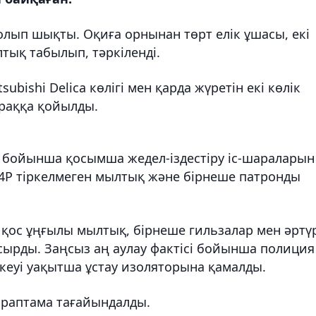
болып шықты. Оқиға орнынан төрт елік ұшасы, екі
тық табылып, тәркіленді.
subishi Delica көлігі мен қарда жүретін екі көлік
ұраққа қойылды.
рі бойынша қосымша жедел-іздестіру іс-шараларын
4Р тіркелмеген мылтық және бірнеше патронды
н қос ұңғылы мылтық, бірнеше гильзалар мен әртү
сырды. Заңсыз аң аулау фактісі бойынша полиция
екеуі уақытша ұстау изоляторына қамалды.
Сараптама тағайындалды.