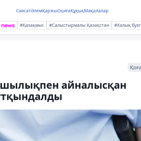
Саясат
Әлем
Қаржы
Оқиға
Құқық
Мақалалар
#Қазақмыс
#Салыстырмалы Қазақстан
#Халық бухг
Қоғ
ңшылықпен айналысқан
ұтқындалды