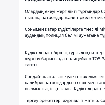
Олардың екеуі жергілікті тұрғындар 
пышақ, патрондар және тіркелген мыл
Сонымен қатар күдіктілерге тиесілі Mit
аудандық полиция бөлімі аумағына т
Күдіктілердің бірінің тұрғылықты же
жүргізу барысында полицейлер ТОЗ-3
тапты.
Сондай-ақ аталған күдікті тіркелмеге
калибрлі патрондарды өз еркімен тап
қылмыстық іс қозғады. Күдіктілердің 
Тергеу әрекеттері жүргізіліп жатыр. 