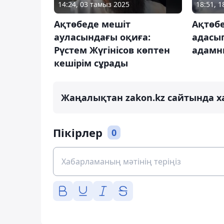
14:24, 03 тамыз 2025
18:51, 1
Ақтөбеде мешіт
Ақтөб
ауласындағы оқиға:
адасып
Рүстем Жүгінісов көптен
адамн
кешірім сұрады
Жаңалықтан zakon.kz сайтында х
Пікірлер
0