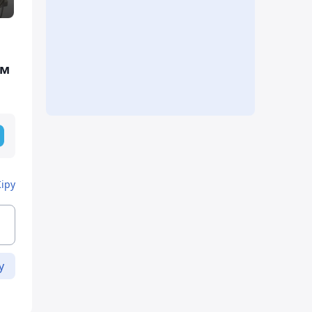
ам
Кіру
у