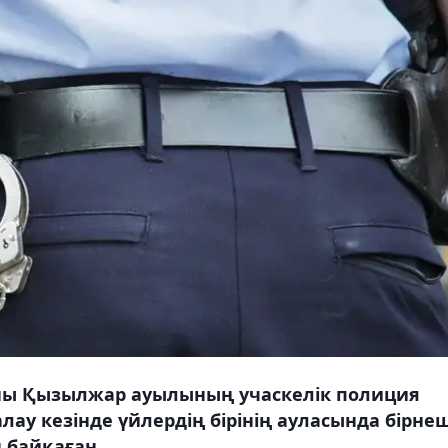
даны Қызылжар ауылының учаскелік полиция
алау кезінде үйлердің бірінің ауласында бірне
 байқаған.