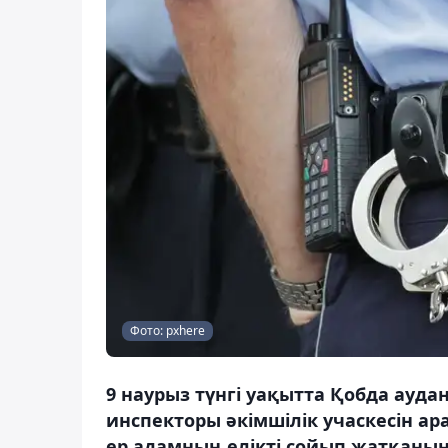
Фото: pxhere
9 наурыз түнгі уақытта Қобда ау
инспекторы әкімшілік учаскесін ар
ер адамның елікті сойып жатқанын