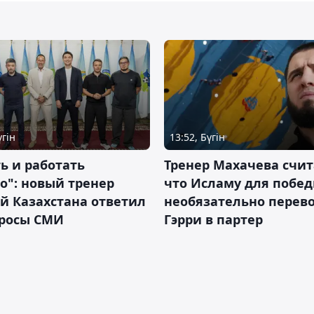
үгін
13:52, Бүгін
ь и работать
Тренер Махачева счит
о": новый тренер
что Исламу для побе
й Казахстана ответил
необязательно перев
просы СМИ
Гэрри в партер