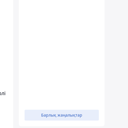
рлі
Барлық жаңалықтар