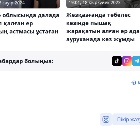
19:01, 18 қыркүйек 2023
8 сәуір 2024
Жезқазғанда төбелес
е облысында далада
кезінде пышақ
 қалған ер
жарақатын алған ер ад
ың астмасы ұстаған
ауруханада көз жұмды
абардар болыңыз:
Пікір жаз