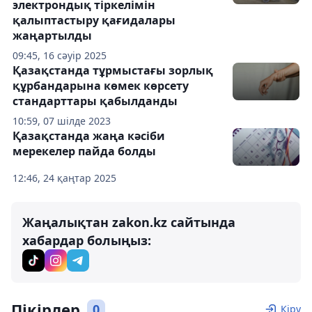
электрондық тіркелімін
қалыптастыру қағидалары
жаңартылды
09:45, 16 сәуір 2025
Қазақстанда тұрмыстағы зорлық
құрбандарына көмек көрсету
стандарттары қабылданды
10:59, 07 шілде 2023
Қазақстанда жаңа кәсіби
мерекелер пайда болды
12:46, 24 қаңтар 2025
Жаңалықтан zakon.kz сайтында
хабардар болыңыз:
Пікірлер
0
Кіру