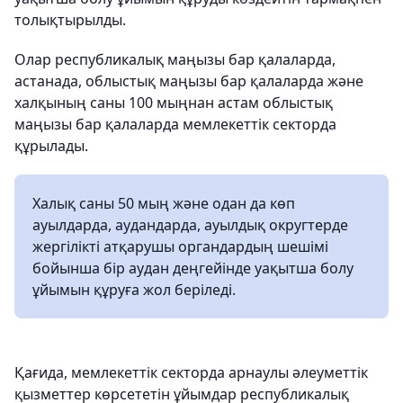
толықтырылды.
Олар республикалық маңызы бар қалаларда,
астанада, облыстық маңызы бар қалаларда және
халқының саны 100 мыңнан астам облыстық
маңызы бар қалаларда мемлекеттік секторда
құрылады.
Халық саны 50 мың және одан да көп
ауылдарда, аудандарда, ауылдық округтерде
жергілікті атқарушы органдардың шешімі
бойынша бір аудан деңгейінде уақытша болу
ұйымын құруға жол беріледі.
Қағида, мемлекеттік секторда арнаулы әлеуметтік
қызметтер көрсететін ұйымдар республикалық