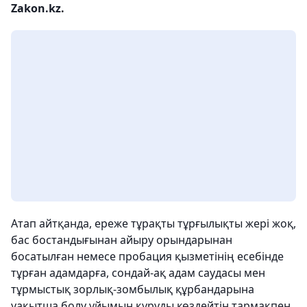
Zakon.kz.
Атап айтқанда, ереже тұрақты тұрғылықты жері жоқ,
бас бостандығынан айыру орындарынан
босатылған немесе пробация қызметінің есебінде
тұрған адамдарға, сондай-ақ адам саудасы мен
тұрмыстық зорлық-зомбылық құрбандарына
уақытша болу ұйымын құруды көздейтін тармақпен