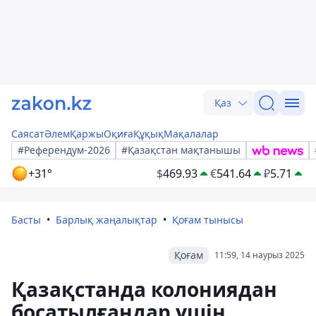
Қаз
Саясат
Әлем
Қаржы
Оқиға
Құқық
Мақалалар
#Референдум-2026
#Қазақстан мақтанышы
+31°
$
469.93
€
541.64
₽
5.71
Басты
Барлық жаңалықтар
Қоғам тынысы
Қоғам
11:59, 14 наурыз 2025
Қазақстанда колониядан
босатылғандар үшін