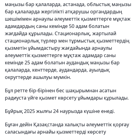
маңызы бар қалаларда, астанада, облыстық маңызы
бар қалаларда жергілікті атқарушы органдардың
шешімімен арнаулы әлеуметтік қызметтерге мұқтаж
адамдардың саны кемінде 50 адам болатын
жағдайда құрылады. Стационарлық, жартылай
стационарлық түрлер мен тұрмыстық қызметтердің
қызметін ұйымдастыру жағдайында арнаулы
әлеуметтік қызметтерге мұқтаж адамдар саны
кемінде 25 адам болатын аудандық маңызы бар
қалаларда, кенттерде, аудандарда, ауылдық
округтерде ашылуы мүмкін.
Бұл ретте бір-бірінен бес шақырымнан асатын
радиуста үйге қызмет көрсету ұйымдары құрылады.
Бұйрық 2025 жылғы 24 наурызда күшіне енеді.
Бұған дейін Қазақстанда халықты әлеуметтік қорғау
саласындағы арнайы қызметтерді көрсету