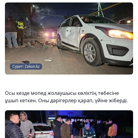
Сурет: Zakon.kz
Осы кезде мопед жолаушысы көліктің төбесіне
ұшып кеткен. Оны дәрігерлер қарап, үйіне жіберді.