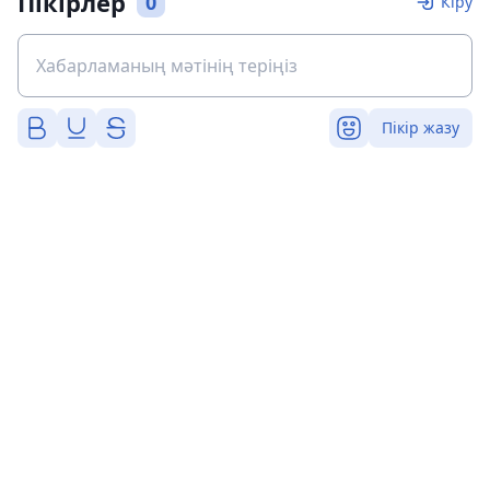
Пікірлер
0
Кіру
Пікір жазу