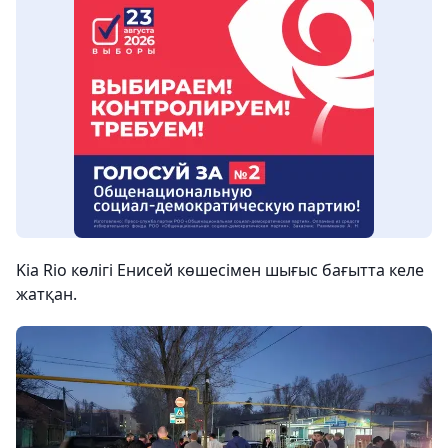
Kia Rio көлігі Енисей көшесімен шығыс бағытта келе
жатқан.