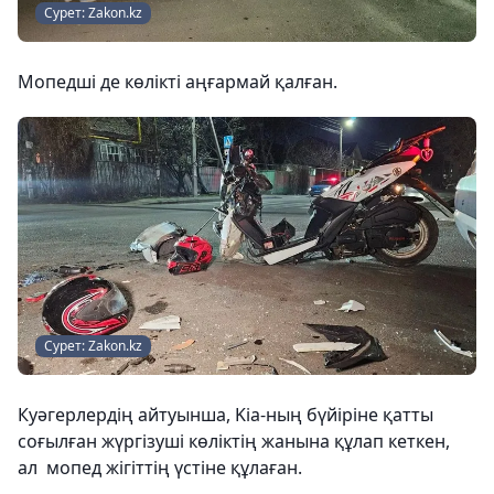
Сурет: Zakon.kz
Мопедші де көлікті аңғармай қалған.
Сурет: Zakon.kz
Куәгерлердің айтуынша, Kia-ның бүйіріне қатты
соғылған жүргізуші көліктің жанына құлап кеткен,
ал мопед жігіттің үстіне құлаған.