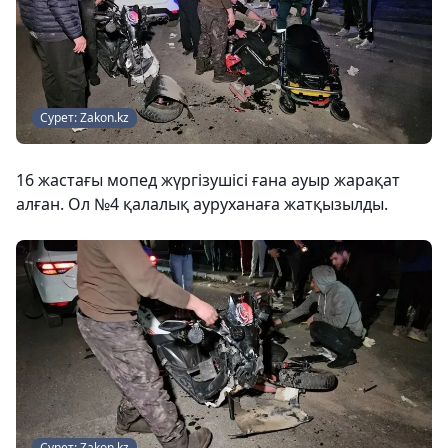
Сурет: Zakon.kz
16 жастағы мопед жүргізушісі ғана ауыр жарақат
алған. Ол №4 қалалық ауруханаға жатқызылды.
Сурет: Zakon.kz