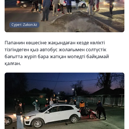
Сурет: Zakon.kz
Папанин көшесіне жақындаған кезде көлікті
тізгіндеген қыз автобус жолағымен солтүстік
бағытта жүріп бара жатқан мопедті байқамай
қалған.