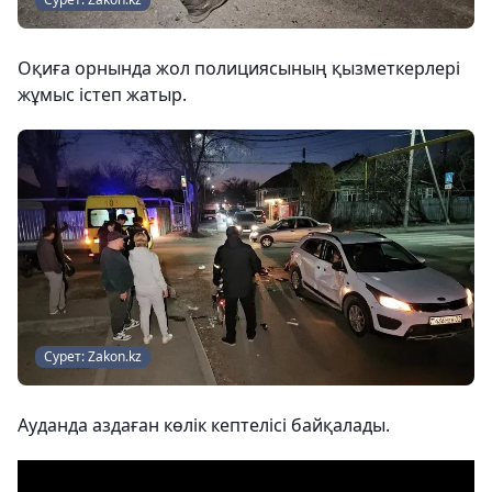
Оқиға орнында жол полициясының қызметкерлері
жұмыс істеп жатыр.
Сурет: Zakon.kz
Ауданда аздаған көлік кептелісі байқалады.