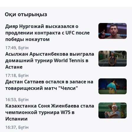
Оқи отырыңыз
Дияр Нургожай высказался о
продлении контракта с UFC после
победы нокаутом
17:49, Бүгін
Асылжан Арыстанбекова выиграла
домашний турнир World Tennis в
Астане
17:18, Бүгін
Дастан Сатпаев остался в запасе на
товарищеский матч "Челси"
16:53, Бүгін
Казахстанка Соня Жиенбаева стала
чемпионкой турнира W75 в
Испании
16:37, Бүгін