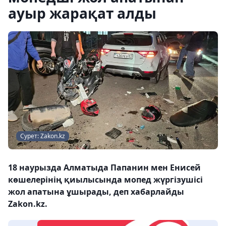
ауыр жарақат алды
Сурет: Zakon.kz
18 наурызда Алматыда Папанин мен Енисей
көшелерінің қиылысында мопед жүргізушісі
жол апатына ұшырады, деп хабарлайды
Zakon.kz.