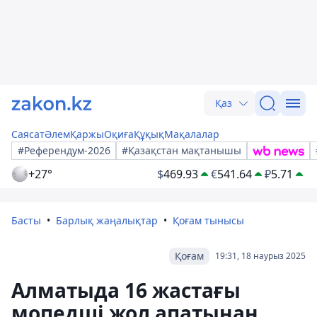
Қаз
Саясат
Әлем
Қаржы
Оқиға
Құқық
Мақалалар
#Референдум-2026
#Қазақстан мақтанышы
+27°
$
469.93
€
541.64
₽
5.71
Басты
Барлық жаңалықтар
Қоғам тынысы
Қоғам
19:31, 18 наурыз 2025
Алматыда 16 жастағы
мопедші жол апатынан