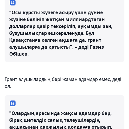
"Осы курсты жүзеге асыру үшін дүние
жүзіне бөлініп жатқан миллиардтаған
долларлар қазір тексеріліп, ауқымды заң
бұзушылықтар әшкереленуде. Бұл
Қазақстанға келген ақшаға да, грант
алушыларға да қатысты", – деді Ғазиз
Әбішев.
Грант алушылардың бәрі жаман адамдар емес, деді
ол.
"Олардың арасында жақсы адамдар бар,
бірақ шетелдік салық төлеушілердің
ақшасынан қаржылық қолдауға отырып,