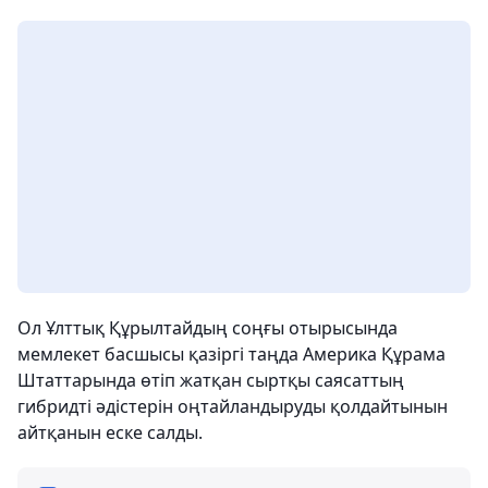
Ол Ұлттық Құрылтайдың соңғы отырысында
мемлекет басшысы қазіргі таңда Америка Құрама
Штаттарында өтіп жатқан сыртқы саясаттың
гибридті әдістерін оңтайландыруды қолдайтынын
айтқанын еске салды.