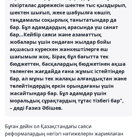
пікірталас дәрежесін шектен тыс қыздырып,
шектен шығып, жеке шабуылға көшіп,
таңдамалы соқырлық танытатындар да
бар. Бұл адамдардың арасында үш санат
бар...Кейбір саяси және азаматтық
жобалары үшін ондаған жылдар бойы
ақшасыз күрескен жанкештілерге еш
шағымым жоқ. Бірақ бұл бағытта тек
бюджеттен, басқалардың бюджетінен ақша
төленген жағдайда ғана жұмыс істейтіндер
бар, ал мұны тек жалақы алғандықтан және
төлейтіндердің еркін орындағаны үшін
жасайтындар бар. Бұл адамдар үшін
моральдық сұрақтардың тұтас тізбегі бар",
– деді Ғазиз Әбішев.
Бұған дейін ол Қазақстандағы саяси
реформалардың негізгі нәтижелерін жариялаған