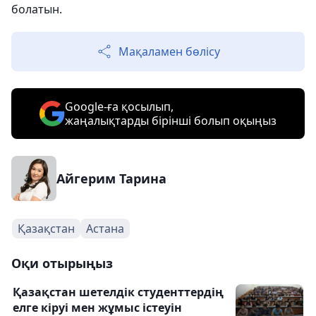
болатын.
Мақаламен бөлісу
Google-ға қосылып,
жаңалықтарды бірінші болып оқыңыз
Айгерим Тарина
Қазақстан
Астана
Оқи отырыңыз
Қазақстан шетелдік студенттердің
елге кіруі мен жұмыс істеуін