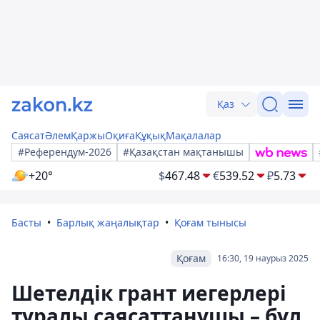
Қаз
Саясат
Әлем
Қаржы
Оқиға
Құқық
Мақалалар
#Референдум-2026
#Қазақстан мақтанышы
+20°
$
467.48
€
539.52
₽
5.73
Басты
Барлық жаңалықтар
Қоғам тынысы
Қоғам
16:30, 19 наурыз 2025
Шетелдік грант иегерлері
туралы саясаттанушы – бұл