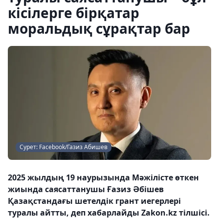
кісілерге бірқатар
моральдық сұрақтар бар
Сурет: Facebook/Газиз Абишев
2025 жылдың 19 наурызында Мәжілісте өткен
жиында саясаттанушы Ғазиз Әбішев
Қазақстандағы шетелдік грант иегерлері
туралы айтты, деп хабарлайды Zakon.kz тілшісі.