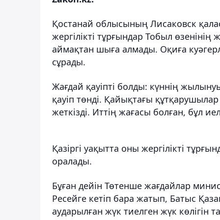
Қостанай облысының Лисаковск қала
жергілікті тұрғындар Тобыл өзенінің 
аймақтан шыға алмады. Оқиға куәгерл
сұрады.
Жағдай қауіпті болды: күннің жылынуы
қауіп төнді. Қайықтағы құтқарушылар
жеткізді. Иттің жағасы болған, бұл иел
Қазіргі уақытта оны жергілікті тұрғы
оралады.
Бұған дейін Төтенше жағдайлар минис
Ресейге кетіп бара жатып, Батыс Қаз
аударылған жүк тиелген жүк көлігін т