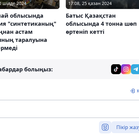
30 шілде 2024
17:08, 25 қазан 2024
най облысында
Батыс Қазақстан
ия "синтетиканың"
облысында 4 тонна шөп
ңнан астам
өртеніп кетті
ының таралуына
ермеді
абардар болыңыз:
Пікір жаз