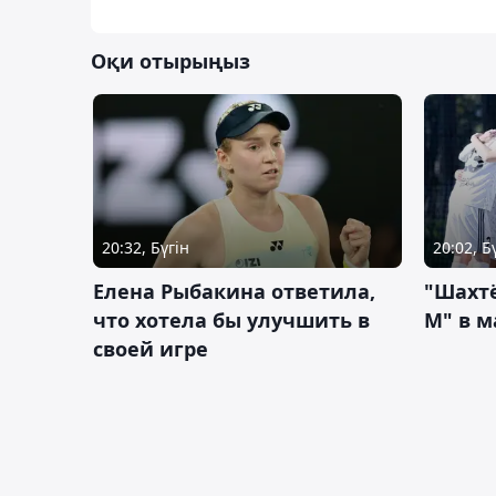
Оқи отырыңыз
20:32, Бүгін
20:02, Б
Елена Рыбакина ответила,
"Шахтё
что хотела бы улучшить в
М" в м
своей игре