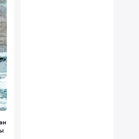
ан
ды