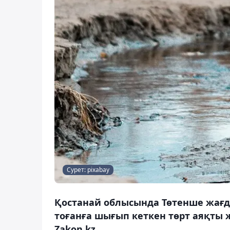
Сурет: pixabay
Қостанай облысында Төтенше жағда
тоғанға шығып кеткен төрт аяқты 
Zakon.kz.