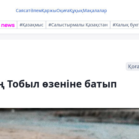
Саясат
Әлем
Қаржы
Оқиға
Құқық
Мақалалар
#Қазақмыс
#Салыстырмалы Қазақстан
#Халық бухг
Қоғ
 Тобыл өзеніне батып
і