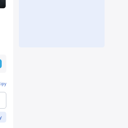
Кіру
у