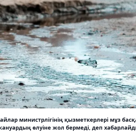
йлар министрлігінің қызметкерлері мұз басқ
жануардың өлуіне жол бермеді, деп хабарлай