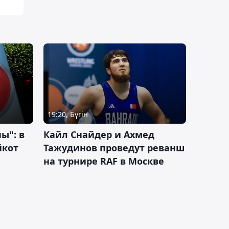
19:20, Бүгін
ы": в
Кайл Снайдер и Ахмед
йкот
Тажудинов проведут реванш
на турнире RAF в Москве