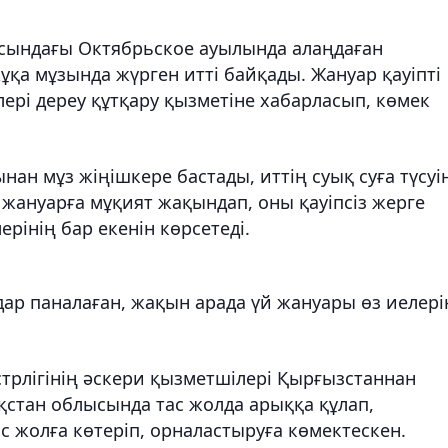
сындағы Октябрьское ауылында алаңдаған
жұқа мұзында жүрген итті байқады. Жануар қауіпті
ері дереу құтқару қызметіне хабарласып, көмек
нан мұз жіңішкере бастады, иттің суық суға түсуі
 жануарға мұқият жақындап, оны қауіпсіз жерге
ерінің бар екенін көрсетеді.
ндар паналаған, жақын арада үй жануары өз иелері
трлігінің әскери қызметшілері Қырғызстаннан
ақстан облысында тас жолда арыққа құлап,
ас жолға көтеріп, орналастыруға көмектескен.