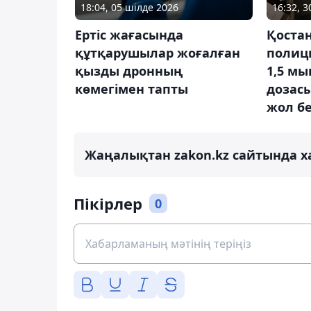
18:04, 05 шілде 2026
16:32, 
Ертіс жағасында
Қоста
құтқарушылар жоғалған
полиц
қызды дронның
1,5 мы
көмегімен тапты
дозас
жол б
Жаңалықтан zakon.kz сайтында х
Пікірлер
0