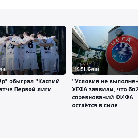
үгін
19:51, Бүгін
р" обыграл "Каспий
"Условия не выполнен
атче Первой лиги
УЕФА заявили, что бо
соревнований ФИФА
остаётся в силе