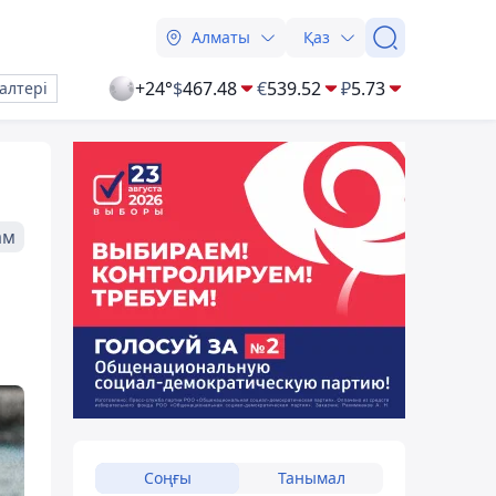
Алматы
Қаз
+24°
$
467.48
€
539.52
₽
5.73
алтері
ам
Соңғы
Танымал