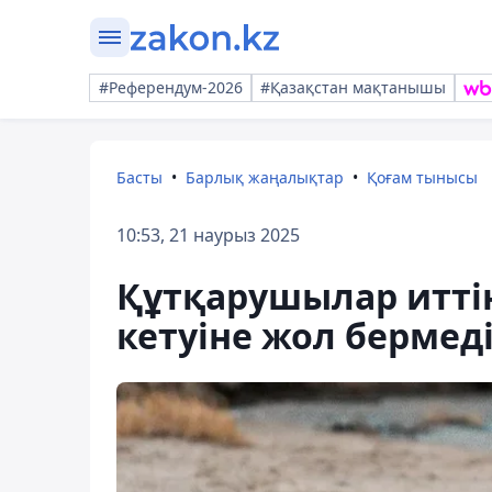
#Референдум-2026
#Қазақстан мақтанышы
Басты
Барлық жаңалықтар
Қоғам тынысы
10:53, 21 наурыз 2025
Құтқарушылар иттің
кетуіне жол бермед