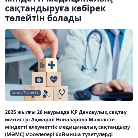
сақтандыруға көбірек
төлейтін болады
Фото: Zakon.kz
2025 жылғы 26 наурызда ҚР Денсаулық сақтау
министрі Ақмарал Әлназарова Мәжілісте
міндетті әлеуметтік медициналық сақтандыру
(МӘМС) мәселелері бойынша түзетулерді