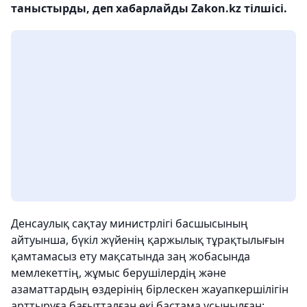
таныстырды, деп хабарлайды Zakon.kz тілшісі.
Денсаулық сақтау министрлігі басшысының
айтуынша, бүкіл жүйенің қаржылық тұрақтылығын
қамтамасыз ету мақсатында заң жобасында
мемлекеттің, жұмыс берушілердің және
азаматтардың өздерінің бірлескен жауапкершілігін
арттыруға бағытталған екі бастама ұсынылған: