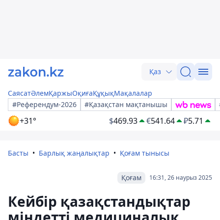
Қаз
Саясат
Әлем
Қаржы
Оқиға
Құқық
Мақалалар
#Референдум-2026
#Қазақстан мақтанышы
+31°
$
469.93
€
541.64
₽
5.71
Басты
Барлық жаңалықтар
Қоғам тынысы
Қоғам
16:31, 26 наурыз 2025
Кейбір қазақстандықтар
міндетті медициналық