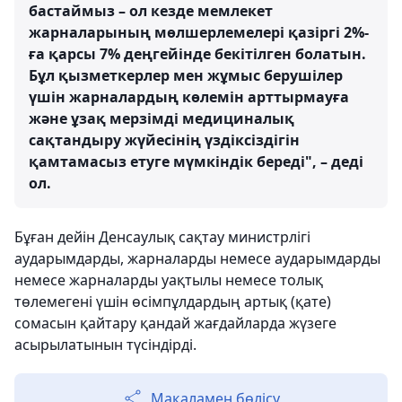
бастаймыз – ол кезде мемлекет
жарналарының мөлшерлемелері қазіргі 2%-
ға қарсы 7% деңгейінде бекітілген болатын.
Бұл қызметкерлер мен жұмыс берушілер
үшін жарналардың көлемін арттырмауға
және ұзақ мерзімді медициналық
сақтандыру жүйесінің үздіксіздігін
қамтамасыз етуге мүмкіндік береді", – деді
ол.
Бұған дейін Денсаулық сақтау министрлігі
аударымдарды, жарналарды немесе аударымдарды
немесе жарналарды уақтылы немесе толық
төлемегені үшін өсімпұлдардың артық (қате)
сомасын қайтару қандай жағдайларда жүзеге
асырылатынын түсіндірді.
Мақаламен бөлісу