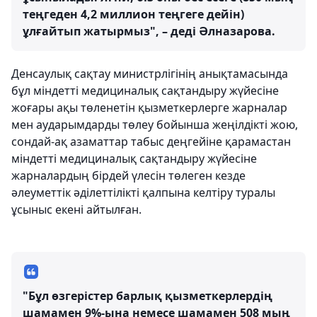
теңгеден 4,2 миллион теңгеге дейін)
ұлғайтып жатырмыз", – деді Әлназарова.
Денсаулық сақтау министрлігінің анықтамасында
бұл міндетті медициналық сақтандыру жүйесіне
жоғары ақы төленетін қызметкерлерге жарналар
мен аударымдарды төлеу бойынша жеңілдікті жою,
сондай-ақ азаматтар табыс деңгейіне қарамастан
міндетті медициналық сақтандыру жүйесіне
жарналардың бірдей үлесін төлеген кезде
әлеуметтік әділеттілікті қалпына келтіру туралы
ұсыныс екені айтылған.
"Бұл өзгерістер барлық қызметкерлердің
шамамен 9%-ына немесе шамамен 508 мың