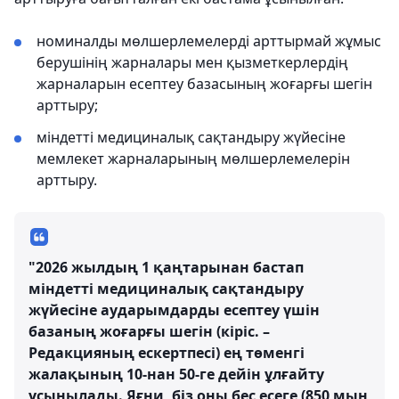
номиналды мөлшерлемелерді арттырмай жұмыс
берушінің жарналары мен қызметкерлердің
жарналарын есептеу базасының жоғарғы шегін
арттыру;
міндетті медициналық сақтандыру жүйесіне
мемлекет жарналарының мөлшерлемелерін
арттыру.
"2026 жылдың 1 қаңтарынан бастап
міндетті медициналық сақтандыру
жүйесіне аударымдарды есептеу үшін
базаның жоғарғы шегін (кіріс. –
Редакцияның ескертпесі) ең төменгі
жалақының 10-нан 50-ге дейін ұлғайту
ұсынылады. Яғни, біз оны бес есеге (850 мың