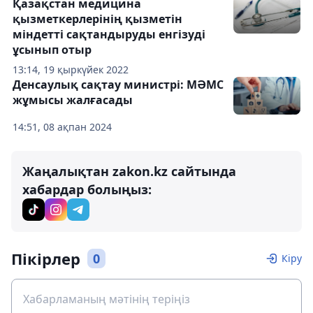
Қазақстан медицина
қызметкерлерінің қызметін
міндетті сақтандыруды енгізуді
ұсынып отыр
13:14, 19 қыркүйек 2022
Денсаулық сақтау министрі: МӘМС
жұмысы жалғасады
14:51, 08 ақпан 2024
Жаңалықтан zakon.kz сайтында
хабардар болыңыз:
Пікірлер
0
Кіру