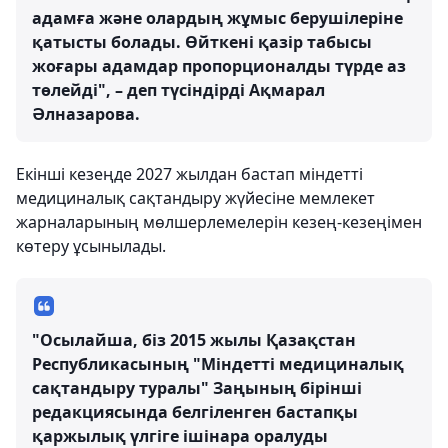
адамға және олардың жұмыс берушілеріне
қатысты болады. Өйткені қазір табысы
жоғары адамдар пропорционалды түрде аз
төлейді", – деп түсіндірді Ақмарал
Әлназарова.
Екінші кезеңде 2027 жылдан бастап міндетті
медициналық сақтандыру жүйесіне мемлекет
жарналарының мөлшерлемелерін кезең-кезеңімен
көтеру ұсынылады.
"Осылайша, біз 2015 жылы Қазақстан
Республикасының "Міндетті медициналық
сақтандыру туралы" Заңының бірінші
редакциясында белгіленген бастапқы
қаржылық үлгіге ішінара оралуды