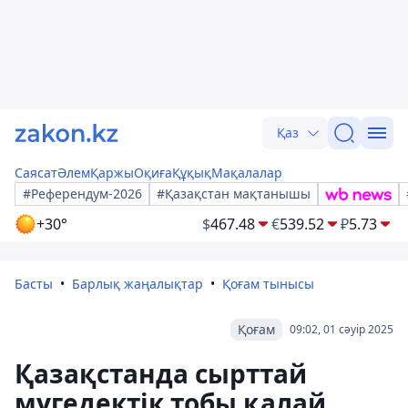
Қаз
Саясат
Әлем
Қаржы
Оқиға
Құқық
Мақалалар
#Референдум-2026
#Қазақстан мақтанышы
+30°
$
467.48
€
539.52
₽
5.73
Басты
Барлық жаңалықтар
Қоғам тынысы
Қоғам
09:02, 01 сәуір 2025
Қазақстанда сырттай
мүгедектік тобы қалай