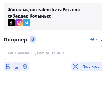
Жаңалықтан zakon.kz сайтында
хабардар болыңыз:
Пікірлер
0
Кіру
Пікір жазу