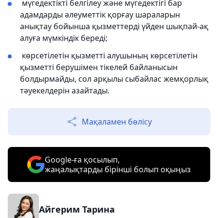
мүгедектікті белгілеу және мүгедектігі бар
адамдарды әлеуметтік қорғау шараларын
анықтау бойынша қызметтерді үйден шықпай-ақ
алуға мүмкіндік береді;
көрсетілетін қызметті алушының көрсетілетін
қызметті берушімен тікелей байланысын
болдырмайды, сол арқылы сыбайлас жемқорлық
тәуекелдерін азайтады.
Мақаламен бөлісу
Google-ға қосылып,
жаңалықтарды бірінші болып оқыңыз
Айгерим Тарина