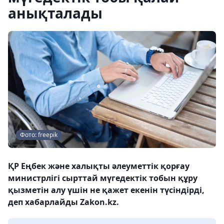
анықталады
Фото: freepik
ҚР Еңбек және халықты әлеуметтік қорғау
министрлігі сырттай мүгедектік тобын құру
қызметін алу үшін не қажет екенін түсіндірді,
деп хабарлайды Zakon.kz.