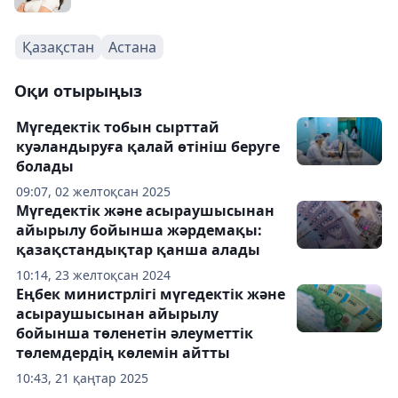
Қазақстан
Астана
Оқи отырыңыз
Мүгедектік тобын сырттай
куәландыруға қалай өтініш беруге
болады
09:07, 02 желтоқсан 2025
Мүгедектік және асыраушысынан
айырылу бойынша жәрдемақы:
қазақстандықтар қанша алады
10:14, 23 желтоқсан 2024
Еңбек министрлігі мүгедектік және
асыраушысынан айырылу
бойынша төленетін әлеуметтік
төлемдердің көлемін айтты
10:43, 21 қаңтар 2025