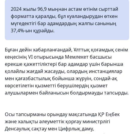
2024 жылы 96,9 мыңнан астам өтінім сырттай
форматта қаралды, бұл куәландырудан өткен
мүгедектігі бар адамдардың жалпы санының
37,4%-ын құрайды.
Бұған дейін хабарланғандай, Ұлттық қоғамдық сенім
кеңесінің VI отырысында Мемлекет басшысы
ерекше қажеттіліктері бар адамдар үшін барынша
қолайлы жағдай жасауды, олардың инстанциялар
мен қағазбастылық бойынша жүруін, сондай-ақ
көрсетілетін қызметті берушілердің қызмет
алушылармен байланысын болдырмауды тапсырды.
Осы тапсырманы орындау мақсатында ҚР Еңбек
және халықты әлеуметтік қорғау министрлігі
Денсаулық сақтау мен Цифрлық даму,