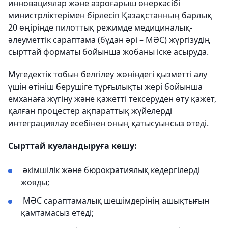
инновациялар және аэроғарыш өнеркәсібі
министрліктерімен бірлесіп Қазақстанның барлық
20 өңірінде пилоттық режимде медициналық-
әлеуметтік сараптама (бұдан әрі – МӘС) жүргізудің
сырттай форматы бойынша жобаны іске асыруда.
Мүгедектік тобын белгілеу жөніндегі қызметті алу
үшін өтініш берушіге тұрғылықты жері бойынша
емханаға жүгіну және қажетті тексеруден өту қажет,
қалған процестер ақпараттық жүйелерді
интеграциялау есебінен оның қатысуынсыз өтеді.
Сырттай куәландыруға көшу:
әкімшілік және бюрократиялық кедергілерді
жояды;
МӘС сараптамалық шешімдерінің ашықтығын
қамтамасыз етеді;