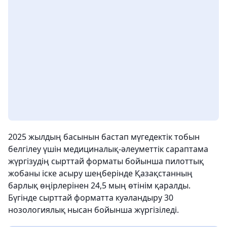
2025 жылдың басынын бастап мүгедектік тобын
белгілеу үшін медициналық-әлеуметтік сараптама
жүргізудің сырттай форматы бойынша пилоттық
жобаны іске асыру шеңберінде Қазақстанның
барлық өңірлерінен 24,5 мың өтінім қаралды.
Бүгінде сырттай форматта куәландыру 30
нозологиялық нысан бойынша жүргізіледі.