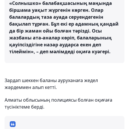
«Солнышко» балабақшасының маңында
біршама уақыт жүргенін көрген. Олар
балалардың таза ауада серуендегенін
бақылап тұрған. Бұл екі ер адамның қандай
да бір жаман ойы болған тәрізді. Осы
жазбаны ата-аналар көріп, балаларының
қауіпсіздігіне назар аударса екен деп
тілеймін», – деп мәлімдеді оқиға куәгері.
Зардап шеккен баланы ауруханаға жедел
жәрдеммен алып кетті.
Алматы облысының полициясы болған оқиғаға
түсініктеме берді.