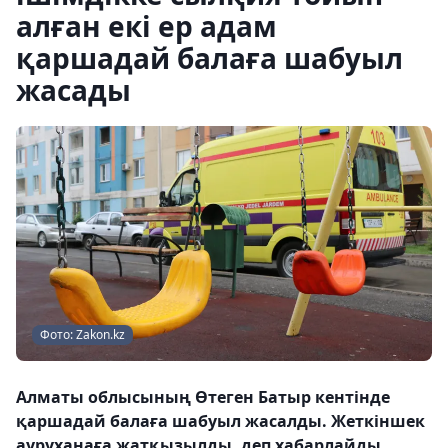
алған екі ер адам
қаршадай балаға шабуыл
жасады
Фото: Zakon.kz
Алматы облысының Өтеген Батыр кентінде
қаршадай балаға шабуыл жасалды. Жеткіншек
ауруханаға жатқызылды, деп хабарлайды