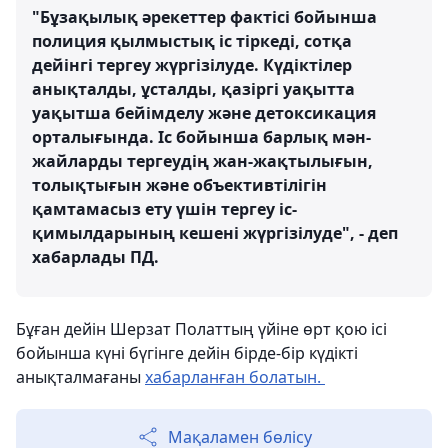
"Бұзақылық әрекеттер фактісі бойынша
полиция қылмыстық іс тіркеді, сотқа
дейінгі тергеу жүргізілуде. Күдіктілер
анықталды, ұсталды, қазіргі уақытта
уақытша бейімделу және детоксикация
орталығында. Іс бойынша барлық мән-
жайларды тергеудің жан-жақтылығын,
толықтығын және объективтілігін
қамтамасыз ету үшін тергеу іс-
қимылдарының кешені жүргізілуде", - деп
хабарлады ПД.
Бұған дейін Шерзат Полаттың үйіне өрт қою ісі
бойынша күні бүгінге дейін бірде-бір күдікті
анықталмағаны
хабарланған болатын.
Мақаламен бөлісу