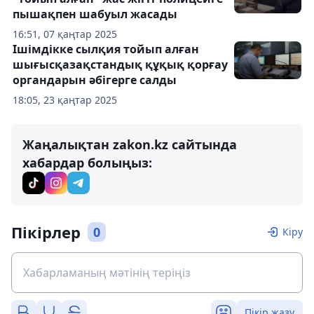
пышақпен шабуыл жасады
16:51, 07 қаңтар 2025
Ішімдікке сылқия тойып алған
шығысқазақстандық құқық қорғау
органдарын әбігерге салды
18:05, 23 қаңтар 2025
Жаңалықтан zakon.kz сайтында
хабардар болыңыз:
Пікірлер
0
Кіру
Пікір жазу