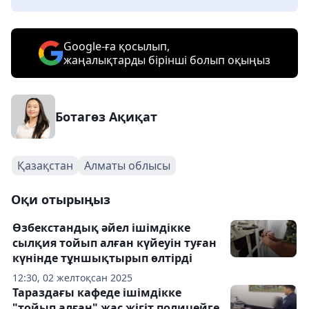
Google-ға қосылып,
жаңалықтарды бірінші болып оқыңыз
Ботагөз Ақиқат
Қазақстан
Алматы облысы
Оқи отырыңыз
Өзбекстандық әйел ішімдікке
сылқия тойып алған күйеуін туған
күнінде тұншықтырып өлтірді
12:30, 02 желтоқсан 2025
Тараздағы кафеде ішімдікке
"тойып алған" жас жігіт полицейге