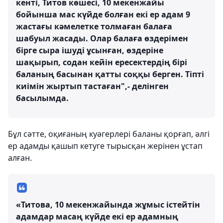
кенті, Титов көшесі, 10 мекенжайы
бойынша мас күйде болған екі ер адам 9
жастағы кәмелетке толмаған балаға
шабуыл жасады. Олар балаға өздерімен
бірге сыра ішуді ұсынған, өздеріне
шақырып, содан кейін ересектердің бірі
баланың басынан қатты соққы берген. Тіпті
киімін жыртып тастаған",- делінген
басылымда.
Бұл сәтте, оқиғаның куәгерлері баланы қорғап, әлгі
ер адамды қашып кетуге тырысқан жерінен ұстап
алған.
«Титова, 10 мекенжайында жұмыс істейтін
адамдар масаң күйде екі ер адамның