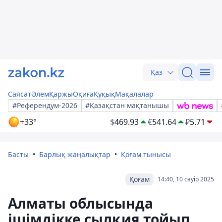
Қаз
Саясат
Әлем
Қаржы
Оқиға
Құқық
Мақалалар
#Референдум-2026
#Қазақстан мақтанышы
+33°
$
469.93
€
541.64
₽
5.71
Басты
Барлық жаңалықтар
Қоғам тынысы
Қоғам
14:40, 10 сәуір 2025
Алматы облысында
ішімдікке сылқия тойып