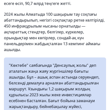
есеге өсіп, 90,7 млрд теңгеге жетті.
2024 жылы Алматыда 100 шақырым тау соқпағы
абаттандырылып, негізгі соқпақтар ретке келтірілді,
450 инфрақұрылым нысаны орнатылды —
ақпараттық стендтер, белгілер, күркелер,
орындықтар мен көпірлер, сондай-ақ күн
панельдерімен жабдықталған 13 кемпинг аймағы
ашылды.
"Көктөбе" саябағында "Денсаулық жолы" деп
аталатын жаңа жаяу жүргіншілер бағыты
ашылды. Бұл – ашық аспан астында серуендеп,
белсенді демалуға арналған абаттандырылған
маршрут. Ұзындығы 1,2 шақырым жолдың
құрылысы 2023 жылы жеке инвестициялар
есебінен басталған. Бағыт бойына заманауи
жарықтандыру, бейнебақылау жүйесі,