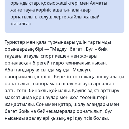
орындықтар, қоқыс жәшіктері мен Алматы
және тауға көрініс ашатын алаңдар
орнатылып, келушілерге жайлы жағдай
жасалған.
Туристер мен қала тұрғындары үшін тартымды
орындардың бірі — "Медеу" бөгеті. Бұл – биік
таудағы атаулы спорт кешенінен жоғары
орналасқан бірегей гидротехникалық нысан.
Абаттандыру аясында мұнда "Медеуге"
панорамалық көрініс беретін төрт жаңа шолу алаңы
орнатылып, панорамаға шолу жасауға арналған
алты тегін бинокль қойылды. Қауіпсіздікті арттыру
мақсатында қоршаулар мен жол төсеніштері
жаңартылды. Сонымен қатар, шолу алаңдары мен
бөгет бойына бейнекамералар орнатылып, бұл
нысанды аралау әрі қызық, әрі қауіпсіз болды.