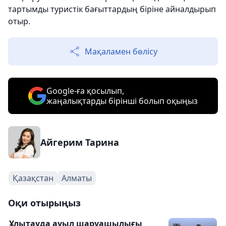
тартымды туристік бағыттардың біріне айналдырып
отыр.
Мақаламен бөлісу
Google-ға қосылып,
жаңалықтарды бірінші болып оқыңыз
Айгерим Тарина
Қазақстан
Алматы
Оқи отырыңыз
Ұлытауда ауыл шаруашылығы