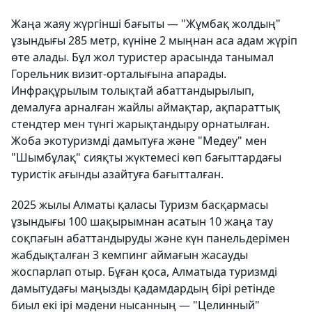
Жаңа жаяу жүргінші бағыты — "Жұмбақ жолдың"
ұзындығы 285 метр, күніне 2 мыңнан аса адам жүріп
өте алады. Бұл жол туристер арасында танымал
Горельник визит-орталығына апарады.
Инфрақұрылым толықтай абаттандырылып,
демалуға арналған жайлы аймақтар, ақпараттық
стендтер мен түнгі жарықтандыру орнатылған.
Жоба экотуризмді дамытуға және "Медеу" мен
"Шымбұлақ" сияқты жүктемесі көп бағыттардағы
туристік ағынды азайтуға бағытталған.
2025 жылы Алматы қаласы Туризм басқармасы
ұзындығы 100 шақырымнан асатын 10 жаңа тау
соқпағын абаттандыруды және күн панельдерімен
жабдықталған 3 кемпинг аймағын жасауды
жоспарлап отыр. Бұған қоса, Алматыда туризмді
дамытудағы маңызды қадамдардың бірі ретінде
биыл екі ірі мәдени нысанның — "Целинный"