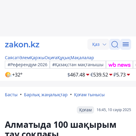
Қаз
Саясат
Әлем
Қаржы
Оқиға
Құқық
Мақалалар
#Референдум-2026
#Қазақстан мақтанышы
+32°
$
467.48
€
539.52
₽
5.73
Басты
Барлық жаңалықтар
Қоғам тынысы
Қоғам
16:45, 10 сәуір 2025
Алматыда 100 шақырым
тау соқпағы