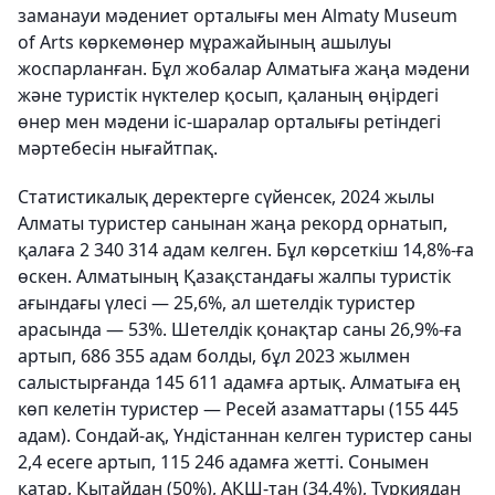
заманауи мәдениет орталығы мен Almaty Museum
of Arts көркемөнер мұражайының ашылуы
жоспарланған. Бұл жобалар Алматыға жаңа мәдени
және туристік нүктелер қосып, қаланың өңірдегі
өнер мен мәдени іс-шаралар орталығы ретіндегі
мәртебесін нығайтпақ.
Статистикалық деректерге сүйенсек, 2024 жылы
Алматы туристер санынан жаңа рекорд орнатып,
қалаға 2 340 314 адам келген. Бұл көрсеткіш 14,8%-ға
өскен. Алматының Қазақстандағы жалпы туристік
ағындағы үлесі — 25,6%, ал шетелдік туристер
арасында — 53%. Шетелдік қонақтар саны 26,9%-ға
артып, 686 355 адам болды, бұл 2023 жылмен
салыстырғанда 145 611 адамға артық. Алматыға ең
көп келетін туристер — Ресей азаматтары (155 445
адам). Сондай-ақ, Үндістаннан келген туристер саны
2,4 есеге артып, 115 246 адамға жетті. Сонымен
қатар, Қытайдан (50%), АҚШ-тан (34,4%), Түркиядан