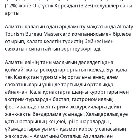
(12%) және Оңтүстік Кореядан (3,2%) келушілер саны
артты.
Алматы қаласын одан әрі дамыту мақсатында Almaty
Tourism Bureau Mastercard компаниясымен бірлесе
отырып, қалаға келетін туристің бейнесі мен
саяхатын сипаттайтын зерттеу жүргізді.
Алматы өзінің танымалдығын дәлелдеп қана
қоймай, жаңа рекордтар орнатып келеді. Бұл қала
тек Қазақстан туризмінің орталығы емес, әлем
саяхатшылары үшін де тартымды орталыққа
айналған. Қала қонақтарға шаңғы курорттары мен
экстрим-турлардан бастап, гастрономиялық
фестивальдер мен тарихи экскурсияларға дейін
жан-жақты бағдарлама ұсынады. Халықаралық әуе
қатынастарының кеңеюі, ірі іс-шаралардың
ұйымдастырылуы мен қызмет көрсету сапасының
жақсаруы – Алматыны Орталық Азиядағы ең