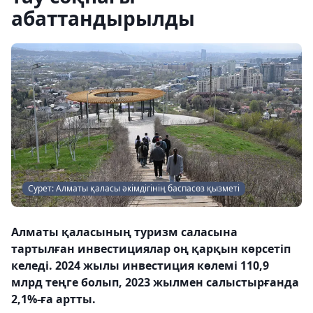
абаттандырылды
Сурет: Алматы қаласы әкімдігінің баспасөз қызметі
Алматы қаласының туризм саласына
тартылған инвестициялар оң қарқын көрсетіп
келеді. 2024 жылы инвестиция көлемі 110,9
млрд теңге болып, 2023 жылмен салыстырғанда
2,1%-ға артты.