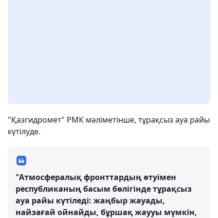
"Қазгидромет" РМК мәліметінше, тұрақсыз ауа райы
күтілуде.
"Атмосфералық фронттардың өтуімен
республиканың басым бөлігінде тұрақсыз
ауа райы күтіледі: жаңбыр жауады,
найзағай ойнайды, бұршақ жаууы мүмкін,