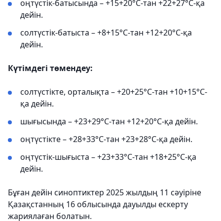
оңтүстік-батысында – +15+20°С-тан +22+27°С-қа
дейін.
солтүстік-батыста – +8+15°С-тан +12+20°С-қа
дейін.
Күтімдегі төмендеу:
солтүстікте, орталықта – +20+25°С-тан +10+15°С-
қа дейін.
шығысында – +23+29°С-тан +12+20°С-қа дейін.
оңтүстікте – +28+33°С-тан +23+28°С-қа дейін.
оңтүстік-шығыста – +23+33°С-тан +18+25°С-қа
дейін.
Бұған дейін синоптиктер 2025 жылдың 11 сәуіріне
Қазақстанның 16 облысында дауылды ескерту
жариялаған болатын.