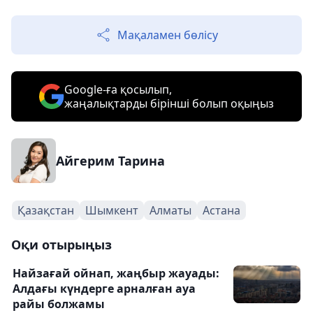
Мақаламен бөлісу
Google-ға қосылып,
жаңалықтарды бірінші болып оқыңыз
Айгерим Тарина
Қазақстан
Шымкент
Алматы
Астана
Оқи отырыңыз
Найзағай ойнап, жаңбыр жауады:
Алдағы күндерге арналған ауа
райы болжамы