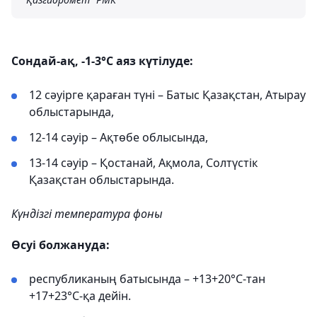
Сондай-ақ, -1-3°C аяз күтілуде:
12 сәуірге қараған түні – Батыс Қазақстан, Атырау
облыстарында,
12-14 сәуір – Ақтөбе облысында,
13-14 сәуір – Қостанай, Ақмола, Солтүстік
Қазақстан облыстарында.
Күндізгі температура фоны
Өсуі болжануда:
республиканың батысында – +13+20°С-тан
+17+23°С-қа дейін.