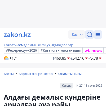
Қаз
Саясат
Әлем
Қаржы
Оқиға
Құқық
Мақалалар
#Референдум-2026
#Қазақстан мақтанышы
+17°
$
469.85
€
542.16
₽
5.78
Басты
Барлық жаңалықтар
Қоғам тынысы
Қоғам
14:27, 11 сәуір 2025
Алдағы демалыс күндеріне
арналған ауа райы