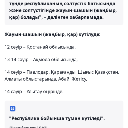
түнде республиканың солтүстік-батысында
және солтүстігінде жауын-шашын (жаңбыр,
қар) болады", – делінген хабарламада.
Жауын-шашын (жаңбыр, қар) күтілуде:
12 сәуір – Қостанай облысында,
13-14 сәуір – Ақмола облысында,
14 сәуір – Павлодар, Қарағанды, Шығыс Қазақстан,
Алматы облыстарында, Абай, Жетісу,
14 сәуір – Ұлытау өңірінде.
"Республика бойынша тұман күтіледі".
"Қазгидромет" РМК