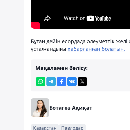
Бұған дейін елордада әлеуметтік желі
ұсталғандығы
хабарланған болатын.
Мақаламен бөлісу:
Ботагөз Ақиқат
Қазақстан
Павлодар