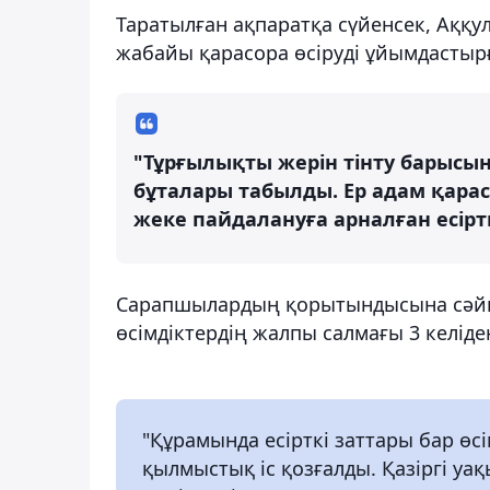
Таратылған ақпаратқа сүйенсек, Аққу
жабайы қарасора өсіруді ұйымдастыр
"Тұрғылықты жерін тінту барысынд
бұталары табылды. Ер адам қарасо
жеке пайдалануға арналған есіртк
Сарапшылардың қорытындысына сәйке
өсімдіктердің жалпы салмағы 3 келіде
"Құрамында есірткі заттары бар өсі
қылмыстық іс қозғалды. Қазіргі уақ