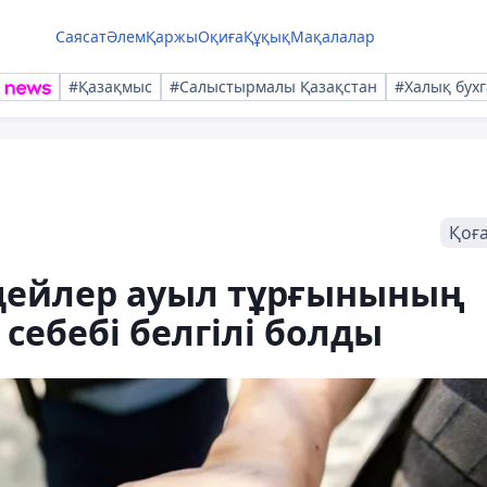
Саясат
Әлем
Қаржы
Оқиға
Құқық
Мақалалар
#Қазақмыс
#Салыстырмалы Қазақстан
#Халық бухг
Қоғ
цейлер ауыл тұрғынының
: себебі белгілі болды