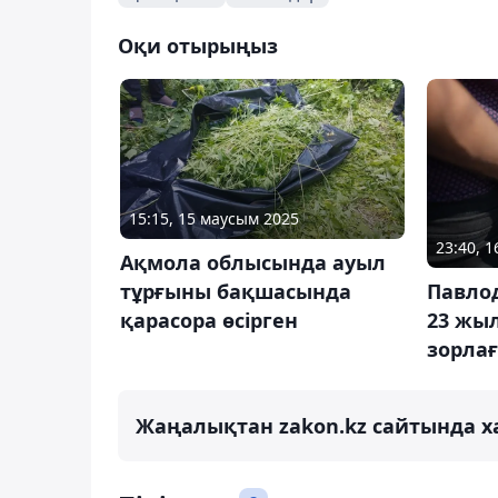
Оқи отырыңыз
15:15, 15 маусым 2025
23:40, 
Ақмола облысында ауыл
тұрғыны бақшасында
Павло
қарасора өсірген
23 жы
зорла
Жаңалықтан zakon.kz сайтында х