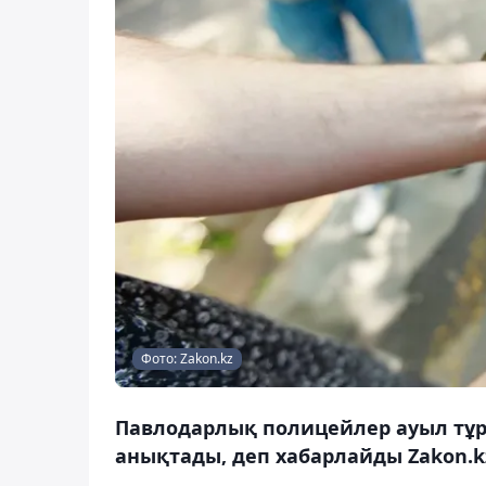
Фото: Zakon.kz
Павлодарлық полицейлер ауыл тұрғ
анықтады, деп хабарлайды Zakon.k