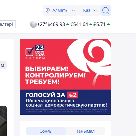
Алматы
Қаз
+27°
$
469.93
€
541.64
₽
5.71
алтері
ам
Соңғы
Танымал