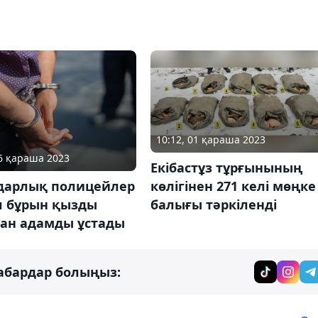
10:12, 01 қараша 2023
16 қараша 2023
Екібастұз тұрғынының
көлігінен 271 келі мөңке
дарлық полицейлер
балығы тәркіленді
л бұрын қызды
ған адамды ұстады
абардар болыңыз: