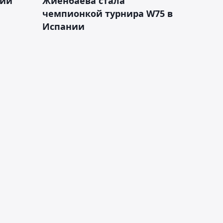
кий
Жиенбаева стала
чемпионкой турнира W75 в
Испании