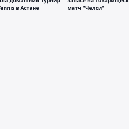
ала домашний турнир
запасе на товарищес
Tennis в Астане
матч "Челси"