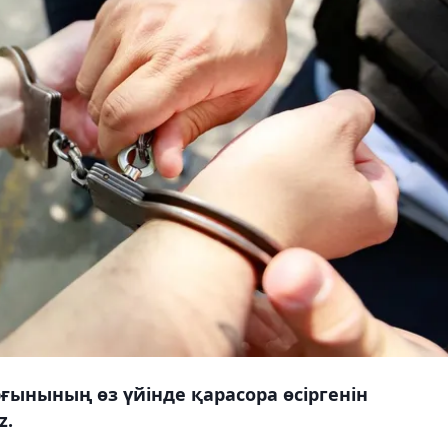
ынының өз үйінде қарасора өсіргенін
z.