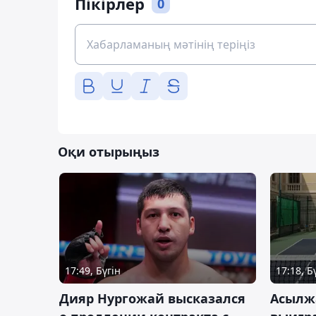
Пікірлер
0
Оқи отырыңыз
17:49, Бүгін
17:18, Б
Дияр Нургожай высказался
Асылж