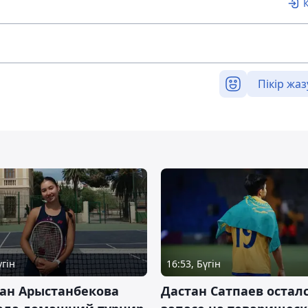
Пікір жаз
үгін
16:53, Бүгін
ан Арыстанбекова
Дастан Сатпаев осталс