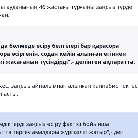
лы ауданының 46 жастағы тұрғыны заңсыз түрде
ған.
а бөлмеде өсіру белгілері бар қарасора
ра өсіргенін, содан кейін алынған егіннен
і жасағанын түсіндірді",- делінген ақпаратта.
с, заңсыз айналымнан алынған каннабис тектес
н асты.
мдіктерді заңсыз өсіру фактісі бойынша
ытта тергеу амалдары жүргізіліп жатыр",- деп