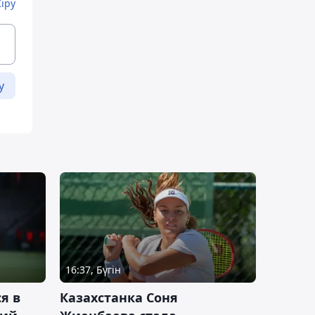
Кіру
у
16:37, Бүгін
я в
Казахстанка Соня