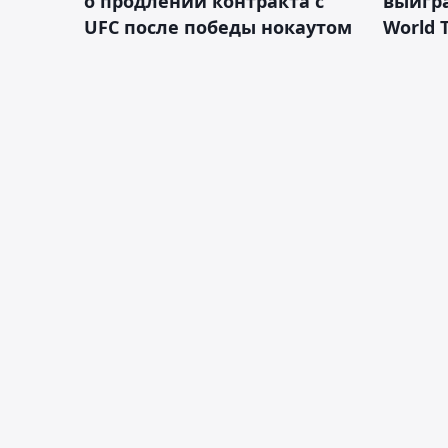
о продлении контракта с
выигр
UFC после победы нокаутом
World 