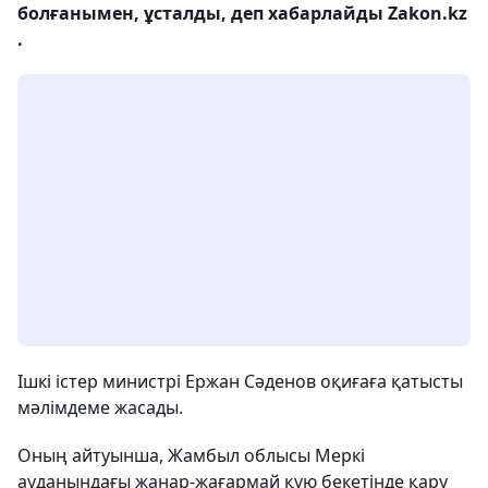
болғанымен, ұсталды, деп хабарлайды Zakon.kz
.
Ішкі істер министрі Ержан Сәденов оқиғаға қатысты
мәлімдеме жасады.
Оның айтуынша, Жамбыл облысы Меркі
ауданындағы жанар-жағармай құю бекетінде қару