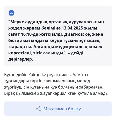
"Мерке аудандық орталық ауруханасының
жедел жәрдем бөліміне 13.04.2025 жылы
сағат 16:10-да жеткізілді. Диагноз: оң және
бел аймағындағы кеуде тұсының пышақ
жарақаты. Алғашқы медициналық көмек
көрсетілді, тігіс салынды", – дейді
дәрігерлер.
Бұған дейін Zakon.kz редакциясы Алматы
тұрғындары тәртіп сақшыларының мопед
жүргізушісін қуғанына куә болғанын хабарлаған.
Бірақ қылмыскер жауапкершіліктен құтыла алмады.
Мақаламен бөлісу