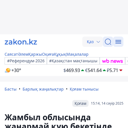
Қаз
Саясат
Әлем
Қаржы
Оқиға
Құқық
Мақалалар
#Референдум-2026
#Қазақстан мақтанышы
+30°
$
469.93
€
541.64
₽
5.71
Басты
Барлық жаңалықтар
Қоғам тынысы
Қоғам
15:14, 14 сәуір 2025
Жамбыл облысында
жанармай құю бекетінде