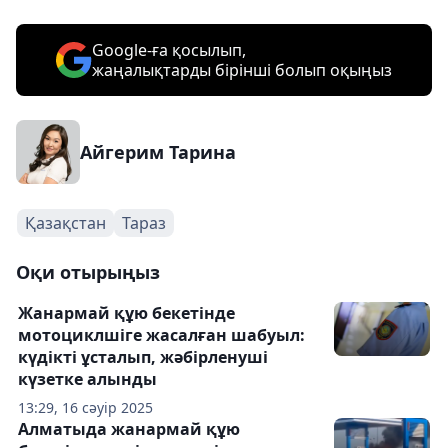
Google-ға қосылып,
жаңалықтарды бірінші болып оқыңыз
Айгерим Тарина
Қазақстан
Тараз
Оқи отырыңыз
Жанармай құю бекетінде
мотоциклшіге жасалған шабуыл:
күдікті ұсталып, жәбірленуші
күзетке алынды
13:29, 16 сәуір 2025
Алматыда жанармай құю