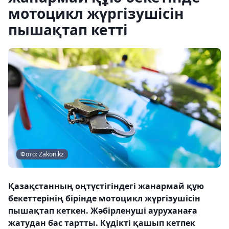
мотоцикл жүргізушісін
пышақтап кетті
Фото: Zakon.kz
Қазақстанның оңтүстігіндегі жанармай құю
бекеттерінің бірінде мотоцикл жүргізушісін
пышақтап кеткен. Жәбірленуші ауруханаға
жатудан бас тартты. Күдікті қашып кетпек