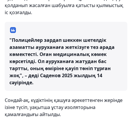
қолданып жасалған шабуылға қатысты қылмыстық
іс қозғалды.
"Полицейлер зардап шеккен шетелдік
азаматты ауруханаға жеткізуге тез арада
көмектесті. Оған медициналық көмек
көрсетілді. Ол ауруханаға жатудан бас
тартты, оның өміріне қауіп төніп тұрған
жоқ", – деді Сәденов 2025 жылдың 14
сәуірінде.
Сондай-ақ, күдіктінің қашуға әрекеттенген жерінде
ізіне түсіп, уақытша ұстау изоляторына
қамалғандығы айтылды.