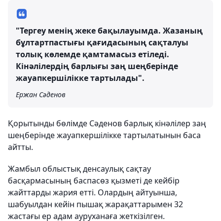
"Тергеу менің жеке бақылауымда. Жазаның
бұлтартпастығы қағидасының сақталуы
толық көлемде қамтамасыз етіледі.
Кінәлілердің барлығы заң шеңберінде
жауапкершілікке тартылады".
Ержан Сәденов
Қорытынды бөлімде Сәденов барлық кінәлілер заң
шеңберінде жауапкершілікке тартылатынын баса
айтты.
Жамбыл облыстық денсаулық сақтау
басқармасының баспасөз қызметі де кейбір
жайттарды жария етті. Олардың айтуынша,
шабуылдан кейін пышақ жарақаттарымен 32
жастағы ер адам ауруханаға жеткізілген.