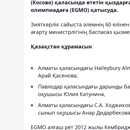
(Косово) қаласында өтетін қыздар
олимпиадаға (EGMO) қатысуда.
Зияткерлік сайыста әлемнің 60 еліне
ағарту министрлігінің баспасөз қызмет
Қазақстан құрамасын
Алматы қаласындағы Haileybury Al
Арай Қасенова,
Павлодар қаласындағы дарынды ба
оқушысы Юлия Катунина,
Алматы қаласындағы С.А. Ходжико
сынып оқушысы Анар Дидарбекова
EGMO алғаш рет 2012 жылы Кембриджд