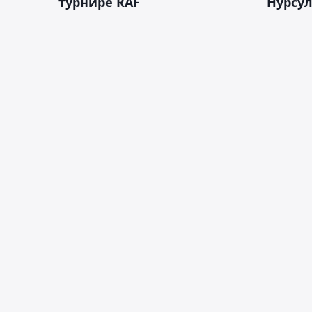
турнире RAF
Нурсу