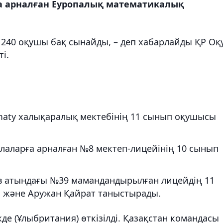
ға арналған Еуропалық математикалық
н 240 оқушы бақ сынайды, – деп хабарлайды ҚР Оқ
і.
maty халықаралық мектебінің 11 сынып оқушысы
лаларға арналған №8 мектеп-лицейінің 10 сынып
в атындағы №39 мамандандырылған лицейдің 11
 және Аружан Қайрат таныстырады.
е (Ұлыбритания) өткізілді. Қазақстан командасы