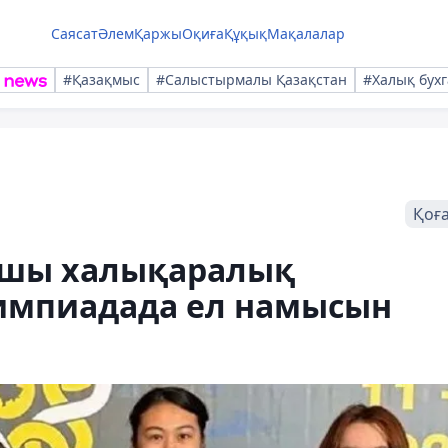
Саясат
Әлем
Қаржы
Оқиға
Құқық
Мақалалар
#Қазақмыс
#Салыстырмалы Қазақстан
#Халық бухг
Қоғ
ушы халықаралық
импиадада ел намысын