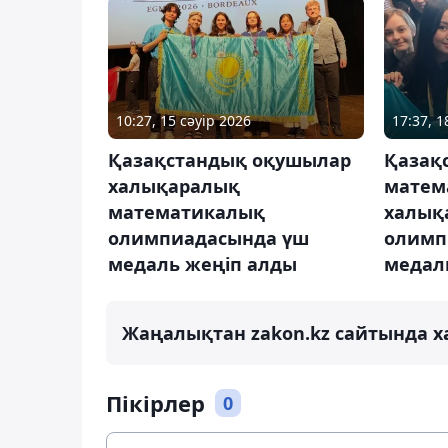
10:27, 15 сәуір 2026
17:37, 1
Қазақстандық оқушылар
Қазақ
халықаралық
матем
математикалық
халық
олимпиадасында үш
олимп
медаль жеңіп алды
медал
Жаңалықтан zakon.kz сайтында х
Пікірлер
0