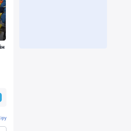
ін
Кіру