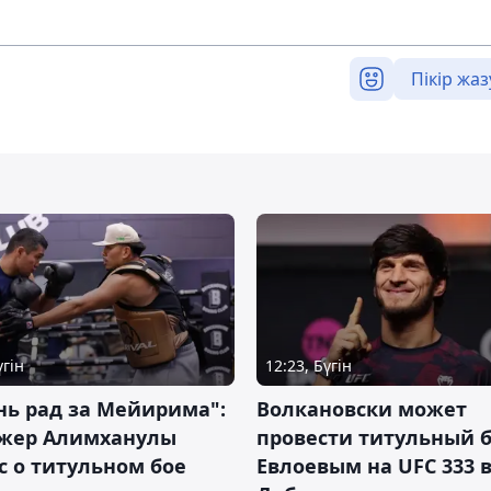
Пікір жаз
үгін
12:23, Бүгін
нь рад за Мейирима":
Волкановски может
жер Алимханулы
провести титульный б
 о титульном бое
Евлоевым на UFC 333 в