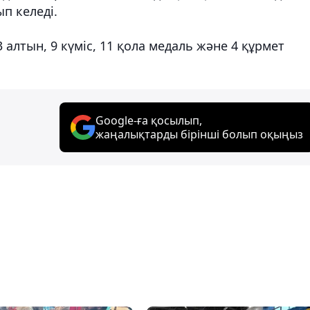
п келеді.
 алтын, 9 күміс, 11 қола медаль және 4 құрмет
Google-ға қосылып,
жаңалықтарды бірінші болып оқыңыз