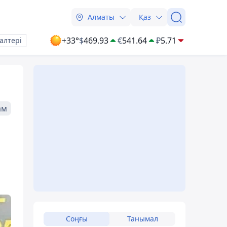
Алматы
Қаз
+33°
$
469.93
€
541.64
₽
5.71
алтері
ам
Соңғы
Танымал