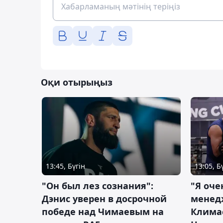
Оқи отырыңыз
13:45, Бүгін
13:05, Б
"Он был лез сознания":
"Я оче
Дэнис уверен в досрочной
менед
победе над Чимаевым на
Климас