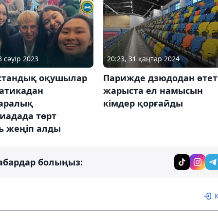
8 сәуір 2023
20:23, 31 қаңтар 2024
стандық оқушылар
Парижде дзюдодан өтет
атикадан
жарыста ел намысын
аралық
кімдер қорғайды
иадада төрт
ь жеңіп алды
абардар болыңыз: