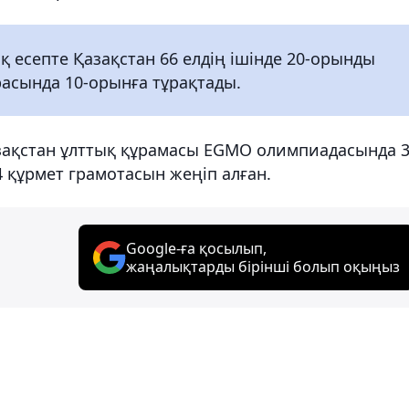
 есепте Қазақстан 66 елдің ішінде 20-орынды
расында 10-орынға тұрақтады.
азақстан ұлттық құрамасы EGMO олимпиадасында 
 4 құрмет грамотасын жеңіп алған.
Google-ға қосылып,
жаңалықтарды бірінші болып оқыңыз