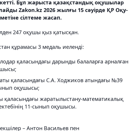
жетті. Бұл жарыста қазақстандық оқушылар
лайды Zakon.kz 2026 жылғы 15 сәуірде ҚР Оқу-
метіне сілтеме жасап.
лден 247 оқушы қыз қатысқан.
ан құрамасы 3 медаль иеленді:
влодар қаласындағы дарынды балаларға арналған
ушысы;
маты қаласындағы С.А. Ходжиков атындағы №39
сынып оқушысы;
ты қаласындағы жаратылыстану-математикалық
ектебінің 11-сынып оқушысы.
кшілер – Антон Васильев пен