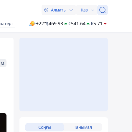
Алматы
Қаз
+22°
$
469.93
€
541.64
₽
5.71
алтері
ам
Соңғы
Танымал