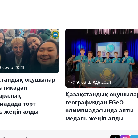
8 сәуір 2023
стандық оқушылар
17:19, 03 шілде 2024
атикадан
Қазақстандық оқушыла
аралық
географиядан EGeO
иадада төрт
олимпиадасында алты
ь жеңіп алды
медаль жеңіп алды