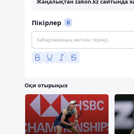
Жаңалықтан zakon.kz сайтында х
Пікірлер
0
Оқи отырыңыз