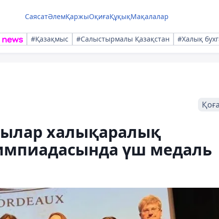
Саясат
Әлем
Қаржы
Оқиға
Құқық
Мақалалар
#Қазақмыс
#Салыстырмалы Қазақстан
#Халық бухг
Қоғ
шылар халықаралық
импиадасында үш медаль