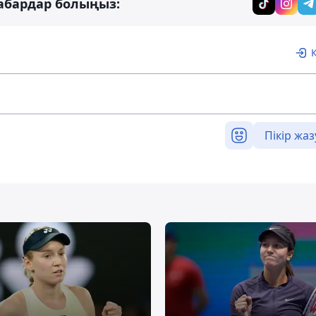
абардар болыңыз:
Пікір жаз