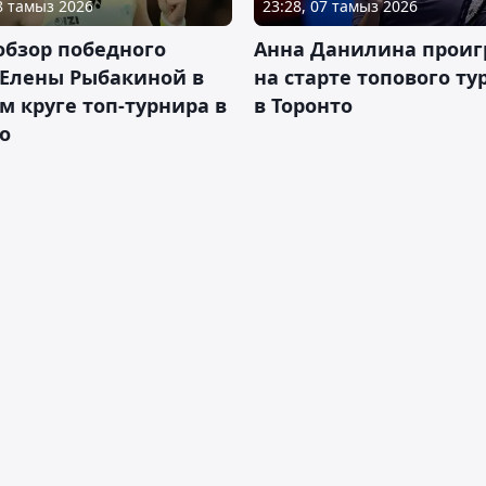
08 тамыз 2026
23:28, 07 тамыз 2026
обзор победного
Анна Данилина проиг
 Елены Рыбакиной в
на старте топового ту
м круге топ-турнира в
в Торонто
о