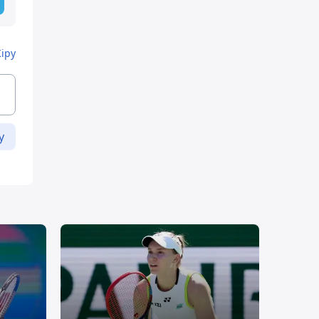
Кіру
у