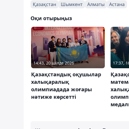
Қазақстан
Шымкент
Алматы
Астана
Оқи отырыңыз
14:43, 20 шілде 2026
17:37, 1
Қазақстандық оқушылар
Қазақ
халықаралық
матем
олимпиадада жоғары
халық
нәтиже көрсетті
олимп
медал