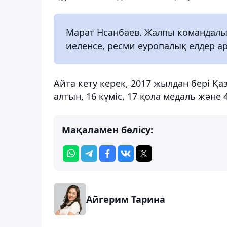
Марат Нсанбаев. Жалпы командалық
иеленсе, ресми еуропалық елдер а
Айта кету керек, 2017 жылдан бері Қ
алтын, 16 күміс, 17 қола медаль және
Мақаламен бөлісу:
Айгерим Тарина