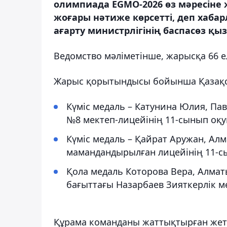
олимпиада EGMO-2026 өз мәресіне 
жоғары нәтиже көрсетті, деп хабар
ағарту министрлігінің баспасөз қыз
Ведомство мәліметінше, жарысқа 66 е
Жарыс қорытындысы бойынша Қазақст
Күміс медаль – Катунина Юлия, Па
№8 мектеп-лицейінің 11-сынып оқ
Күміс медаль – Қайрат Аружан, Ал
мамандандырылған лицейінің 11-
Қола медаль Которова Вера, Алма
бағыттағы Назарбаев Зияткерлік м
Құрама команданы жаттықтырған жете