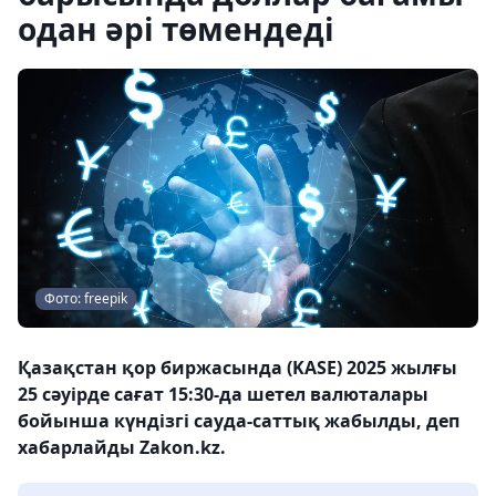
одан әрі төмендеді
Фото: freepik
Қазақстан қор биржасында (KASE) 2025 жылғы
25 сәуірде сағат 15:30-да шетел валюталары
бойынша күндізгі сауда-саттық жабылды, деп
хабарлайды Zakon.kz.