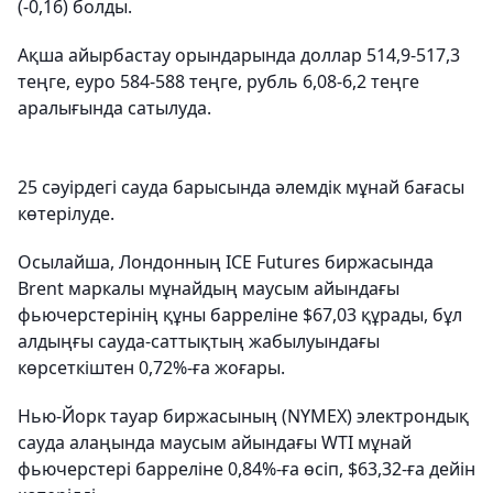
(-0,16) болды.
Ақша айырбастау орындарында доллар 514,9-517,3
теңге, еуро 584-588 теңге, рубль 6,08-6,2 теңге
аралығында сатылуда.
25 сәуірдегі сауда барысында әлемдік мұнай бағасы
көтерілуде.
Осылайша, Лондонның ICE Futures биржасында
Brent маркалы мұнайдың маусым айындағы
фьючерстерінің құны барреліне $67,03 құрады, бұл
алдыңғы сауда-саттықтың жабылуындағы
көрсеткіштен 0,72%-ға жоғары.
Нью-Йорк тауар биржасының (NYMEX) электрондық
сауда алаңында маусым айындағы WTI мұнай
фьючерстері барреліне 0,84%-ға өсіп, $63,32-ға дейін