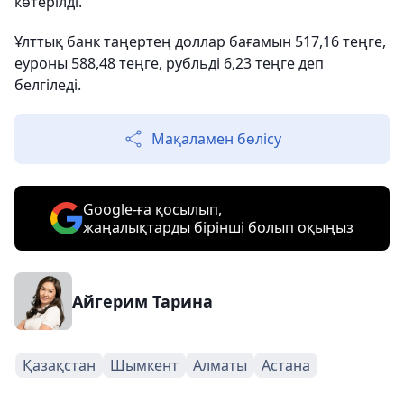
көтерілді.
Ұлттық банк таңертең доллар бағамын 517,16 теңге,
еуроны 588,48 теңге, рубльді 6,23 теңге деп
белгіледі.
Мақаламен бөлісу
Google-ға қосылып,
жаңалықтарды бірінші болып оқыңыз
Айгерим Тарина
Қазақстан
Шымкент
Алматы
Астана