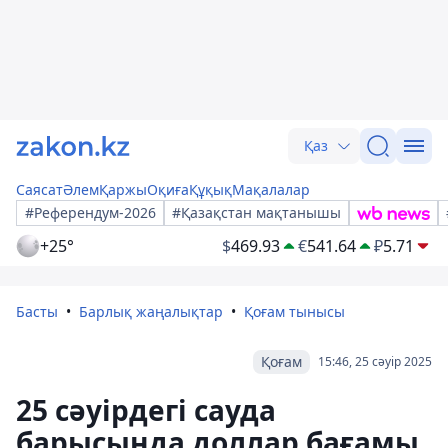
Қаз
Саясат
Әлем
Қаржы
Оқиға
Құқық
Мақалалар
#Референдум-2026
#Қазақстан мақтанышы
+25°
$
469.93
€
541.64
₽
5.71
Басты
Барлық жаңалықтар
Қоғам тынысы
Қоғам
15:46, 25 сәуір 2025
25 сәуірдегі сауда
барысында доллар бағамы