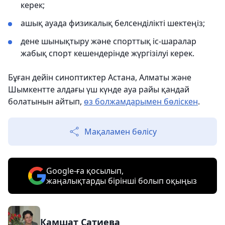
керек;
ашық ауада физикалық белсенділікті шектеңіз;
дене шынықтыру және спорттық іс-шаралар
жабық спорт кешендерінде жүргізілуі керек.
Бұған дейін синоптиктер Астана, Алматы және
Шымкентте алдағы үш күнде ауа райы қандай
болатынын айтып,
өз болжамдарымен бөліскен
.
Мақаламен бөлісу
Google-ға қосылып,
жаңалықтарды бірінші болып оқыңыз
Камшат Сатиева