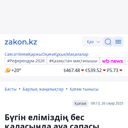
Қаз
Саясат
Әлем
Қаржы
Оқиға
Құқық
Мақалалар
#Референдум-2026
#Қазақстан мақтанышы
+20°
$
467.48
€
539.52
₽
5.73
Басты
Барлық жаңалықтар
Қоғам тынысы
Қоғам
09:13, 26 сәуір 2025
Бүгін еліміздің бес
қаласында ауа сапасы