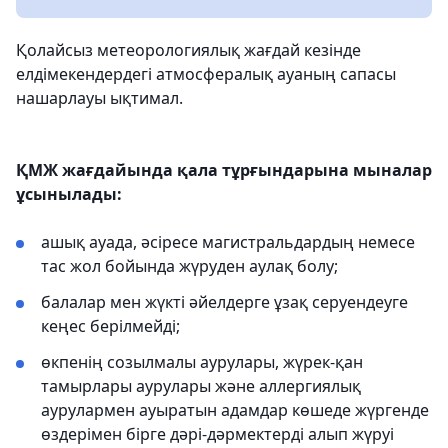
Қолайсыз метеорологиялық жағдай кезінде
елдімекендердегі атмосфералық ауаның сапасы
нашарлауы ықтимал.
ҚМЖ жағдайында қала тұрғындарына мыналар
ұсынылады:
ашық ауада, әсіресе магистральдардың немесе
тас жол бойында жүруден аулақ болу;
балалар мен жүкті әйелдерге ұзақ серуендеуге
кеңес берілмейді;
өкпенің созылмалы аурулары, жүрек-қан
тамырлары аурулары және аллергиялық
аурулармен ауыратын адамдар көшеде жүргенде
өздерімен бірге дәрі-дәрмектерді алып жүруі