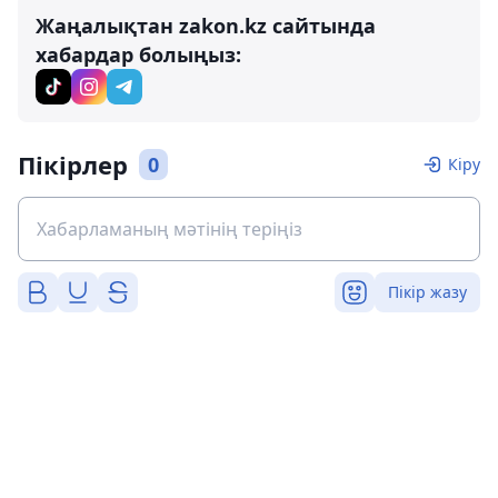
Жаңалықтан zakon.kz сайтында
хабардар болыңыз:
Пікірлер
0
Кіру
Пікір жазу