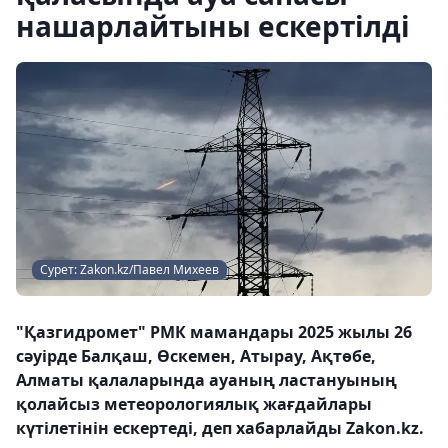
нашарлайтыны ескертілді
Сурет: Zakon.kz/Павел Михеев
"Қазгидромет" РМК мамандары 2025 жылы 26
сәуірде Балқаш, Өскемен, Атырау, Ақтөбе,
Алматы қалаларында ауаның ластануының
қолайсыз метеорологиялық жағдайлары
күтілетінін ескертеді, деп хабарлайды Zakon.kz.