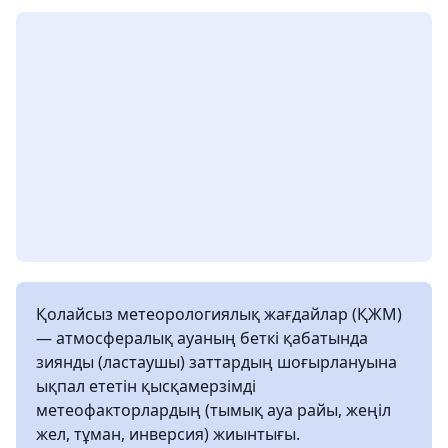
Қолайсыз метеорологиялық жағдайлар (ҚЖМ)
— атмосфералық ауаның беткі қабатында
зиянды (ластаушы) заттардың шоғырлануына
ықпал ететін қысқамерзімді
метеофакторлардың (тымық ауа райы, жеңіл
жел, тұман, инверсия) жиынтығы.