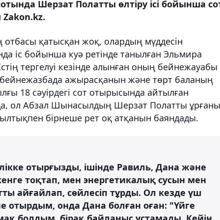
тында Шерзат Полатты өлтіру ісі бойынша со
 Zakon.kz.
 отбасы қатысқан жоқ, олардың мүддесін
нда іс бойынша куә ретінде танылған Эльмира
стің тергелуі кезінде алынған оның бейнежауабы
ны бейнежазбада ажырасқанын және төрт баланың
ылғы 18 сәуірдегі сот отырысында айтылған
да, ол Абзал Шынасылдың Шерзат Полатты ұрған
 мылтықпен бірнеше рет оқ атқанын баяндады.
лікке отырғызды, ішінде Равиль, Дана және
үкенге тоқтап, мен энергетикалық сусын мен
тты айғайлап, сөйлесіп тұрды. Ол кезде үш
не отырдым, онда Дана болған оған: "Үйге
мақ болдым, бірақ байланыс ұстамады. Кейін