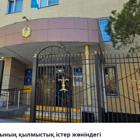
ысының қылмыстық істер жөніндегі