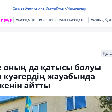
Саясат
Әлем
Қаржы
Оқиға
Құқық
Мақалалар
#Қазақмыс
#Салыстырмалы Қазақстан
#Халық бухг
Қоғ
е оның да қатысы болуы
р куәгердің жауабында
кенін айтты