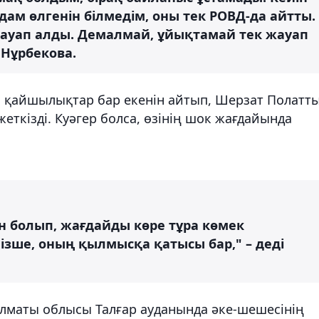
дам өлгенін білмедім, оны тек РОВД-да айтты.
жауап алды. Демалмай, ұйықтамай тек жауап
 Нұрбекова.
 қайшылықтар бар екенін айтып, Шерзат Полатт
жеткізді. Куәгер болса, өзінің шок жағдайында
ен болып, жағдайды көре тұра көмек
мізше, оның қылмысқа қатысы бар," – деді
Алматы облысы Талғар ауданында әке-шешесінің