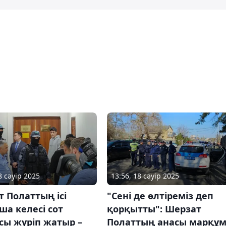
8 сәуір 2025
13:56, 18 сәуір 2025
 Полаттың ісі
"Сені де өлтіреміз деп
а келесі сот
қорқытты": Шерзат
сы жүріп жатыр –
Полаттың анасы марқұ