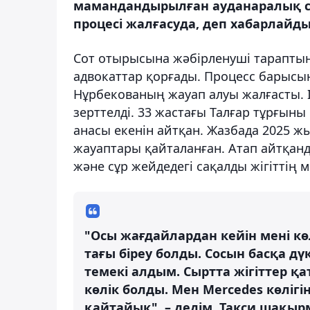
мамандандырылған ауданаралық со
процесі жалғасуда, деп хабарлайды
Сот отырысына жәбірленуші тараптың
адвокаттар қорғады. Процесс барысы
Нұрбекованың жауап алуы жалғасты. І
зерттелді. 33 жастағы Талғар тұрғы
анасы екенін айтқан. Жазбада 2025 ж
жауаптары қайталанған. Атап айтқан
және сұр жейдедегі сақалды жігіттің
"Осы жағдайлардан кейін мені кө
тағы біреу болды. Сосын басқа д
темекі алдым. Сыртта жігіттер қа
көлік болды. Мен Mercedes көлігі
қайтайық", – дедім. Такси шақыр