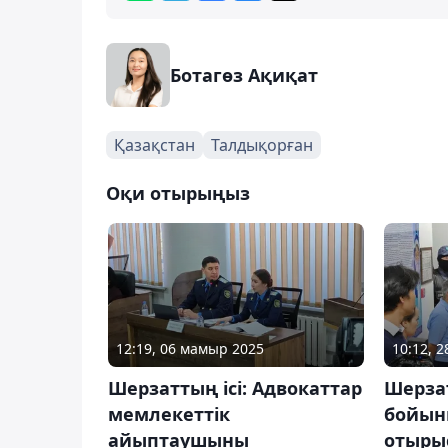
Ботагөз Ақиқат
Қазақстан
Талдықорған
Оқи отырыңыз
12:19, 06 мамыр 2025
10:12, 2
Шерзаттың ісі: Адвокаттар
Шерзат
мемлекеттік
бойынш
айыптаушыны
отыры