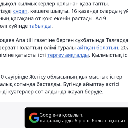
ндықол қылмыскерлер қолынан қаза тапты.
ізуді
сұрап
, көшеге шықты. 16 қазанда олардың ү
ұның қасақана от қою екенін растады. Ал 9
өлі күйінде
табылды
.
қаев Ana tili газетіне берген сұхбатында Талғард
 Шерзат Полаттың өлімі туралы
айтқан болатын
. 20
міне қатысты істі
тергеу аяқталды
. Қылмыстық іс
0 сәуірінде Жетісу облысының қылмыстық істер
лық сотында басталды. Бүгінде айыптау актісі
Енді куәгерлер сот алдында жауап беруде.
Google-ға қосылып,
жаңалықтарды бірінші болып оқыңыз