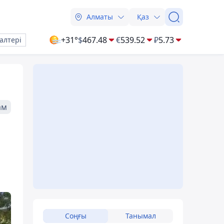
Алматы
Қаз
+31°
$
467.48
€
539.52
₽
5.73
алтері
ам
Соңғы
Танымал