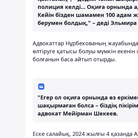
полиция келді... Оқиға орнында а
Кейін бізден шамамен 100 адам 
берумен болдық," – деді Эльмира
Адвокаттар Нұрбекованың жауабында
өлтіруге қатысы болуы мүмкін екенін 
болғанын баса айтып отырды.
"Егер ол оқиға орнында өз еркім
шақырмаған болса – біздің пікірі
адвокат Мейірман Шекеев.
Еске салайық, 2024 жылғы 4 қазанда 