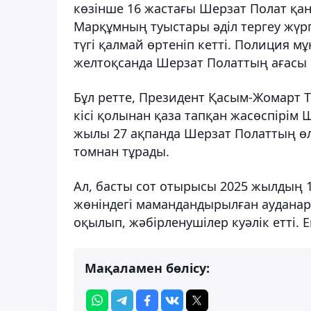
көзінше 16 жастағы Шерзат Полат қа
Марқұмның туыстары әділ тергеу жүрг
түгі қалмай өртеніп кетті. Полиция м
желтоқсанда Шерзат Полаттың ағасы 
Бұл ретте, Президент Қасым-Жомарт То
кісі қолынан қаза тапқан жасөспірім
жылы 27 ақпанда Шерзат Полаттың өлі
томнан тұрады.
Ал, басты сот отырысы 2025 жылдың 1
жөніндегі мамандандырылған ауданара
оқылып, жәбірленушілер куәлік етті. 
Мақаламен бөлісу: