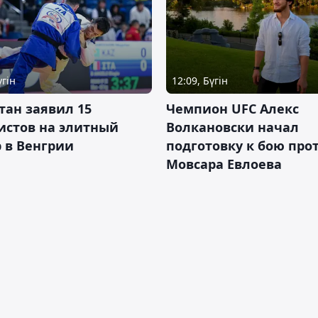
үгін
12:09, Бүгін
тан заявил 15
Чемпион UFC Алекс
истов на элитный
Волкановски начал
 в Венгрии
подготовку к бою про
Мовсара Евлоева