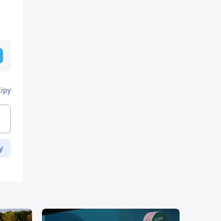
Кіру
у