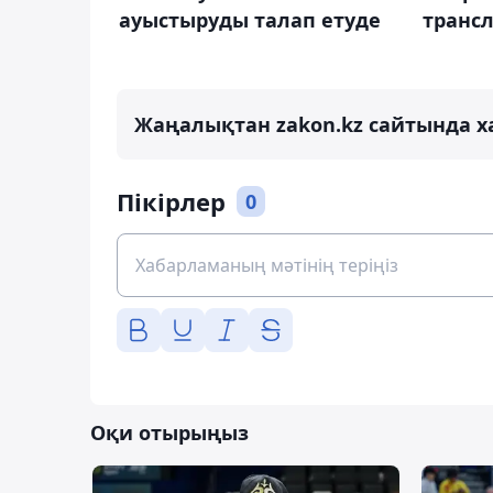
ауыстыруды талап етуде
транс
Жаңалықтан zakon.kz сайтында х
Пікірлер
0
Оқи отырыңыз