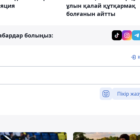
ляция
ұлын қалай құтқармақ
болғанын айтты
абардар болыңыз:
Пікір жаз