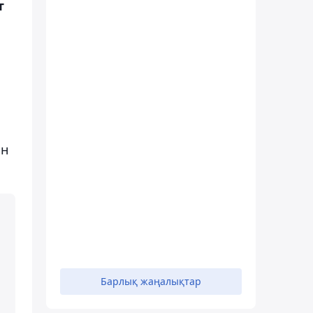
т
ын
Барлық жаңалықтар