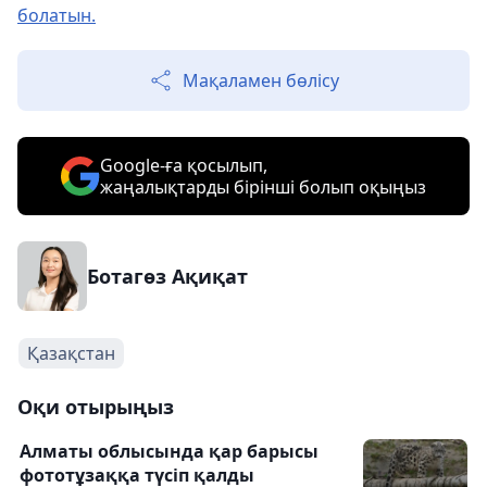
болатын.
Мақаламен бөлісу
Google-ға қосылып,
жаңалықтарды бірінші болып оқыңыз
Ботагөз Ақиқат
Қазақстан
Оқи отырыңыз
Алматы облысында қар барысы
фототұзаққа түсіп қалды