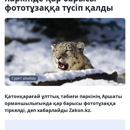
фототұзаққа түсіп қалды
Сурет: pixabay
Қатонқарағай ұлттық табиғи паркінің Аршаты
орманшылығында қар барысы фототұзаққа
тіркелді, деп хабарлайды Zakon.kz.