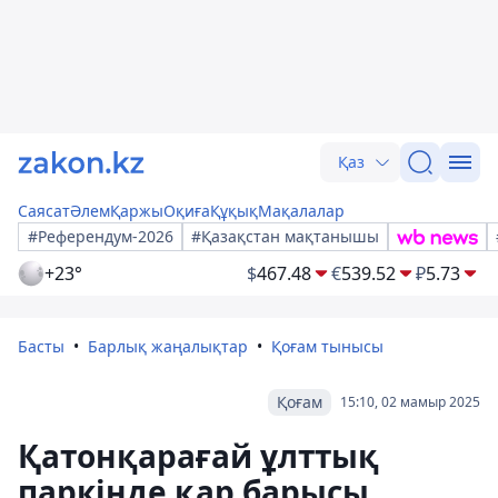
Қаз
Саясат
Әлем
Қаржы
Оқиға
Құқық
Мақалалар
#Референдум-2026
#Қазақстан мақтанышы
+23°
$
467.48
€
539.52
₽
5.73
Басты
Барлық жаңалықтар
Қоғам тынысы
Қоғам
15:10, 02 мамыр 2025
Қатонқарағай ұлттық
паркінде қар барысы