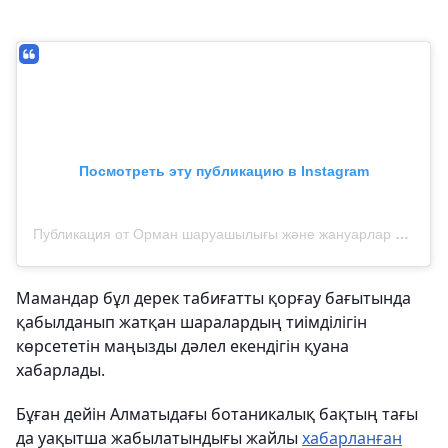
Посмотреть эту публикацию в Instagram
Публикация от Орман шаруашылығы және жануарлар дүниесі комитеті (@qazaqormany)
Мамандар бұл дерек табиғатты қорғау бағытында
қабылданып жатқан шаралардың тиімділігін
көрсететін маңызды дәлел екендігін қуана
хабарлады.
Бұған дейін Алматыдағы ботаникалық бақтың тағы
да уақытша жабылатындығы жайлы
хабарланған