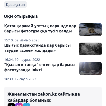
Қазақстан
Оқи отырыңыз
Қатонқарағай ұлттық паркінде қар
барысы фототұзаққа түсіп қалды
15:10, 02 мамыр 2025
Шығыс Қазақстанда қар барысы
таудан «сәлем жолдады»
16:24, 10 наурыз 2022
"Қызыл кітапқа" енген қар барысы
фототұзаққа ілікті
16:39, 12 сәуір 2023
Жаңалықтан zakon.kz сайтында
хабардар болыңыз: