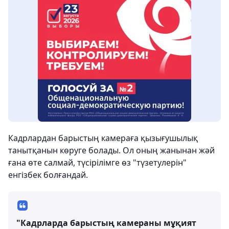
Кадрлардан барыстың камераға қызығушылық
танытқанын көруге болады. Ол оның жанынан жәй
ғана өте салмай, түсірілімге өз "түзетулерін"
енгізбек болғандай.
"Кадрларда барыстың камераны мұқият