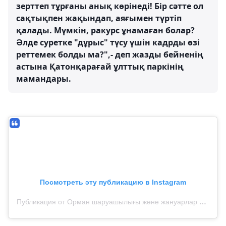
зерттеп тұрғаны анық көрінеді! Бір сәтте ол
сақтықпен жақындап, аяғымен түртіп
қалады. Мүмкін, ракурс ұнамаған болар?
Әлде суретке "дұрыс" түсу үшін кадрды өзі
реттемек болды ма?",- деп жазды бейненің
астына Қатонқарағай ұлттық паркінің
мамандары.
Посмотреть эту публикацию в Instagram
Публикация от Орман шаруашылығы және жануарлар дүниесі комитеті (@qazaqormany)