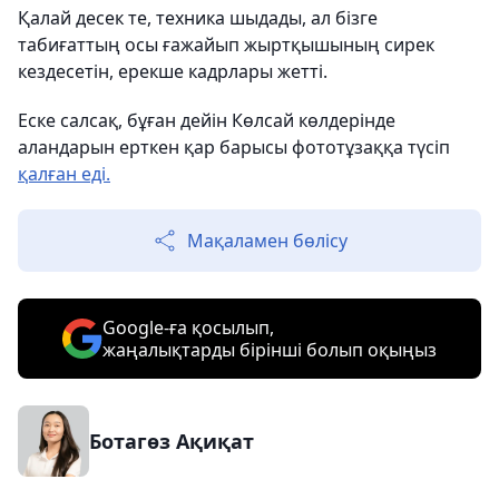
Қалай десек те, техника шыдады, ал бізге
табиғаттың осы ғажайып жыртқышының сирек
кездесетін, ерекше кадрлары жетті.
Еске салсақ, бұған дейін Көлсай көлдерінде
аландарын ерткен қар барысы фототұзаққа түсіп
қалған еді.
Мақаламен бөлісу
Google-ға қосылып,
жаңалықтарды бірінші болып оқыңыз
Ботагөз Ақиқат