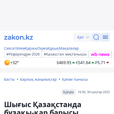
Қаз
Саясат
Әлем
Қаржы
Оқиға
Құқық
Мақалалар
#Референдум-2026
#Қазақстан мақтанышы
+32°
$
469.93
€
541.64
₽
5.71
Басты
Барлық жаңалықтар
Қоғам тынысы
Қоғам
16:56, 30 қаңтар 2025
Шығыс Қазақстанда
бұзақы-қар барысы