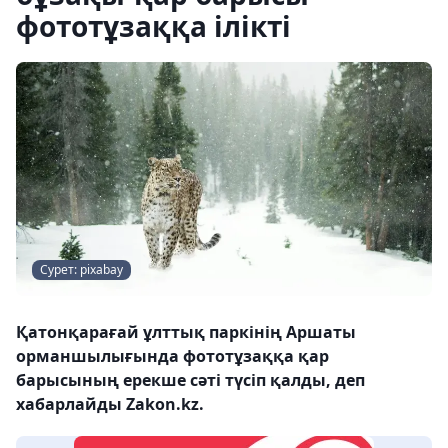
фототұзаққа ілікті
Сурет: pixabay
Қатонқарағай ұлттық паркінің Аршаты
орманшылығында фототұзаққа қар
барысының ерекше сәті түсіп қалды, деп
хабарлайды Zakon.kz.