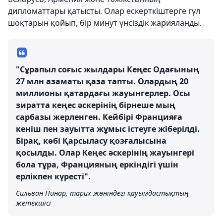
дипломаттары қатысты. Олар ескерткіштерге гүл
шоқтарын қойып, бір минут үнсіздік жарияланды.
"Сұрапыл соғыс жылдары Кеңес Одағының
27 млн азаматы қаза тапты. Олардың 20
миллионы қатардағы жауынгерлер. Осы
зиратта кеңес әскерінің бірнеше мың
сарбазы жерленген. Кейбірі Францияға
кеніш пен зауытта жұмыс істеуге жіберілді.
Бірақ, көбі Қарсыласу қозғалысына
қосылды. Олар Кеңес әскерінің жауынгері
бола тұра, Францияның еркіндігі үшін
ерлікпен күресті".
Сильван Пинар, тарих жөніндегі қауымдастықтың
жетекшісі