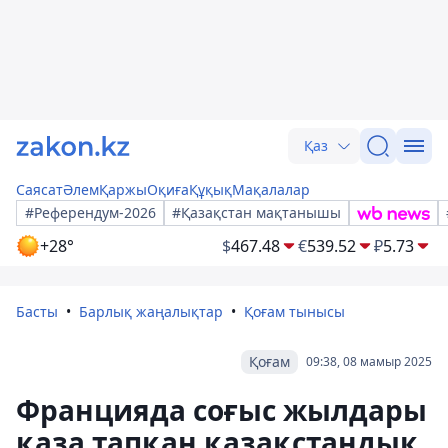
Қаз
Саясат
Әлем
Қаржы
Оқиға
Құқық
Мақалалар
#Референдум-2026
#Қазақстан мақтанышы
+28°
$
467.48
€
539.52
₽
5.73
Басты
Барлық жаңалықтар
Қоғам тынысы
Қоғам
09:38, 08 мамыр 2025
Францияда соғыс жылдары
қаза тапқан қазақстандық