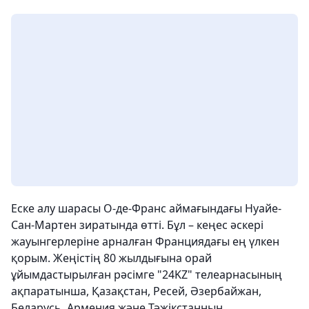
Еске алу шарасы О-де-Франс аймағындағы Нуайе-
Сан-Мартен зиратында өтті. Бұл – кеңес әскері
жауынгерлеріне арналған Франциядағы ең үлкен
қорым. Жеңістің 80 жылдығына орай
ұйымдастырылған рәсімге "24KZ" телеарнасының
ақпаратынша, Қазақстан, Ресей, Әзербайжан,
Беларусь, Армения және Тәжікстанның