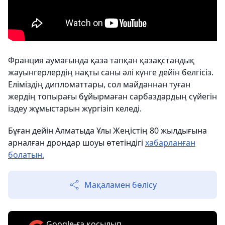
Франция аумағында қаза тапқан қазақстандық
жауынгерлердің нақты саны әлі күнге дейін белгісіз.
Еліміздің дипломаттары, сол майданнан туған
жердің топырағы бұйырмаған сарбаздардың сүйегін
іздеу жұмыстарын жүргізіп келеді.
Бұған дейін Алматыда Ұлы Жеңістің 80 жылдығына
арналған дрондар шоуы өтетіндігі
хабарланған
болатын.
Мақаламен бөлісу
Google-ға қосылып,