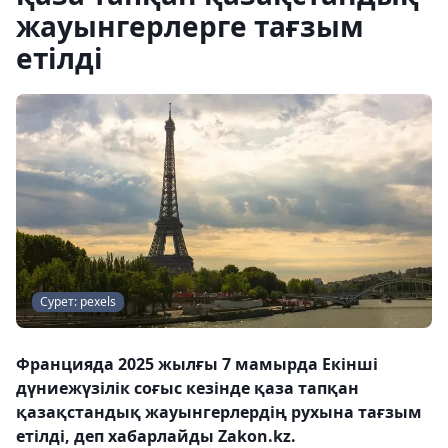
жауынгерлерге тағзым
етілді
Сурет: pexels
Францияда 2025 жылғы 7 мамырда Екінші
дүниежүзілік соғыс кезінде қаза тапқан
қазақстандық жауынгерлердің рухына тағзым
етілді, деп хабарлайды Zakon.kz.