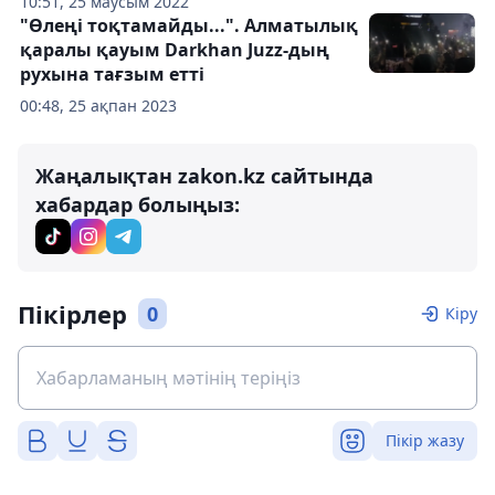
10:51, 25 маусым 2022
"Өлеңі тоқтамайды...". Алматылық
қаралы қауым Darkhan Juzz-дың
рухына тағзым етті
00:48, 25 ақпан 2023
Жаңалықтан zakon.kz сайтында
хабардар болыңыз:
Пікірлер
0
Кіру
Пікір жазу