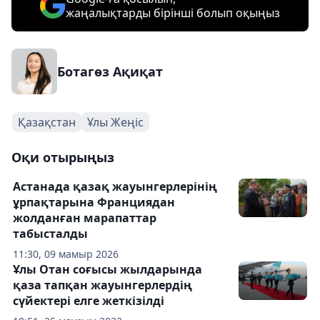
жаңалықтарды бірінші болып оқыңыз
Ботагөз Ақиқат
Қазақстан
Ұлы Жеңіс
Оқи отырыңыз
Астанада қазақ жауынгерлерінің
ұрпақтарына Франциядан
жолданған марапаттар
табысталды
11:30, 09 мамыр 2026
Ұлы Отан соғысы жылдарында
қаза тапқан жауынгерлердің
сүйектері елге жеткізілді