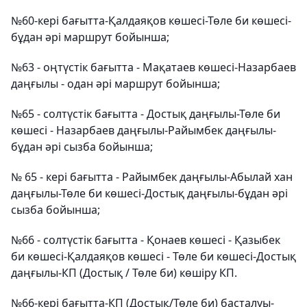
№60-кері бағытта-Қалдаяқов көшесі-Төле би көшесі-
бұдан әрі маршрут бойынша;
№63 - оңтүстік бағытта - Мақатаев көшесі-Назарбаев
даңғылы - одан әрі маршрут бойынша;
№65 - солтүстік бағытта - Достық даңғылы-Төле би
көшесі - Назарбаев даңғылы-Райымбек даңғылы-
бұдан әрі сызба бойынша;
№ 65 - кері бағытта - Райымбек даңғылы-Абылай хан
даңғылы-Төле би көшесі-Достық даңғылы-бұдан әрі
сызба бойынша;
№66 - солтүстік бағытта - Қонаев көшесі - Қазыбек
би көшесі-Қалдаяқов көшесі - Төле би көшесі-Достық
даңғылы-КП (Достық / Төле би) көшіру КП.
№66-кері бағытта-КП (Достық/Төле би) басталуы-