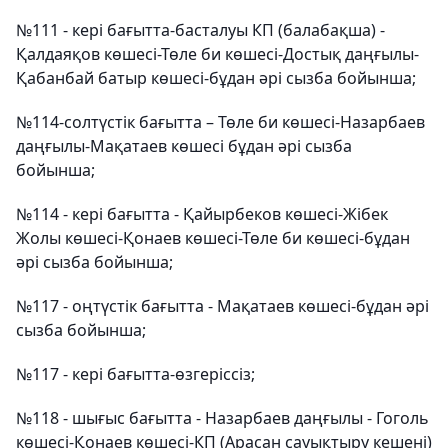
№111 - кері бағытта-басталуы КП (балабақша) -
Қалдаяқов көшесі-Төле би көшесі-Достық даңғылы-
Қабанбай батыр көшесі-бұдан әрі сызба бойынша;
№114-солтүстік бағытта – Төле би көшесі-Назарбаев
даңғылы-Мақатаев көшесі бұдан әрі сызба
бойынша;
№114 - кері бағытта - Қайырбеков көшесі-Жібек
Жолы көшесі-Қонаев көшесі-Төле би көшесі-бұдан
әрі сызба бойынша;
№117 - оңтүстік бағытта - Мақатаев көшесі-бұдан әрі
сызба бойынша;
№117 - кері бағытта-өзгеріссіз;
№118 - шығыс бағытта - Назарбаев даңғылы - Гоголь
көшесі-Қонаев көшесі-КП (Арасан сауықтыру кешені)