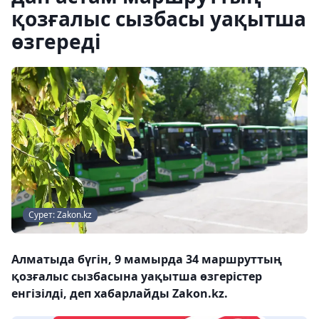
қозғалыс сызбасы уақытша
өзгереді
Сурет: Zakon.kz
Алматыда бүгін, 9 мамырда 34 маршруттың
қозғалыс сызбасына уақытша өзгерістер
енгізілді, деп хабарлайды Zakon.kz.