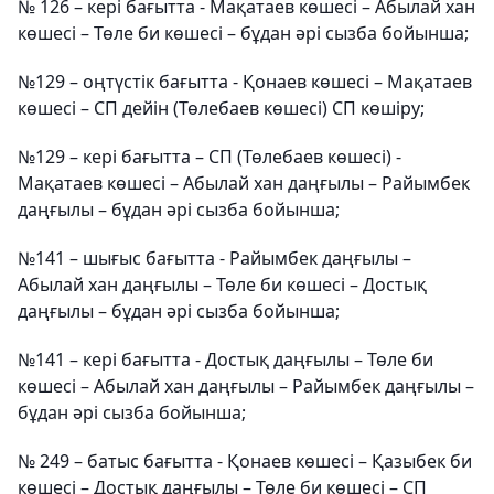
№ 126 – кері бағытта - Мақатаев көшесі – Абылай хан
көшесі – Төле би көшесі – бұдан әрі сызба бойынша;
№129 – оңтүстік бағытта - Қонаев көшесі – Мақатаев
көшесі – СП дейін (Төлебаев көшесі) СП көшіру;
№129 – кері бағытта – СП (Төлебаев көшесі) -
Мақатаев көшесі – Абылай хан даңғылы – Райымбек
даңғылы – бұдан әрі сызба бойынша;
№141 – шығыс бағытта - Райымбек даңғылы –
Абылай хан даңғылы – Төле би көшесі – Достық
даңғылы – бұдан әрі сызба бойынша;
№141 – кері бағытта - Достық даңғылы – Төле би
көшесі – Абылай хан даңғылы – Райымбек даңғылы –
бұдан әрі сызба бойынша;
№ 249 – батыс бағытта - Қонаев көшесі – Қазыбек би
көшесі – Достық даңғылы – Төле би көшесі – СП