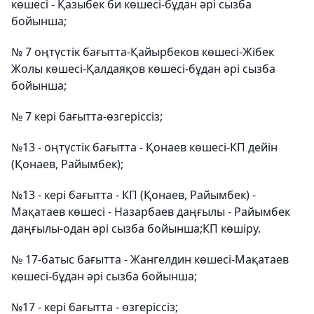
көшесі - Қазыбек би көшесі-бұдан әрі сызба
бойынша;
№ 7 оңтүстік бағытта-Қайырбеков көшесі-Жібек
Жолы көшесі-Қалдаяқов көшесі-бұдан әрі сызба
бойынша;
№ 7 кері бағытта-өзгеріссіз;
№13 - оңтүстік бағытта - Қонаев көшесі-КП дейін
(Қонаев, Райымбек);
№13 - кері бағытта - КП (Қонаев, Райымбек) -
Мақатаев көшесі - Назарбаев даңғылы - Райымбек
даңғылы-одан әрі сызба бойынша;КП көшіру.
№ 17-батыс бағытта - Жангелдин көшесі-Мақатаев
көшесі-бұдан әрі сызба бойынша;
№17 - кері бағытта - өзгеріссіз;