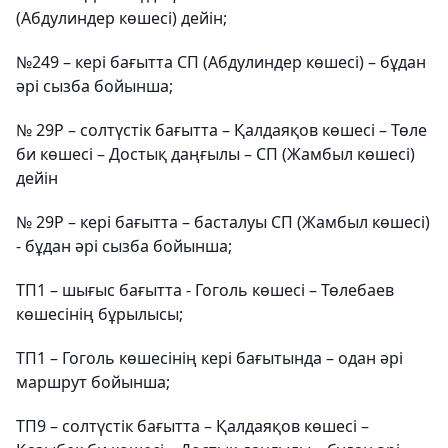
(Абдулиндер көшесі) дейін;
№249 – кері бағытта СП (Абдулиндер көшесі) – бұдан
әрі сызба бойынша;
№ 29Р – солтүстік бағытта – Қалдаяқов көшесі – Төле
би көшесі – Достық даңғылы – СП (Жамбыл көшесі)
дейін
№ 29Р – кері бағытта – басталуы СП (Жамбыл көшесі)
- бұдан әрі сызба бойынша;
ТП1 – шығыс бағытта - Гоголь көшесі – Төлебаев
көшесінің бұрылысы;
ТП1 – Гоголь көшесінің кері бағытында – одан әрі
маршрут бойынша;
ТП9 – солтүстік бағытта – Қалдаяқов көшесі –