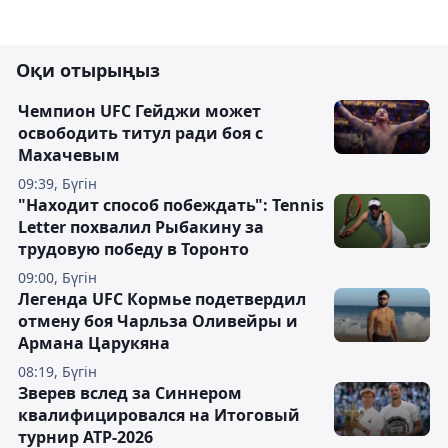
Оқи отырыңыз
Чемпион UFC Гейджи может
освободить титул ради боя с
Махачевым
09:39, Бүгін
"Находит способ побеждать": Tennis
Letter похвалил Рыбакину за
трудовую победу в Торонто
09:00, Бүгін
Легенда UFC Кормье подетвердил
отмену боя Чарльза Оливейры и
Армана Царукяна
08:19, Бүгін
Зверев вслед за Синнером
квалифицировался на Итоговый
турнир ATP-2026