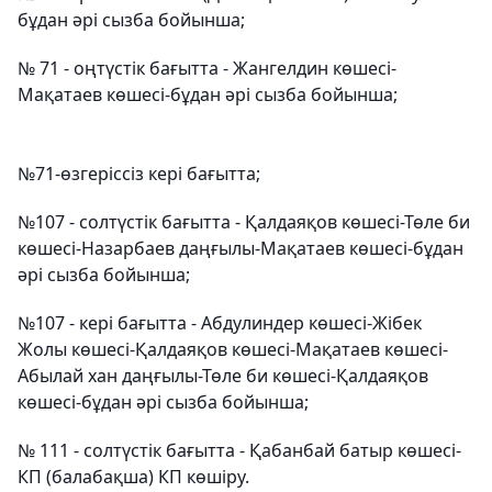
бұдан әрі сызба бойынша;
№ 71 - оңтүстік бағытта - Жангелдин көшесі-
Мақатаев көшесі-бұдан әрі сызба бойынша;
№71-өзгеріссіз кері бағытта;
№107 - солтүстік бағытта - Қалдаяқов көшесі-Төле би
көшесі-Назарбаев даңғылы-Мақатаев көшесі-бұдан
әрі сызба бойынша;
№107 - кері бағытта - Абдулиндер көшесі-Жібек
Жолы көшесі-Қалдаяқов көшесі-Мақатаев көшесі-
Абылай хан даңғылы-Төле би көшесі-Қалдаяқов
көшесі-бұдан әрі сызба бойынша;
№ 111 - солтүстік бағытта - Қабанбай батыр көшесі-
КП (балабақша) КП көшіру.