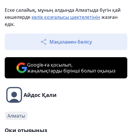
Еске салайық, мұның алдында Алматыда бүгін қай
көшелерде
көлік қозғалысы шектелетінін
жазған
едік.
Мақаламен бөлісу
Google-ға қосылып,
жаңалықтарды бірінші болып оқыңыз
Айдос Қали
Алматы
Оқи отырыңыз