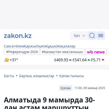
Қаз
Саясат
Әлем
Қаржы
Оқиға
Құқық
Мақалалар
#Референдум-2026
#Қазақстан мақтанышы
+31°
$
469.93
€
541.64
₽
5.71
Басты
Барлық жаңалықтар
Қоғам тынысы
Қоғам
11:00, 09 мамыр 2025
Алматыда 9 мамырда 30-
дан астам маршруттың