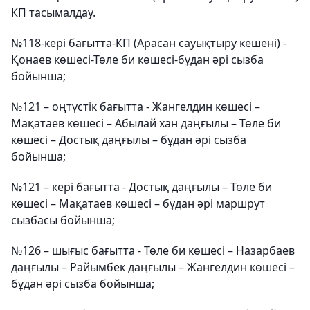
КП тасымалдау.
№118-кері бағытта-КП (Арасан сауықтыру кешені) -
Қонаев көшесі-Төле би көшесі-бұдан әрі сызба
бойынша;
№121 – оңтүстік бағытта - Жангелдин көшесі –
Мақатаев көшесі – Абылай хан даңғылы – Төле би
көшесі – Достық даңғылы – бұдан әрі сызба
бойынша;
№121 – кері бағытта - Достық даңғылы – Төле би
көшесі – Мақатаев көшесі – бұдан әрі маршрут
сызбасы бойынша;
№126 – шығыс бағытта - Төле би көшесі – Назарбаев
даңғылы – Райымбек даңғылы – Жангелдин көшесі –
бұдан әрі сызба бойынша;