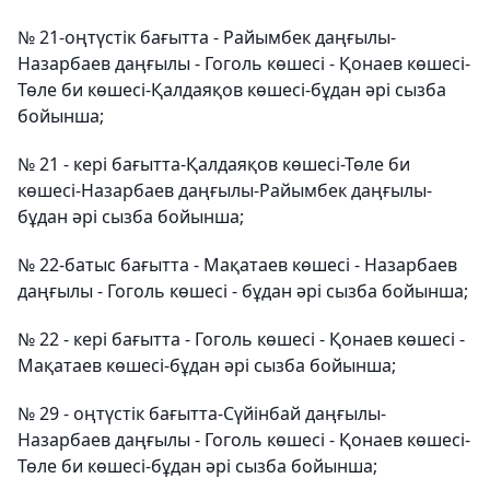
№ 21-оңтүстік бағытта - Райымбек даңғылы-
Назарбаев даңғылы - Гоголь көшесі - Қонаев көшесі-
Төле би көшесі-Қалдаяқов көшесі-бұдан әрі сызба
бойынша;
№ 21 - кері бағытта-Қалдаяқов көшесі-Төле би
көшесі-Назарбаев даңғылы-Райымбек даңғылы-
бұдан әрі сызба бойынша;
№ 22-батыс бағытта - Мақатаев көшесі - Назарбаев
даңғылы - Гоголь көшесі - бұдан әрі сызба бойынша;
№ 22 - кері бағытта - Гоголь көшесі - Қонаев көшесі -
Мақатаев көшесі-бұдан әрі сызба бойынша;
№ 29 - оңтүстік бағытта-Сүйінбай даңғылы-
Назарбаев даңғылы - Гоголь көшесі - Қонаев көшесі-
Төле би көшесі-бұдан әрі сызба бойынша;