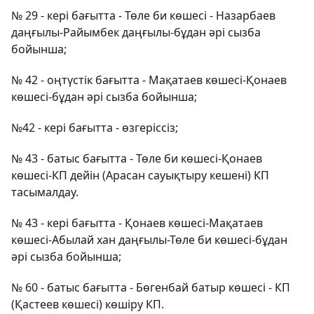
№ 29 - кері бағытта - Төле би көшесі - Назарбаев
даңғылы-Райымбек даңғылы-бұдан әрі сызба
бойынша;
№ 42 - оңтүстік бағытта - Мақатаев көшесі-Қонаев
көшесі-бұдан әрі сызба бойынша;
№42 - кері бағытта - өзгеріссіз;
№ 43 - батыс бағытта - Төле би көшесі-Қонаев
көшесі-КП дейін (Арасан сауықтыру кешені) КП
тасымалдау.
№ 43 - кері бағытта - Қонаев көшесі-Мақатаев
көшесі-Абылай хан даңғылы-Төле би көшесі-бұдан
әрі сызба бойынша;
№ 60 - батыс бағытта - Бөгенбай батыр көшесі - КП
(Қастеев көшесі) көшіру КП.