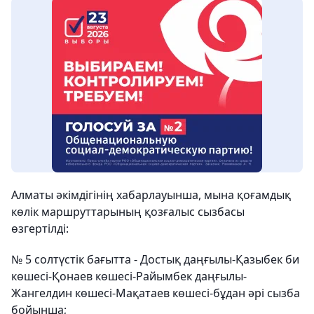
Алматы әкімдігінің хабарлауынша, мына қоғамдық
көлік маршруттарының қозғалыс сызбасы
өзгертілді:
№ 5 солтүстік бағытта - Достық даңғылы-Қазыбек би
көшесі-Қонаев көшесі-Райымбек даңғылы-
Жангелдин көшесі-Мақатаев көшесі-бұдан әрі сызба
бойынша;