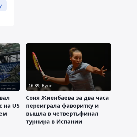
у
16:39, Бүгін
вал
Соня Жиенбаева за два часа
с на US
переиграла фаворитку и
ием
вышла в четвертьфинал
турнира в Испании