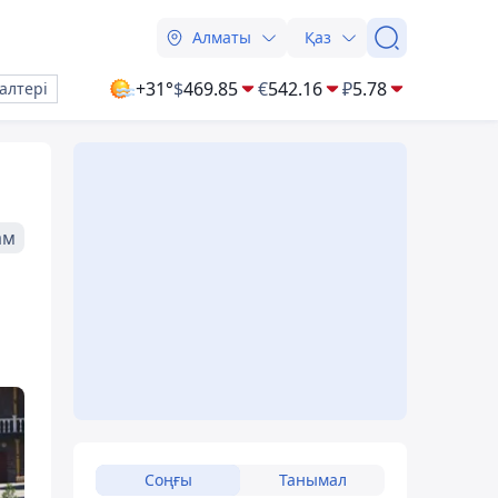
Алматы
Қаз
+31°
$
469.85
€
542.16
₽
5.78
алтері
ам
Соңғы
Танымал