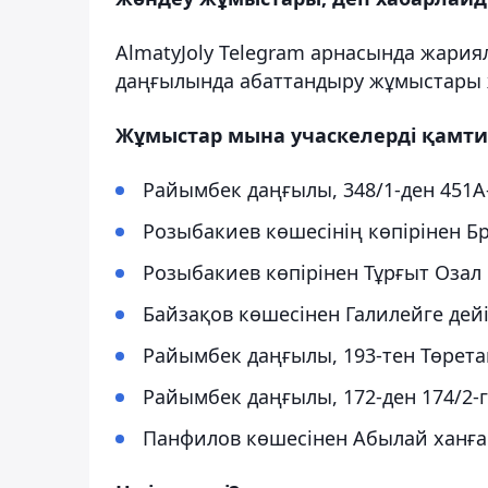
AlmatyJoly Telegram арнасында жария
даңғылында абаттандыру жұмыстары 
Жұмыстар мына учаскелерді қамти
Райымбек даңғылы, 348/1-ден 451А-
Розыбакиев көшесінің көпірінен Бр
Розыбакиев көпірінен Тұрғыт Озал 
Байзақов көшесінен Галилейге дей
Райымбек даңғылы, 193-тен Төретай
Райымбек даңғылы, 172-ден 174/2-ге
Панфилов көшесінен Абылай ханға