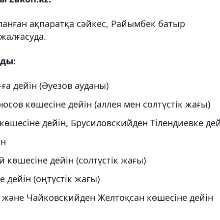
ланған ақпаратқа сәйкес, Райымбек батыр
жалғасуда.
ды:
ға дейін (Әуезов ауданы)
юсов көшесіне дейін (аллея мен солтүстік жағы)
көшесіне дейін, Брусиловскийден Тілендиевке дей
ін
 көшесіне дейін (солтүстік жағы)
 дейін (оңтүстік жағы)
 және Чайковскийден Желтоқсан көшесіне дейін