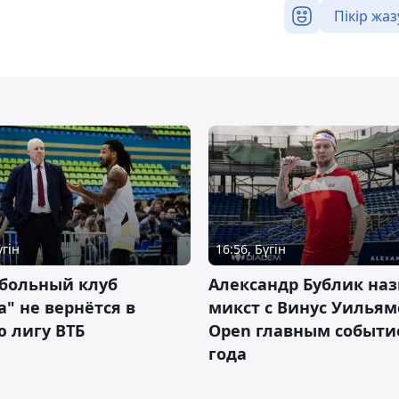
Пікір жаз
үгін
16:56, Бүгін
тбольный клуб
Александр Бублик наз
а" не вернётся в
микст с Винус Уильям
 лигу ВТБ
Open главным событ
года