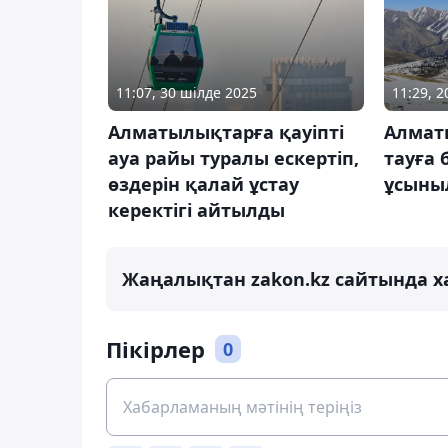
11:07, 30 шілде 2025
11:29, 
Алматылықтарға қауіпті
Алмат
ауа райы туралы ескертіп,
тауға 
өздерін қалай ұстау
ұсыны
керектігі айтылды
Жаңалықтан zakon.kz сайтында х
Пікірлер
0