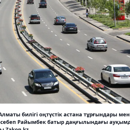
Алматы билігі оңтүстік астана тұрғындары мен
н себеп Райымбек батыр даңғылындағы ауқым
 Zakon.kz.