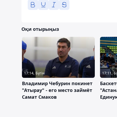
Оқи отырыңыз
17:14, Бүгін
17:11, Б
Владимир Чебурин покинет
Баске
"Атырау" - его место займёт
"Астан
Самат Смаков
Единую