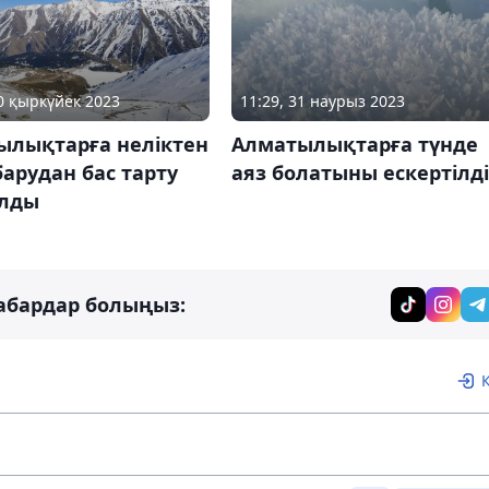
20 қыркүйек 2023
11:29, 31 наурыз 2023
ылықтарға неліктен
Алматылықтарға түнде
барудан бас тарту
аяз болатыны ескертілді
лды
абардар болыңыз: