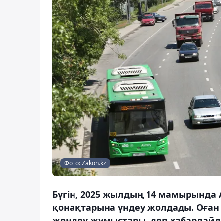
Фото: Zakon.kz
Бүгін, 2025 жылдың 14 мамырында 
қонақтарына үндеу жолдады. Оға
жөндеу жұмыстары, деп хабарлайды