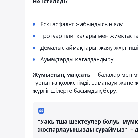
Не істеледі?
Ескі асфальт жабындысын алу
Тротуар плиткалары мен жиектаст
Демалыс аймақтары, жаяу жүргінші
Аумақтарды көгалдандыру
Жұмыстың мақсаты
– балалар мен м
тұрғынға қолжетімді, заманауи және 
жүргіншілерге басымдық беру.
"Уақытша шектеулер болуы мүмк
жоспарлауыңызды сұраймыз", – д