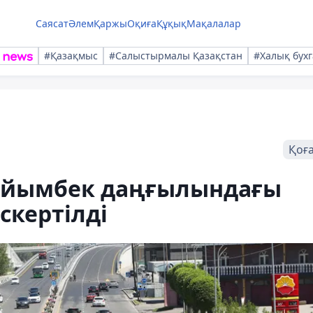
Саясат
Әлем
Қаржы
Оқиға
Құқық
Мақалалар
#Қазақмыс
#Салыстырмалы Қазақстан
#Халық бухг
Қоғ
айымбек даңғылындағы
скертілді