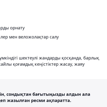
арды орнату
лер мен веложолақтар салу
үмкіндігі шектеулі жандарды қосқанда, барлық
жайлы қоғамдық кеңістіктер жасау, жаяу
ін, сондықтан бағытыңызды алдын ала
еп жазылған ресми ақпаратта.