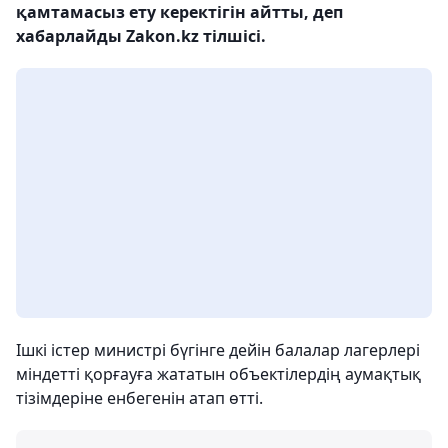
қамтамасыз ету керектігін айтты, деп
хабарлайды Zakon.kz тілшісі.
Ішкі істер министрі бүгінге дейін балалар лагерлері
міндетті қорғауға жататын объектілердің аумақтық
тізімдеріне енбегенін атап өтті.