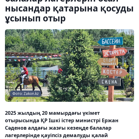
нысандар қатарына қосуды
ұсынып отыр
Фото: Zakon.kz
2025 жылдың 20 мамырдағы үкімет
отырысында ҚР Ішкі істер министрі Ержан
Сәденов алдағы жазғы кезеңде балалар
лагерлерінде қауіпсіз демалуды қалай