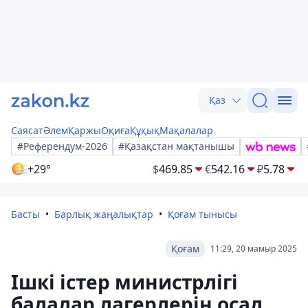
Қаз
Саясат
Әлем
Қаржы
Оқиға
Құқық
Мақалалар
#Референдум-2026
#Қазақстан мақтанышы
+29°
$
469.85
€
542.16
₽
5.78
Басты
Барлық жаңалықтар
Қоғам тынысы
Қоғам
11:29, 20 мамыр 2025
Ішкі істер министрлігі
балалар лагерлерін осал