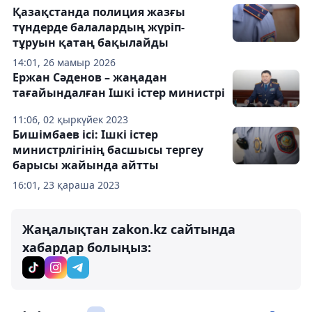
Қазақстанда полиция жазғы
түндерде балалардың жүріп-
тұруын қатаң бақылайды
14:01, 26 мамыр 2026
Ержан Сәденов – жаңадан
тағайындалған Ішкі істер министрі
11:06, 02 қыркүйек 2023
Бишімбаев ісі: Ішкі істер
министрлігінің басшысы тергеу
барысы жайында айтты
16:01, 23 қараша 2023
Жаңалықтан zakon.kz сайтында
хабардар болыңыз: