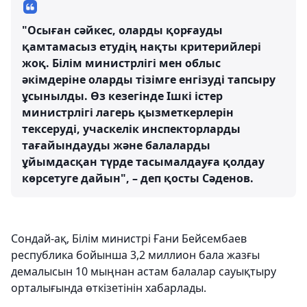
"Осыған сәйкес, оларды қорғауды
қамтамасыз етудің нақты критерийлері
жоқ. Білім министрлігі мен облыс
әкімдеріне оларды тізімге енгізуді тапсыру
ұсынылды. Өз кезегінде Ішкі істер
министрлігі лагерь қызметкерлерін
тексеруді, учаскелік инспекторларды
тағайындауды және балаларды
ұйымдасқан түрде тасымалдауға қолдау
көрсетуге дайын", – деп қосты Сәденов.
Сондай-ақ, Білім министрі Ғани Бейсембаев
республика бойынша 3,2 миллион бала жазғы
демалысын 10 мыңнан астам балалар сауықтыру
орталығында өткізетінін хабарлады.