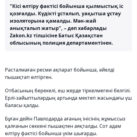
"Кісі өлтіру фактісі бойынша қылмыстық іс
қозғалды. Күдікті ұсталып, уақытша ұстау
изоляторына қамалды. Мән-жай
анықталып жатыр", – деп хабарлады
Zakon.kz тілшісіне Батыс Қазақстан
облысының полиция департаментінен.
Расталмаған ресми ақпарат бойынша, әйелді
пышақтап өлтірген.
Отбасының берекелі, еш жерде тіркелмегені белгілі.
Ерлі-зайыптылардың артында мектеп жасындағы үш
баласы қалды.
Бұған дейін Павлодарда ағаның інісінің жұмыссыз
қалғанын сөккені пышақпен аяқталды. Сот адам
өлтіру фактісі бойынша үкім шығарды.