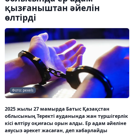
қызғаныштан әйелін
өлтірді
Фото: pexels
2025 жылы 27 мамырда Батыс Қазақстан
облысының Теректі ауданында жан түршігерлік
кісі өлтіру оқиғасы орын алды. Ер адам әйеліне
аяусыз әрекет жасаған, деп хабарлайды