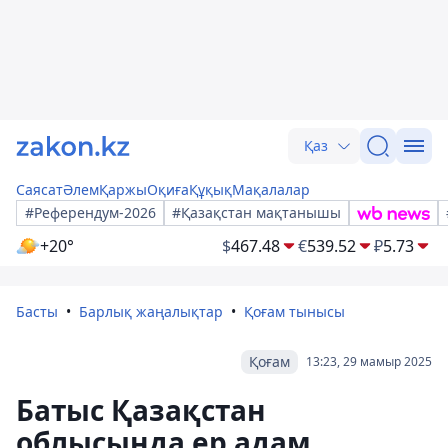
Қаз
Саясат
Әлем
Қаржы
Оқиға
Құқық
Мақалалар
#Референдум-2026
#Қазақстан мақтанышы
+20°
$
467.48
€
539.52
₽
5.73
Басты
Барлық жаңалықтар
Қоғам тынысы
Қоғам
13:23, 29 мамыр 2025
Батыс Қазақстан
облысында ер адам