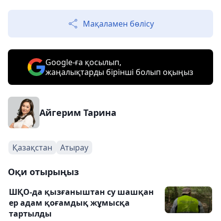
Мақаламен бөлісу
Google-ға қосылып,
жаңалықтарды бірінші болып оқыңыз
Айгерим Тарина
Қазақстан
Атырау
Оқи отырыңыз
ШҚО-да қызғаныштан су шашқан
ер адам қоғамдық жұмысқа
тартылды