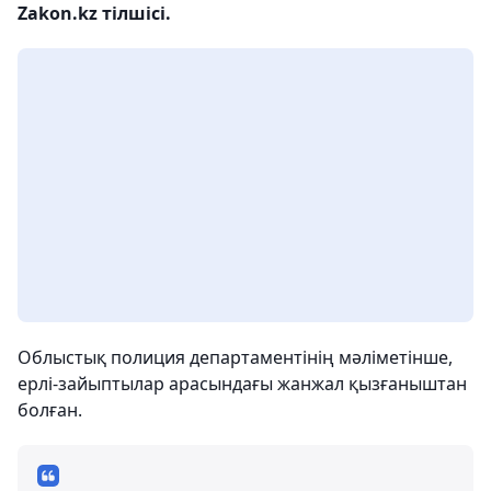
Zakon.kz тілшісі.
Облыстық полиция департаментінің мәліметінше,
ерлі-зайыптылар арасындағы жанжал қызғаныштан
болған.