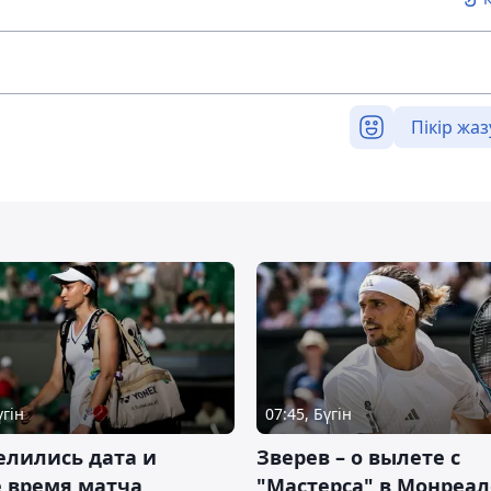
Пікір жаз
үгін
07:45, Бүгін
елились дата и
Зверев – о вылете с
 время матча
"Мастерса" в Монреал