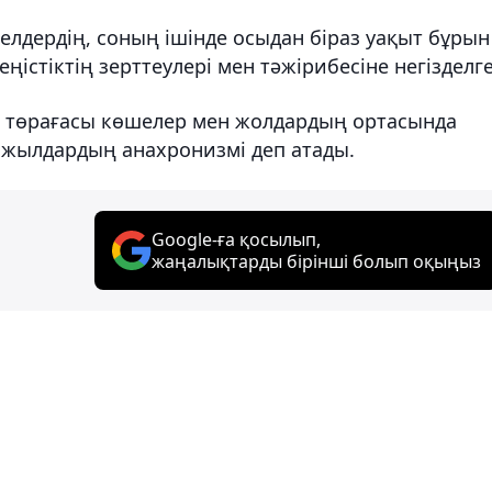
лдердің, соның ішінде осыдан біраз уақыт бұрын
ңістіктің зерттеулері мен тәжірибесіне негізделге
нк төрағасы көшелер мен жолдардың ортасында
 жылдардың анахронизмі деп атады.
Google-ға қосылып,
жаңалықтарды бірінші болып оқыңыз