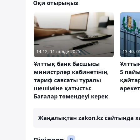
Оқи отырыңыз
14:12, 11 шілде 2025
13:40, 
Ұлттық банк басшысы
Ұлтты
министрлер кабинетінің
5 пайы
тариф саясаты туралы
қайтар
шешіміне қатысты:
әрекет
Бағалар төмендеуі керек
Жаңалықтан zakon.kz сайтында х
Пікірлер
0