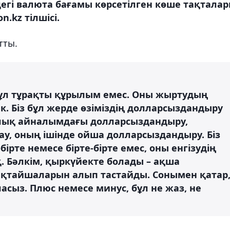
егі валюта бағамы көрсетілген көше тақтала
.kz тілшісі.
тты.
 бұл тұрақты құрылым емес. Оны жыртудың
к. Біз бұл жерде өзіміздің долларсыздандыру
лық айналымдағы долларсыздандыру,
у, оның ішінде ойша долларсыздандыру. Біз
ірте немесе бірте-бірте емес, оны енгізудің
оқ. Бәлкім, қыркүйекте болады – ақша
тақтайшаларын алып тастайды. Сонымен қатар
аласыз. Плюс немесе минус, бұл не жаз, не