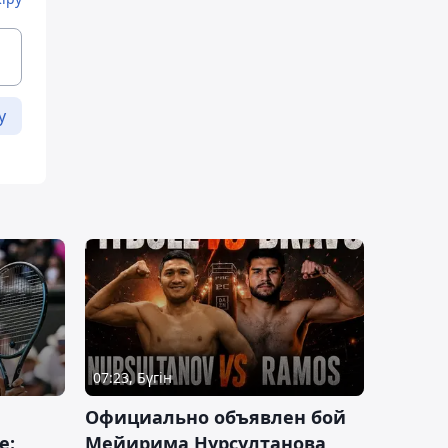
у
07:23, Бүгін
Официально объявлен бой
е:
Мейирима Нурсултанова