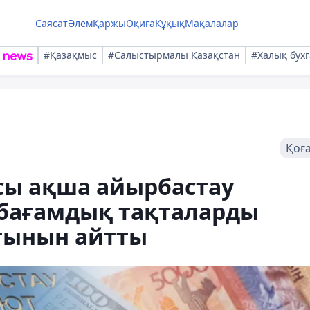
Саясат
Әлем
Қаржы
Оқиға
Құқық
Мақалалар
#Қазақмыс
#Салыстырмалы Қазақстан
#Халық бухг
Қоғ
сы ақша айырбастау
 бағамдық тақталарды
тынын айтты