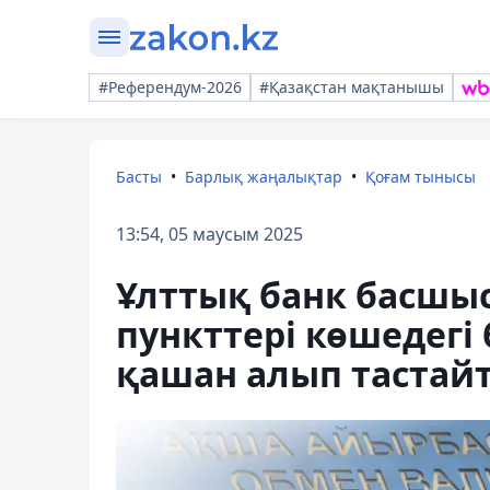
#Референдум-2026
#Қазақстан мақтанышы
Басты
Барлық жаңалықтар
Қоғам тынысы
13:54, 05 маусым 2025
Ұлттық банк басшы
пункттері көшедегі
қашан алып тастай