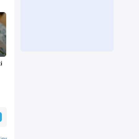
і
Кіру