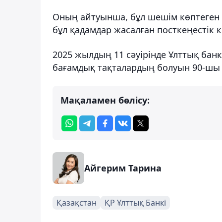
Оның айтуынша, бұл шешім көптеген е
бұл қадамдар жасалған посткеңестік ке
2025 жылдың 11 сәуірінде Ұлттық ба
бағамдық тақталардың болуын 90-шы
Мақаламен бөлісу:
Айгерим Тарина
Қазақстан
ҚР Ұлттық Банкі