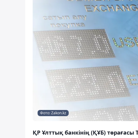
Фото: Zakon.kz
ҚР Ұлттық банкінің (ҚҰБ) төрағас