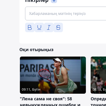
Оқи отырыңыз
09:11, Бүгін
08:18, Б
"Лена сама не своя": 58
Опред
невынужденных ошибок и
точное