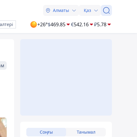
Алматы
Қаз
+26°
$
469.85
€
542.16
₽
5.78
алтері
ам
Соңғы
Танымал