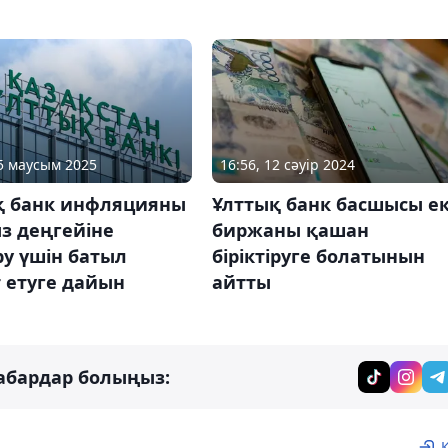
05 маусым 2025
16:56, 12 сәуір 2024
қ банк инфляцияны
Ұлттық банк басшысы ек
з деңгейіне
биржаны қашан
у үшін батыл
біріктіруге болатынын
 етуге дайын
айтты
абардар болыңыз: