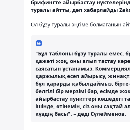
брифингте айырбастау нүктелерінд
туралы айтты, деп хабарлайды Zakon
Ол бұзу туралы әңгіме болмағанын ай
"Бұл таблоны бұзу туралы емес,
қажеті жоқ, оны алып тастау кере
саясатын ұстанамыз. Коммерция
қаржылық есеп айырысу, жинақта
бұл қарарды қабылдаймыз, бірте-б
белгілі бір мерзімі бар, есімде ж
айырбастау пункттері көшедегі 
ішінде, өтінемін, сіз оны сақтай 
күздің басы", – деді Сүлейменов.