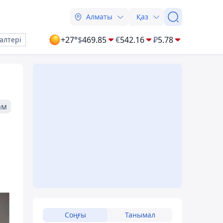
Алматы
Қаз
+27°
$
469.85
€
542.16
₽
5.78
алтері
ам
Соңғы
Танымал