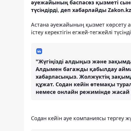
әуежайының баспасөз қызметі сын
түсіндірді, деп хабарлайды Zakon.kz
Астана әуежайының қызмет көрсету а
істеу керектігін егжей-тегжейлі түсінді
"Жүгіңізді алдыңыз және зақымда
Алдымен багажды қабылдау айм
хабарласыңыз. Жолжүктің зақымд
құжат. Содан кейін өтемақы тур
немесе онлайн режимінде жасай ал
Содан кейін әуе компаниясы тергеу жү