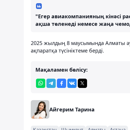
"Егер авиакомпанияның кінәсі раст
ақша төленеді немесе жаңа чемодан
2025 жылдың 8 маусымында Алматы ә
ақпаратқа түсініктеме берді.
Мақаламен бөлісу:
Айгерим Тарина
Қазақстан
Шымкент
Алматы
Астана