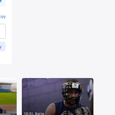
Кіру
у
10:31, Бүгін