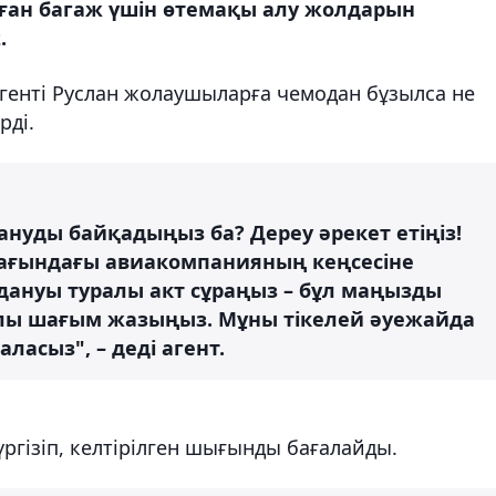
ған багаж үшін өтемақы алу жолдарын
.
генті Руслан жолаушыларға чемодан бұзылса не
рді.
нуды байқадыңыз ба? Дереу әрекет етіңіз!
ағындағы авиакомпанияның кеңсесіне
ануы туралы акт сұраңыз – бұл маңызды
алы шағым жазыңыз. Мұны тікелей әуежайда
асыз", – деді агент.
ргізіп, келтірілген шығынды бағалайды.