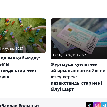
04 маусым 2025
17:00, 13 ақпан 2025
ақшаға қабылдау:
жылы
Жүргізуші куәлігінен
стандықтар нені
айырылғаннан кейін не
керек
істеу керек:
қазақстандықтар нені
білуі шарт
абардар болыңыз: