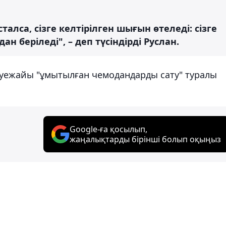
алса, сізге келтірілген шығын өтеледі: сізге
 беріледі", – деп түсіндірді Руслан.
уежайы "ұмытылған чемодандарды сату" туралы
Google-ға қосылып,
жаңалықтарды бірінші болып оқыңыз