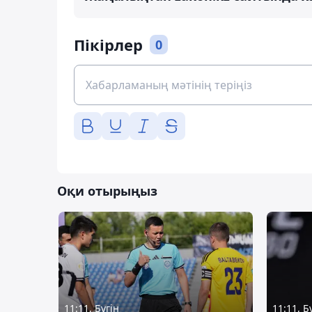
Пікірлер
0
Оқи отырыңыз
11:11, Бүгін
11:11, Б