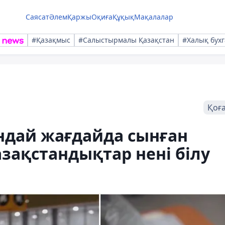
Саясат
Әлем
Қаржы
Оқиға
Құқық
Мақалалар
#Қазақмыс
#Салыстырмалы Қазақстан
#Халық бухг
Қоғ
ндай жағдайда сынған
азақстандықтар нені білу