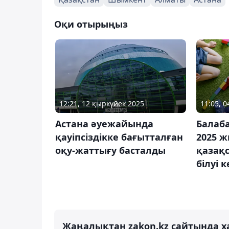
Оқи отырыңыз
12:21, 12 қыркүйек 2025
11:05, 
Астана әуежайында
Балаб
қауіпсіздікке бағытталған
2025 
оқу-жаттығу басталды
қазақ
білуі 
Жаңалықтан zakon.kz сайтында х