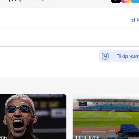
Пікір жаз
үгін
10:43, Бүгін