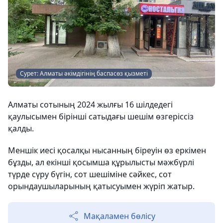
Сурет: Алматы әкімдігінің баспасөз қызметі
Алматы сотының 2024 жылғы 16 шілдедегі
қаулысымен бірінші сатыдағы шешім өзгеріссіз
қалды.
Меншік иесі қосалқы нысанның біреуін өз еркімен
бұзды, ал екінші қосымша құрылысты мәжбүрлі
түрде сүру бүгін, сот шешіміне сәйкес, сот
орындаушыларының қатысуымен жүріп жатыр.
Мақаламен бөлісу