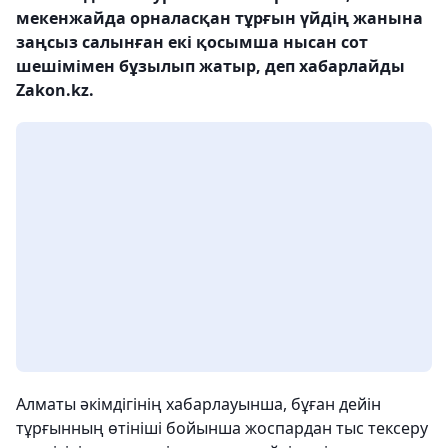
мекенжайда орналасқан тұрғын үйдің жанына
заңсыз салынған екі қосымша нысан сот
шешімімен бұзылып жатыр, деп хабарлайды
Zakon.kz.
Алматы әкімдігінің хабарлауынша, бұған дейін
тұрғынның өтініші бойынша жоспардан тыс тексеру