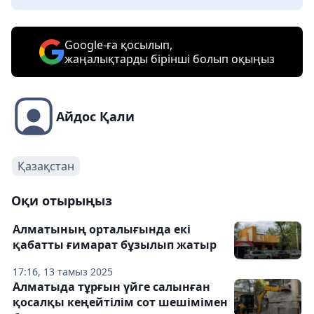
Google-ға қосылып,
жаңалықтарды бірінші болып оқыңыз
Айдос Қали
Қазақстан
Оқи отырыңыз
Алматының орталығында екі
қабатты ғимарат бұзылып жатыр
17:16, 13 тамыз 2025
Алматыда тұрғын үйге салынған
қосалқы кеңейтілім сот шешімімен