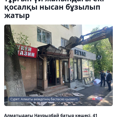
қосалқы нысан бұзылып
жатыр
Сурет: Алматы әкімдігінің баспасөз қызметі
Алматыдағы Наурызбай батыр көшесі, 41