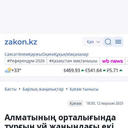
Қаз
Саясат
Әлем
Қаржы
Оқиға
Құқық
Мақалалар
#Референдум-2026
#Қазақстан мақтанышы
+33°
$
469.93
€
541.64
₽
5.71
Басты
Барлық жаңалықтар
Қоғам тынысы
Қоғам
18:50, 12 маусым 2025
Алматының орталығында
тұрғын үй жанындағы екі