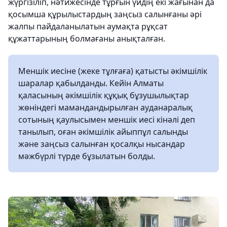
жүргізіліп, нәтижесінде тұрғын үйдің екі жағынан да
қосымша құрылыстардың заңсыз салынғаны әрі
жалпы пайдаланылатын аумақта рұқсат
құжаттарының болмағаны анықталған.
Меншік иесіне (жеке тұлғаға) қатысты әкімшілік
шаралар қабылданды. Кейін Алматы
қаласының әкімшілік құқық бұзушылықтар
жөніндегі мамандандырылған ауданаралық
сотының қаулысымен меншік иесі кінәлі деп
танылып, оған әкімшілік айыппұл салынды
және заңсыз салынған қосалқы нысандар
мәжбүрлі түрде бұзылатын болды.