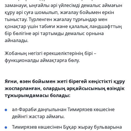
заманауи, ыңғайлы әрі үйлесімді демалыс аймағын
құру әрі суға шомылып, жағалау бойымен еркін
тыныстау. Түрленген жағалау тұрғындар мен
қонақтар үшін табиғи және қалалық ландшафттың
бір бөлігіне әрі тартымды демалыс орнына
айналады.
Жобаның негізгі ерекшеліктерінің бірі –
функционалды аймақтарға бөлу.
Яғни, өзен бойымен жеті бірегей кеңістікті құру
жоспарланған, олардың әрқайсысының өзіндік
тұжырымдамасы болады:
әл-Фараби даңғылынан Тимирязев көшесіне
дейінгі жастар аймағы.
Тимирязев көшесінен Бұқар жырау бульварына