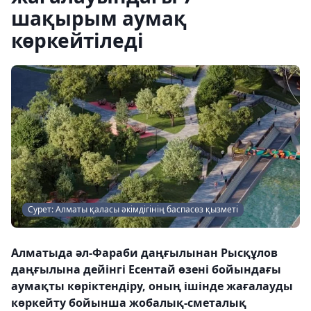
шақырым аумақ
көркейтіледі
Сурет: Алматы қаласы әкімдігінің баспасөз қызметі
Алматыда әл-Фараби даңғылынан Рысқұлов
даңғылына дейінгі Есентай өзені бойындағы
аумақты көріктендіру, оның ішінде жағалауды
көркейту бойынша жобалық-сметалық