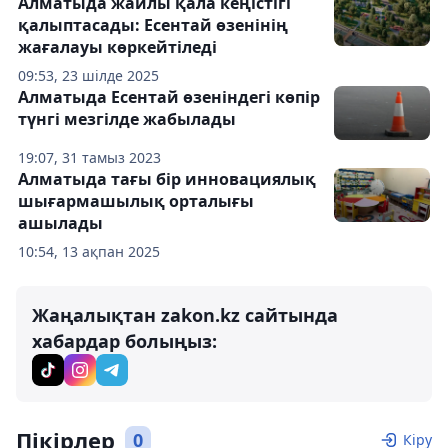
Алматыда жайлы қала кеңістігі
қалыптасады: Есентай өзенінің
жағалауы көркейтіледі
09:53, 23 шілде 2025
Алматыда Есентай өзеніндегі көпір
түнгі мезгілде жабылады
19:07, 31 тамыз 2023
Алматыда тағы бір инновациялық
шығармашылық орталығы
ашылады
10:54, 13 ақпан 2025
Жаңалықтан zakon.kz сайтында
хабардар болыңыз:
Пікірлер
0
Кіру