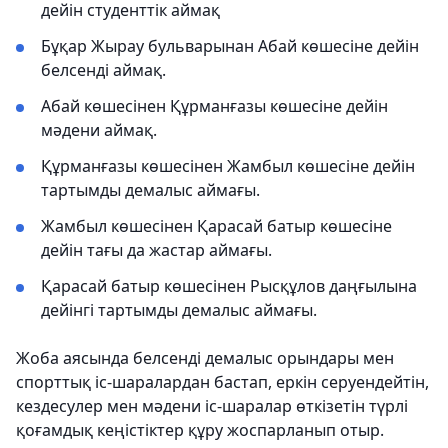
дейін студенттік аймақ
Бұқар Жырау бульварынан Абай көшесіне дейін
белсенді аймақ.
Абай көшесінен Құрманғазы көшесіне дейін
мәдени аймақ.
Құрманғазы көшесінен Жамбыл көшесіне дейін
тартымды демалыс аймағы.
Жамбыл көшесінен Қарасай батыр көшесіне
дейін тағы да жастар аймағы.
Қарасай батыр көшесінен Рысқұлов даңғылына
дейінгі тартымды демалыс аймағы.
Жоба аясында белсенді демалыс орындары мен
спорттық іс-шаралардан бастап, еркін серуендейтін,
кездесулер мен мәдени іс-шаралар өткізетін түрлі
қоғамдық кеңістіктер құру жоспарланып отыр.