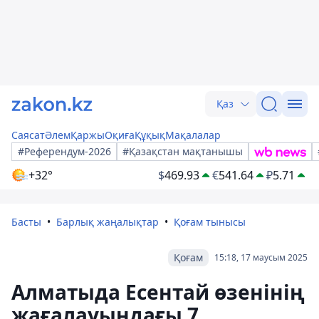
Қаз
Саясат
Әлем
Қаржы
Оқиға
Құқық
Мақалалар
#Референдум-2026
#Қазақстан мақтанышы
+32°
$
469.93
€
541.64
₽
5.71
Басты
Барлық жаңалықтар
Қоғам тынысы
Қоғам
15:18, 17 маусым 2025
Алматыда Есентай өзенінің
жағалауындағы 7