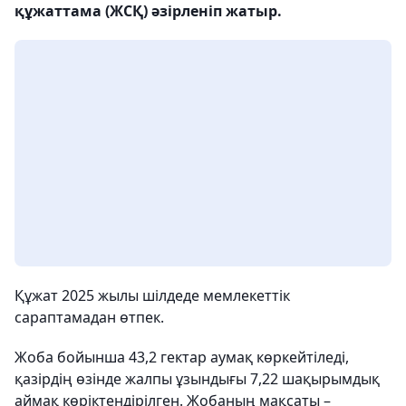
құжаттама (ЖСҚ) әзірленіп жатыр.
Құжат 2025 жылы шілдеде мемлекеттік
сараптамадан өтпек.
Жоба бойынша 43,2 гектар аумақ көркейтіледі,
қазірдің өзінде жалпы ұзындығы 7,22 шақырымдық
аймақ көріктендірілген. Жобаның мақсаты –