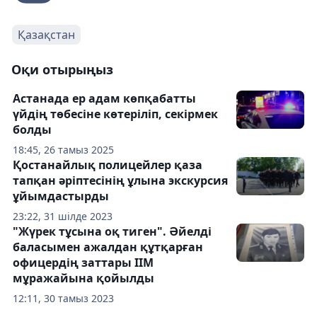
Қазақстан
Оқи отырыңыз
Астанада ер адам көпқабатты
үйдің төбесіне көтеріліп, секірмек
болды
18:45, 26 тамыз 2025
Қостанайлық полицейлер қаза
тапқан әріптесінің ұлына экскурсия
ұйымдастырды
23:22, 31 шілде 2023
"Жүрек тұсына оқ тиген". Әйелді
баласымен ажалдан құтқарған
офицердің заттары ІІМ
мұражайына қойылды
12:11, 30 тамыз 2023