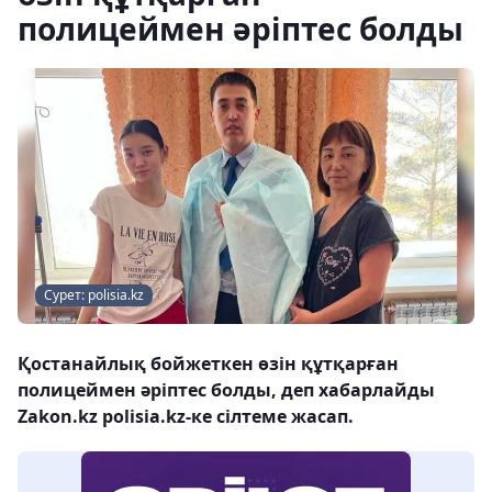
полицеймен әріптес болды
Сурет: polisia.kz
Қостанайлық бойжеткен өзін құтқарған
полицеймен әріптес болды, деп хабарлайды
Zakon.kz polisia.kz-ке сілтеме жасап.