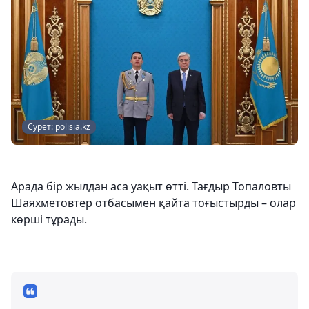
Сурет: polisia.kz
Арада бір жылдан аса уақыт өтті. Тағдыр Топаловты
Шаяхметовтер отбасымен қайта тоғыстырды – олар
көрші тұрады.