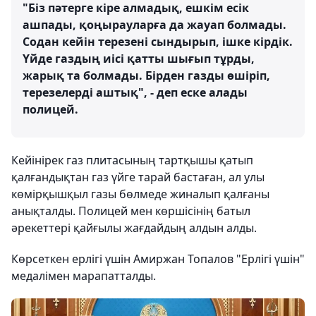
"Біз пәтерге кіре алмадық, ешкім есік
ашпады, қоңырауларға да жауап болмады.
Содан кейін терезені сындырып, ішке кірдік.
Үйде газдың иісі қатты шығып тұрды,
жарық та болмады. Бірден газды өшіріп,
терезелерді аштық", - деп еске алады
полицей.
Кейінірек газ плитасының тартқышы қатып
қалғандықтан газ үйге тарай бастаған, ал улы
көмірқышқыл газы бөлмеде жиналып қалғаны
анықталды. Полицей мен көршісінің батыл
әрекеттері қайғылы жағдайдың алдын алды.
Көрсеткен ерлігі үшін Амиржан Топалов "Ерлігі үшін"
медалімен марапатталды.