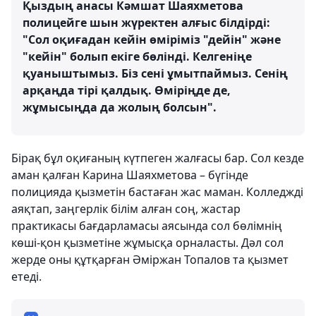
Қыздың анасы Кәмшат Шаяхметова
полицейге шын жүректен алғыс білдірді:
"Сол оқиғадан кейін өміріміз "дейін" және
"кейін" болып екіге бөлінді. Келгеніңе
қуаныштымыз. Біз сені ұмытпаймыз. Сенің
арқаңда тірі қалдық. Өміріңде де,
жұмысыңда да жолың болсын".
Бірақ бұл оқиғаның күтпеген жалғасы бар. Сол кезде
аман қалған Карина Шаяхметова – бүгінде
полицияда қызметін бастаған жас маман. Колледжді
аяқтап, заңгерлік білім алған соң, жастар
практикасы бағдарламасы аясында сол бөлімнің
көші-қон қызметіне жұмысқа орналасты. Дәл сол
жерде оны құтқарған Әміржан Топалов та қызмет
етеді.