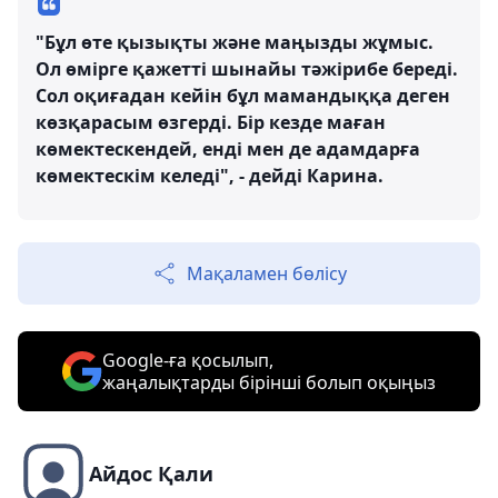
"Бұл өте қызықты және маңызды жұмыс.
Ол өмірге қажетті шынайы тәжірибе береді.
Сол оқиғадан кейін бұл мамандыққа деген
көзқарасым өзгерді. Бір кезде маған
көмектескендей, енді мен де адамдарға
көмектескім келеді", - дейді Карина.
Мақаламен бөлісу
Google-ға қосылып,
жаңалықтарды бірінші болып оқыңыз
Айдос Қали