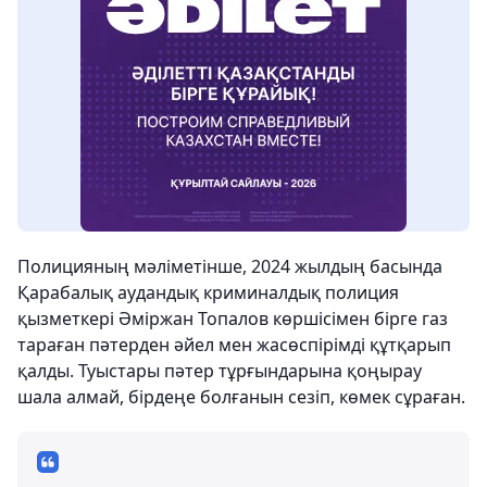
Полицияның мәліметінше, 2024 жылдың басында
Қарабалық аудандық криминалдық полиция
қызметкері Әміржан Топалов көршісімен бірге газ
тараған пәтерден әйел мен жасөспірімді құтқарып
қалды. Туыстары пәтер тұрғындарына қоңырау
шала алмай, бірдеңе болғанын сезіп, көмек сұраған.