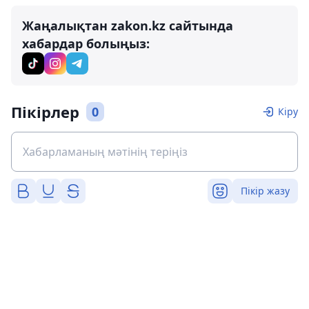
Жаңалықтан zakon.kz сайтында
хабардар болыңыз:
Пікірлер
0
Кіру
Пікір жазу