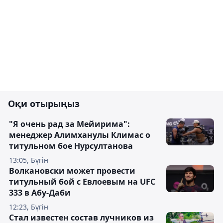
Оқи отырыңыз
"Я очень рад за Мейирима":
менеджер Алимханулы Климас о
титульном бое Нурсултанова
13:05, Бүгін
Волкановски может провести
титульный бой с Евлоевым на UFC
333 в Абу-Даби
12:23, Бүгін
Стал известен состав лучников из