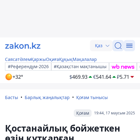
Қаз
Саясат
Әлем
Қаржы
Оқиға
Құқық
Мақалалар
#Референдум-2026
#Қазақстан мақтанышы
+32°
$
469.93
€
541.64
₽
5.71
Басты
Барлық жаңалықтар
Қоғам тынысы
Қоғам
19:44, 17 маусым 2025
Қостанайлық бойжеткен
өзін құтқарған