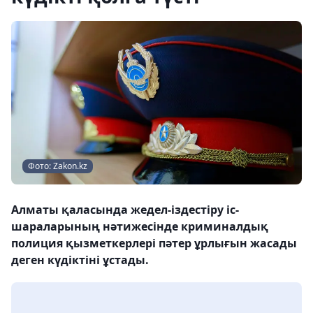
Фото: Zakon.kz
Алматы қаласында жедел-іздестіру іс-
шараларының нәтижесінде криминалдық
полиция қызметкерлері пәтер ұрлығын жасады
деген күдіктіні ұстады.