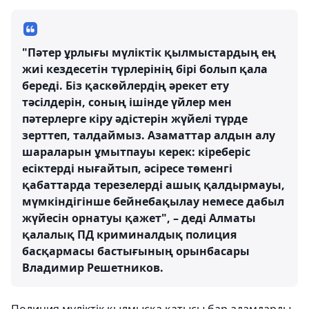
"Пәтер ұрлығы мүліктік қылмыстардың ең
жиі кездесетін түрлерінің бірі болып қала
береді. Біз қаскөйлердің әрекет ету
тәсілдерін, соның ішінде үйлер мен
пәтерлерге кіру әдістерін жүйелі түрде
зерттеп, талдаймыз. Азаматтар алдын алу
шараларын ұмытпауы керек: кіреберіс
есіктерді нығайтып, әсіресе төменгі
қабаттарда терезелерді ашық қалдырмауы,
мүмкіндігінше бейнебақылау немесе дабыл
жүйесін орнатуы қажет", – деді Алматы
қалалық ПД криминалдық полиция
басқармасы бастығының орынбасары
Владимир Решетников.