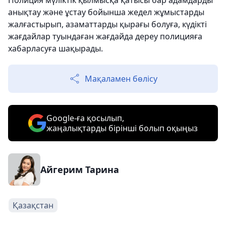
Полиция мүліктік қылмысқа қатысы бар адамдарды
анықтау және ұстау бойынша жедел жұмыстарды
жалғастырып, азаматтарды қырағы болуға, күдікті
жағдайлар туындаған жағдайда дереу полицияға
хабарласуға шақырады.
Мақаламен бөлісу
Google-ға қосылып,
жаңалықтарды бірінші болып оқыңыз
Айгерим Тарина
Қазақстан