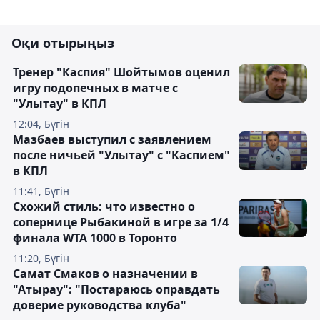
Оқи отырыңыз
Тренер "Каспия" Шойтымов оценил
игру подопечных в матче с
"Улытау" в КПЛ
12:04, Бүгін
Мазбаев выступил с заявлением
после ничьей "Улытау" с "Каспием"
в КПЛ
11:41, Бүгін
Схожий стиль: что известно о
сопернице Рыбакиной в игре за 1/4
финала WTA 1000 в Торонто
11:20, Бүгін
Самат Смаков о назначении в
"Атырау": "Постараюсь оправдать
доверие руководства клуба"