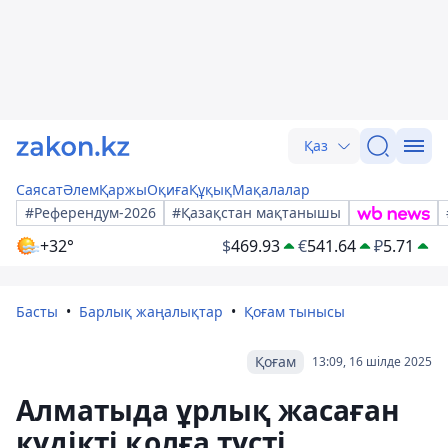
Қаз
Саясат
Әлем
Қаржы
Оқиға
Құқық
Мақалалар
#Референдум-2026
#Қазақстан мақтанышы
+32°
$
469.93
€
541.64
₽
5.71
Басты
Барлық жаңалықтар
Қоғам тынысы
Қоғам
13:09, 16 шілде 2025
Алматыда ұрлық жасаған
күдікті қолға түсті