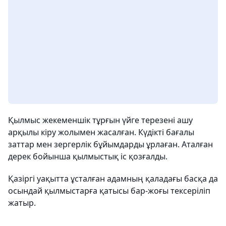
Қылмыс жекеменшік тұрғын үйге терезені ашу
арқылы кіру жолымен жасалған. Күдікті бағалы
заттар мен зергерлік бұйымдарды ұрлаған. Аталған
дерек бойынша қылмыстық іс қозғалды.
Қазіргі уақытта ұсталған адамның қаладағы басқа да
осындай қылмыстарға қатысы бар-жоғы тексеріліп
жатыр.