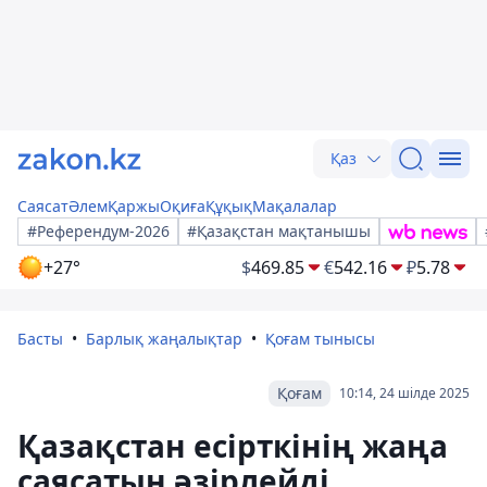
Қаз
Саясат
Әлем
Қаржы
Оқиға
Құқық
Мақалалар
#Референдум-2026
#Қазақстан мақтанышы
+27°
$
469.85
€
542.16
₽
5.78
Басты
Барлық жаңалықтар
Қоғам тынысы
Қоғам
10:14, 24 шілде 2025
Қазақстан есірткінің жаңа
саясатын әзірлейді