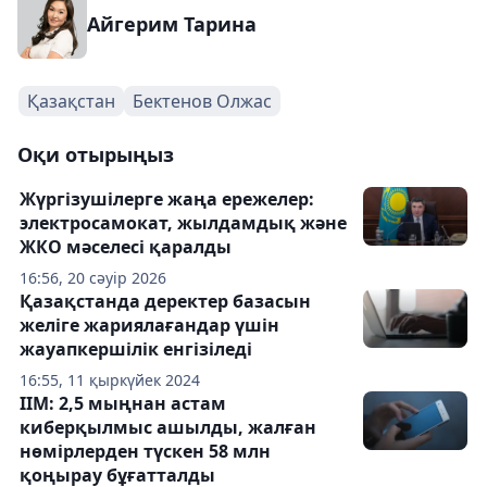
Айгерим Тарина
Қазақстан
Бектенов Олжас
Оқи отырыңыз
Жүргізушілерге жаңа ережелер:
электросамокат, жылдамдық және
ЖКО мәселесі қаралды
16:56, 20 сәуір 2026
Қазақстанда деректер базасын
желіге жариялағандар үшін
жауапкершілік енгізіледі
16:55, 11 қыркүйек 2024
ІІМ: 2,5 мыңнан астам
киберқылмыс ашылды, жалған
нөмірлерден түскен 58 млн
қоңырау бұғатталды