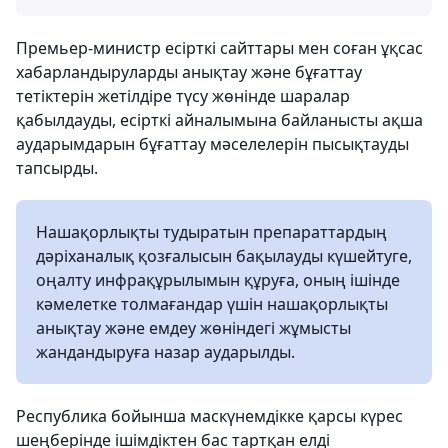
Премьер-министр есірткі сайттары мен соған ұқсас
хабарландыруларды анықтау және бұғаттау
тетіктерін жетілдіре түсу жөнінде шаралар
қабылдауды, есірткі айналымына байланысты ақша
аударымдарын бұғаттау мәселелерін пысықтауды
тапсырды.
Нашақорлықты тудыратын препараттардың
дәріханалық қозғалысын бақылауды күшейтуге,
оңалту инфрақұрылымын құруға, оның ішінде
кәмелетке толмағандар үшін нашақорлықты
анықтау және емдеу жөніндегі жұмысты
жандандыруға назар аударылды.
Республика бойынша маскүнемдікке қарсы күрес
шеңберінде ішімдіктен бас тартқан елді