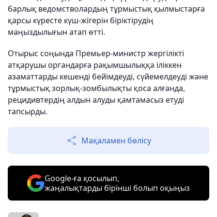
барлық ведомстволардың тұрмыстық қылмыстарға
қарсы күресте күш-жігерін біріктірудің
маңыздылығын атап өтті.
Отырыс соңында Премьер-министр жергілікті
атқарушы органдарға рақымшылыққа іліккен
азаматтарды кешенді бейімдеуді, сүйемелдеуді және
тұрмыстық зорлық-зомбылықты қоса алғанда,
рецидивтердің алдын алуды қамтамасыз етуді
тапсырды.
Мақаламен бөлісу
Google-ға қосылып,
жаңалықтарды бірінші болып оқыңыз