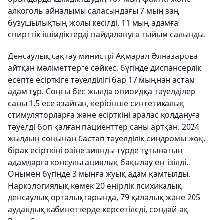
алкоголь айналымы саласындағы 7 мың заң
бұзушылықтың жолы кесілді. 11 мың адамға
спирттік ішімдіктерді пайдалануға тыйым салынды.
Денсаулық сақтау министрі Ақмарал Әлназарова
айтқан мәліметтерге сәйкес, бүгінде диспансерлік
есепте есірткіге тәуелділігі бар 17 мыңнан астам
адам тұр. Соңғы бес жылда опиоидқа тәуелділер
саны 1,5 есе азайған, керісінше синтетикалық
стимуляторларға және есірткіні аралас қолдануға
тәуелді боп қалған пациенттер саны артқан. 2024
жылдың соңынан бастап тәуелділік синдромы жоқ,
бірақ есірткіні өзіне зиянды түрде тұтынатын
адамдарға консультациялық бақылау енгізілді.
Онымен бүгінде 3 мыңға жуық адам қамтылды.
Наркологиялық көмек 20 өңірлік психикалық
денсаулық орталықтарында, 79 қалалық және 205
аудандық кабинеттерде көрсетіледі, сондай-ақ