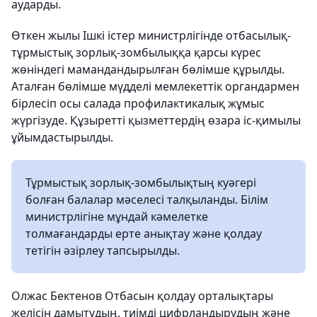
аударды.
Өткен жылы Ішкі істер министрлігінде отбасылық-
тұрмыстық зорлық-зомбылыққа қарсы күрес
жөніндегі мамандандырылған бөлімше құрылды.
Аталған бөлімше мүдделі мемлекеттік органдармен
бірлесіп осы салада профилактикалық жұмыс
жүргізуде. Құзыретті қызметтердің өзара іс-қимылы
ұйымдастырылды.
Тұрмыстық зорлық-зомбылықтың куәгері
болған балалар мәселесі талқыланды. Білім
министрлігіне мұндай кәмелетке
толмағандарды ерте анықтау және қолдау
тетігін әзірлеу тапсырылды.
Олжас Бектенов Отбасын қолдау орталықтары
желісін дамытудың, тиімді цифрландырудың және