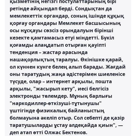
қызметінің негізгі постулаттарының бірі
ретінде айқындап берді. Сондықтан да
мемлекеттік органдар, соның ішінде құқық
қорғау органдары Мемлекет басшысының
осы нұсқауы сөзсіз орындалуын бірінші
кезекте қамтамасыз етуі міндетті. Бүкіл
қоғамды алаңдатып отырған қауіпті
тенденция – жастар арасында
нашақорлықтың таралуы. Өкінішке қарай,
ол күннен күнге белең алып барады. Жағдай
оны таратудың жаңа әдістерімен шиеленісе
түсуде, олар – интернет арқылы, пошта
арқылы, "жасырып кету", иесі белгісіз
электронды төлемдер. Мұның барлығы
"наркодиллер-өткізуші-тұтынушы"
үштігінде физикалық байланыстың
болмауына әкеліп отыр. Сол себепті де қазір
таратушыларды ұстау әлдеқайда қиын", —
деп атап өтті Олжас Бектенов.