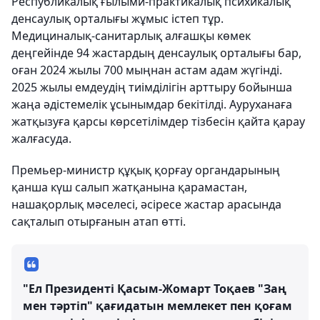
Республикалық ғылыми-практикалық психикалық
денсаулық орталығы жұмыс істеп тұр.
Медициналық-санитарлық алғашқы көмек
деңгейінде 94 жастардың денсаулық орталығы бар,
оған 2024 жылы 700 мыңнан астам адам жүгінді.
2025 жылы емдеудің тиімділігін арттыру бойынша
жаңа әдістемелік ұсынымдар бекітілді. Ауруханаға
жатқызуға қарсы көрсетілімдер тізбесін қайта қарау
жалғасуда.
Премьер-министр құқық қорғау органдарының
қанша күш салып жатқанына қарамастан,
нашақорлық мәселесі, әсіресе жастар арасында
сақталып отырғанын атап өтті.
"Ел Президенті Қасым-Жомарт Тоқаев "Заң
мен тәртіп" қағидатын мемлекет пен қоғам