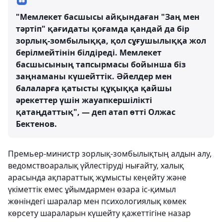
"Мемлекет басшысы айқындаған "Заң мен
тәртіп" қағидаты қоғамда қандай да бір
зорлық-зомбылыққа, қол сұғушылыққа жол
берілмейтінін білдіреді. Мемлекет
басшысының тапсырмасы бойынша біз
заңнаманы күшейттік. Әйелдер мен
балаларға қатысты құқыққа қайшы
әрекеттер үшін жауапкершілікті
қатаңдаттық", — деп атап өтті Олжас
Бектенов.
Премьер-министр зорлық-зомбылықтың алдын алу,
ведомствоаралық үйлестіруді нығайту, халық
арасында ақпараттық жұмысты кеңейту және
үкіметтік емес ұйымдармен өзара іс-қимыл
жөніндегі шаралар мен психологиялық көмек
көрсету шараларын күшейту қажеттігіне назар