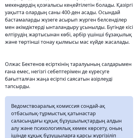
мекендердің қозғалысы кеңейтілетін болады. Қазіргі
уақытта олардың саны 400-ден асады. Осындай
бастамаларды жүзеге асырып жүрген белсенділер
мен әкімдіктерді ынталандыру ұсынылды. Бүгінде кісі
өлтірудің жартысынан көбі, әрбір үшінші бұзақылық
және төртінші тонау қылмысы мас күйде жасалады.
Олжас Бектенов есірткінің таралуының салдарымен
ғана емес, негізгі себептерімен де күресуге
бағытталған жаңа есірткі саясатын әзірлеуді
тапсырды.
Ведомствоаралық комиссия сондай-ақ
отбасылық-тұрмыстық қатынастар
саласындағы құқық бұзушылықтардың алдын
алу және психологиялық көмек көрсету, оның
ішінде құқық бұзушыларға қарсы жүргізіліп