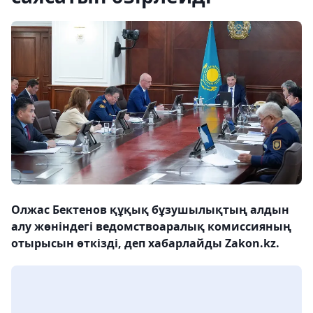
Олжас Бектенов құқық бұзушылықтың алдын
алу жөніндегі ведомствоаралық комиссияның
отырысын өткізді, деп хабарлайды Zakon.kz.