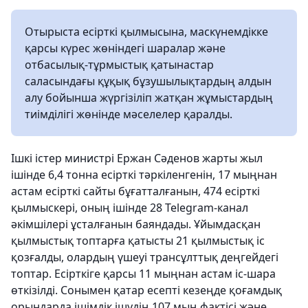
Отырыста есірткі қылмысына, маскүнемдікке
қарсы күрес жөніндегі шаралар және
отбасылық-тұрмыстық қатынастар
саласындағы құқық бұзушылықтардың алдын
алу бойынша жүргізіліп жатқан жұмыстардың
тиімділігі жөнінде мәселелер қаралды.
Ішкі істер министрі Ержан Сәденов жарты жыл
ішінде 6,4 тонна есірткі тәркіленгенін, 17 мыңнан
астам есірткі сайты бұғатталғанын, 474 есірткі
қылмыскері, оның ішінде 28 Telegram-канал
әкімшілері ұсталғанын баяндады. Ұйымдасқан
қылмыстық топтарға қатысты 21 қылмыстық іс
қозғалды, олардың үшеуі трансұлттық деңгейдегі
топтар. Есірткіге қарсы 11 мыңнан астам іс-шара
өткізілді. Сонымен қатар есепті кезеңде қоғамдық
орындарда ішімдік ішудің 107 мың фактісі және