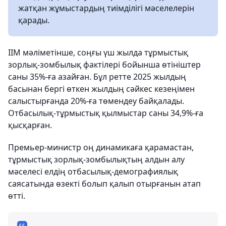
жатқан жұмыстардың тиімділігі мәселелерін
қарады.
ІІМ мәліметінше, соңғы үш жылда тұрмыстық
зорлық-зомбылық фактілері бойынша өтініштер
саны 35%-ға азайған. Бұл ретте 2025 жылдың
басынан бергі өткен жылдың сәйкес кезеңімен
салыстырғанда 20%-ға төмендеу байқалады.
Отбасылық-тұрмыстық қылмыстар саны 34,9%-ға
қысқарған.
Премьер-министр оң динамикаға қарамастан,
тұрмыстық зорлық-зомбылықтың алдын алу
мәселесі елдің отбасылық-демографиялық
саясатында өзекті болып қалып отырғанын атап
өтті.