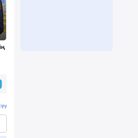
ің
Кіру