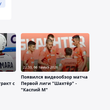
у
22:33, 06 тамыз 2026
Появился видеообзор матча
ракт с
Первой лиги "Шахтёр" -
"Каспий М"