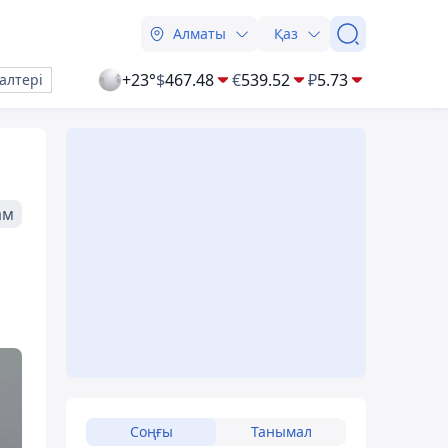
Алматы
Қаз
+23°
$
467.48
€
539.52
₽
5.73
алтері
ам
Соңғы
Танымал