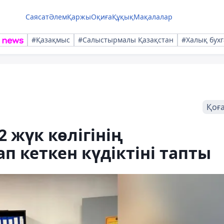
Саясат
Әлем
Қаржы
Оқиға
Құқық
Мақалалар
#Қазақмыс
#Салыстырмалы Қазақстан
#Халық бухг
Қоғ
 жүк көлігінің
п кеткен күдіктіні тапты