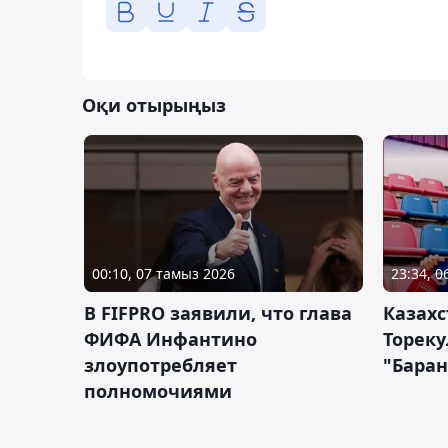
Оқи отырыңыз
00:10, 07 тамыз 2026
23:34, 
В FIFPRO заявили, что глава
Казах
ФИФА Инфантино
Тореку
злоупотребляет
"Бара
полномочиями