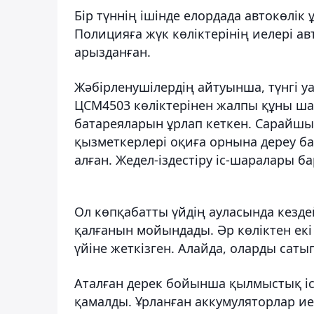
Бір түннің ішінде елордада автокөлік
Полицияға жүк көліктерінің иелері а
арызданған.
Жәбірленушілердің айтуынша, түнгі у
ЦСМ4503 көліктерінен жалпы құны ша
батареяларын ұрлап кеткен. Сарайш
қызметкерлері оқиға орнына дереу ба
алған. Жедел-іздестіру іс-шаралары б
Ол көпқабатты үйдің ауласында кезде
қалғанын мойындады. Әр көліктен екі
үйіне жеткізген. Алайда, оларды саты
Аталған дерек бойынша қылмыстық іс 
қамалды. Ұрланған аккумуляторлар и