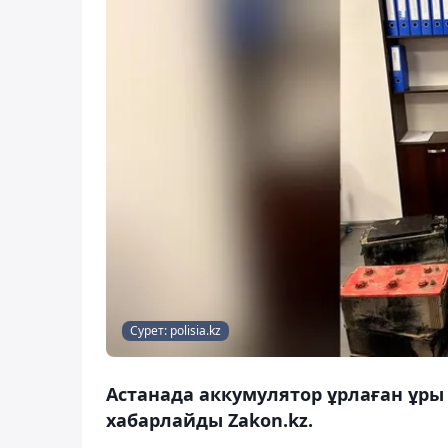
Сурет: polisia.kz
Астанада аккумулятор ұрлаған ұры
хабарлайды Zakon.kz.