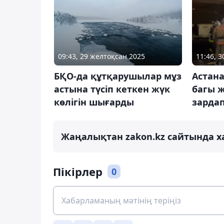
09:43, 29 желтоқсан 2025
11:46, 
БҚО-да құтқарушылар мұз
Астана
астына түсіп кеткен жүк
багы 
көлігін шығарды
зардап
Жаңалықтан zakon.kz сайтында х
Пікірлер
0