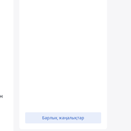
п
н
Барлық жаңалықтар