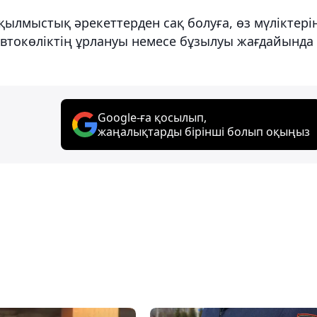
қылмыстық әрекеттерден сақ болуға, өз мүліктері
Автокөліктің ұрлануы немесе бұзылуы жағдайында
Google-ға қосылып,
жаңалықтарды бірінші болып оқыңыз