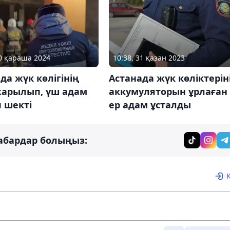
30 қараша 2024
10:38, 31 қазан 2023
да жүк көлігінің
Астанада жүк көліктерін
жарылып, үш адам
аккумуляторын ұрлаған
 шекті
ер адам ұсталды
абардар болыңыз: