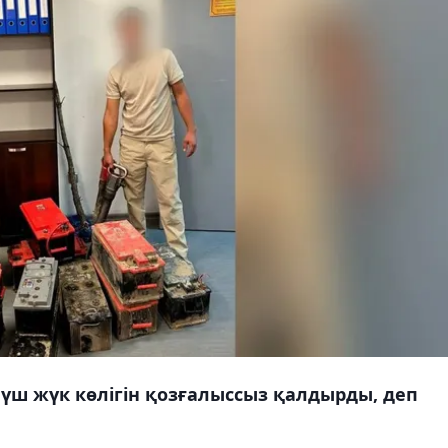
 үш жүк көлігін қозғалыссыз қалдырды, деп