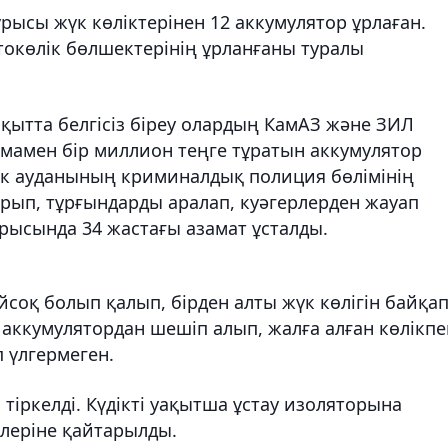
 ұрысы жүк көліктерінен 12 аккумулятор ұрлаған.
втокөлік бөлшектерінің ұрланғаны туралы
ақытта белгісіз біреу олардың КамАЗ және ЗИЛ
мамен бір миллион теңге тұратын аккумулятор
ык ауданының криминалдық полиция бөлімінің
рып, тұрғындарды аралап, куәгерлерден жауап
арысында 34 жастағы азамат ұсталды.
йсоқ болып қалып, бірден алты жүк көлігін байқа
 аккумулятордан шешіп алып, жалға алған көлікпе
п үлгермеген.
тіркелді. Күдікті уақытша ұстау изоляторына
елеріне қайтарылды.