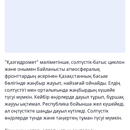
"Қазгидромет" мәліметінше, солтүстік-батыс циклон
және онымен байланысты атмосфералық
фронттардың әсерінен Қазақстанның басым
бөлігінде жаңбыр жауып, найзағай ойнайды. Елдің
солтүстігі мен орталығында жаңбырдың күшейе
түсуі мүмкін. Кейбір өңірлерде дауыл тұрып, бұршақ
жаууы ықтимал. Республика бойынша жел күшейеді,
ал оңтүстікте шаңды дауыл күтіледі. Солтүстік
өңірлерде түнде және таңертең тұман түсуі мүмкін.