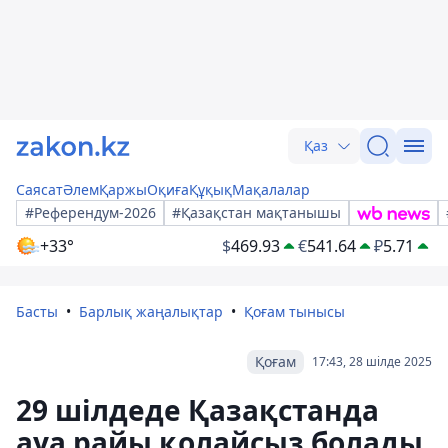
Қаз
Саясат
Әлем
Қаржы
Оқиға
Құқық
Мақалалар
#Референдум-2026
#Қазақстан мақтанышы
+33°
$
469.93
€
541.64
₽
5.71
Басты
Барлық жаңалықтар
Қоғам тынысы
Қоғам
17:43, 28 шілде 2025
29 шілдеде Қазақстанда
ауа райы қолайсыз болады