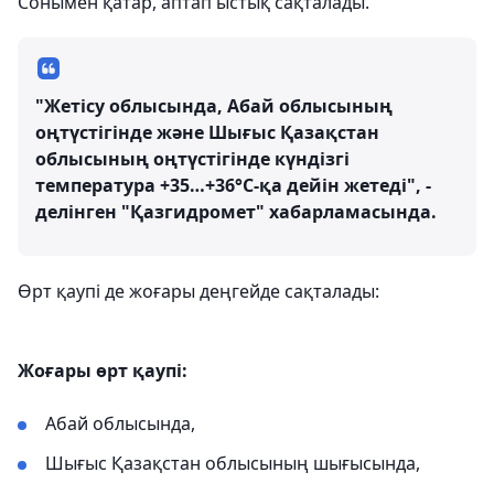
Сонымен қатар, аптап ыстық сақталады.
"Жетісу облысында, Абай облысының
оңтүстігінде және Шығыс Қазақстан
облысының оңтүстігінде күндізгі
температура +35…+36°C-қа дейін жетеді", -
делінген "Қазгидромет" хабарламасында.
Өрт қаупі де жоғары деңгейде сақталады:
Жоғары өрт қаупі:
Абай облысында,
Шығыс Қазақстан облысының шығысында,