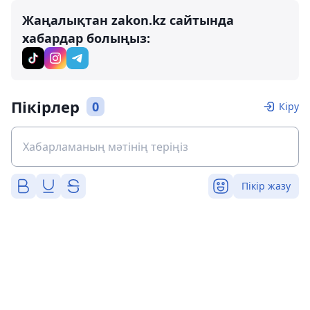
Жаңалықтан zakon.kz сайтында
хабардар болыңыз:
Пікірлер
0
Кіру
Пікір жазу