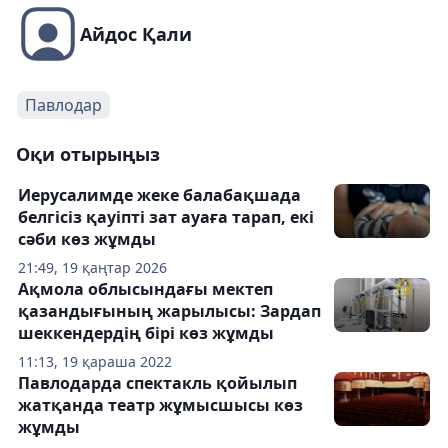
Айдос Қали
Павлодар
Оқи отырыңыз
Иерусалимде жеке балабақшада
белгісіз қауіпті зат ауаға тарап, екі
сәби көз жұмды
21:49, 19 қаңтар 2026
Ақмола облысындағы мектеп
қазандығының жарылысы: Зардап
шеккендердің бірі көз жұмды
11:13, 19 қараша 2022
Павлодарда спектакль қойылып
жатқанда театр жұмысшысы көз
жұмды