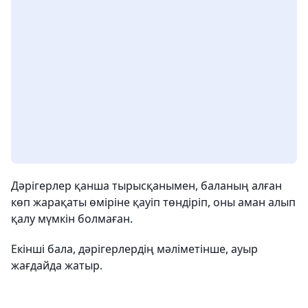
Дәрігерлер қанша тырысқанымен, баланың алған
көп жарақаты өміріне қауіп төндіріп, оны аман алып
қалу мүмкін болмаған.
Екінші бала, дәрігерлердің мәліметінше, ауыр
жағдайда жатыр.