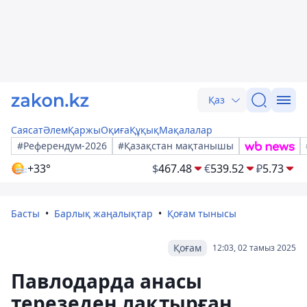
Қаз
Саясат
Әлем
Қаржы
Оқиға
Құқық
Мақалалар
#Референдум-2026
#Қазақстан мақтанышы
+33°
$
467.48
€
539.52
₽
5.73
Басты
Барлық жаңалықтар
Қоғам тынысы
Қоғам
12:03, 02 тамыз 2025
Павлодарда анасы
терезеден лақтырған