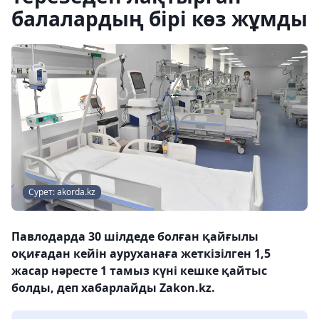
балалардың бірі көз жұмды
Сурет: akorda.kz
Павлодарда 30 шілдеде болған қайғылы
оқиғадан кейін ауруханаға жеткізілген 1,5
жасар нәресте 1 тамыз күні кешке қайтыс
болды, деп хабарлайды Zakon.kz.