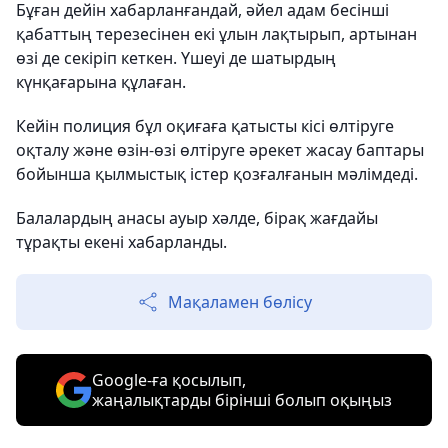
Бұған дейін хабарланғандай, әйел адам бесінші
қабаттың терезесінен екі ұлын лақтырып, артынан
өзі де секіріп кеткен. Үшеуі де шатырдың
күнқағарына құлаған.
Кейін полиция бұл оқиғаға қатысты кісі өлтіруге
оқталу және өзін-өзі өлтіруге әрекет жасау баптары
бойынша қылмыстық істер қозғалғанын мәлімдеді.
Балалардың анасы ауыр хәлде, бірақ жағдайы
тұрақты екені хабарланды.
Мақаламен бөлісу
Google-ға қосылып,
жаңалықтарды бірінші болып оқыңыз