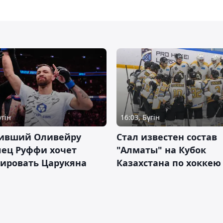
үгін
16:03, Бүгін
ивший Оливейру
Стал известен состав
лец Руффи хочет
"Алматы" на Кубок
тировать Царукяна
Казахстана по хоккею