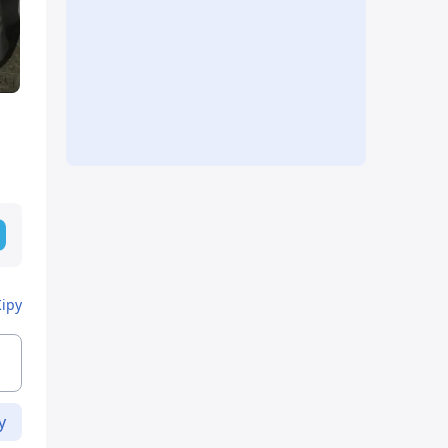
Кіру
у