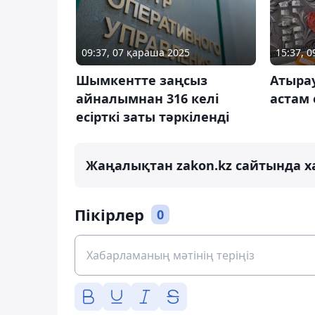
09:37, 07 қараша 2025
15:37, 
Шымкентте заңсыз
Атырау
айналымнан 316 келі
астам 
есірткі заты тәркіленді
Жаңалықтан zakon.kz сайтында х
Пікірлер
0