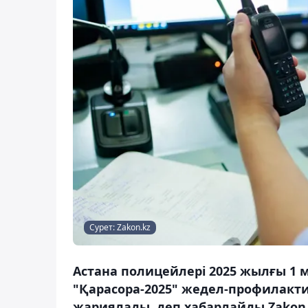
Сурет: Zakon.kz
Астана полицейлері 2025 жылғы 1 
"Қарасора-2025" жедел-профилак
жариялады, деп хабарлайды Zakon.