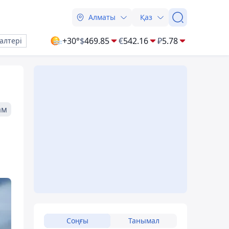
Алматы
Қаз
+30°
$
469.85
€
542.16
₽
5.78
алтері
ам
Соңғы
Танымал