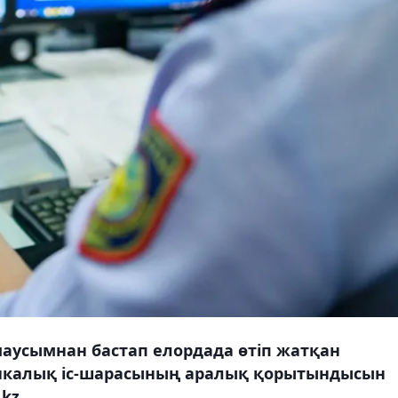
маусымнан бастап елордада өтіп жатқан
тикалық іс-шарасының аралық қорытындысын
kz.