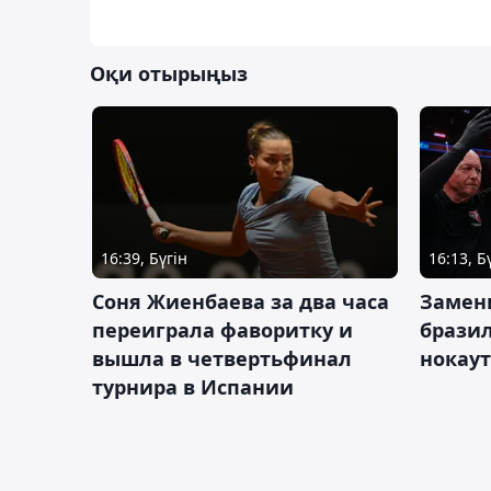
Оқи отырыңыз
16:39, Бүгін
16:13, Б
Соня Жиенбаева за два часа
Замен
переиграла фаворитку и
брази
вышла в четвертьфинал
нокау
турнира в Испании