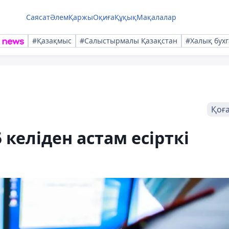
Саясат
Әлем
Қаржы
Оқиға
Құқық
Мақалалар
#Қазақмыс
#Салыстырмалы Қазақстан
#Халық бухг
Қоғ
 келіден астам есірткі