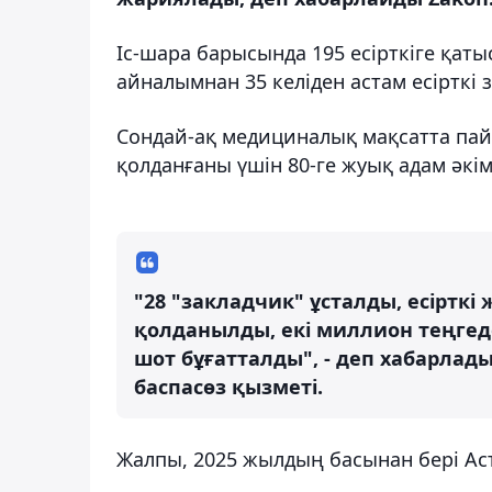
Іс-шара барысында 195 есірткіге қат
айналымнан 35 келіден астам есірткі з
Сондай-ақ медициналық мақсатта па
қолданғаны үшін 80-ге жуық адам әкі
"28 "закладчик" ұсталды, есірткі
қолданылды, екі миллион теңгед
шот бұғатталды", - деп хабарла
баспасөз қызметі.
Жалпы, 2025 жылдың басынан бері Аста