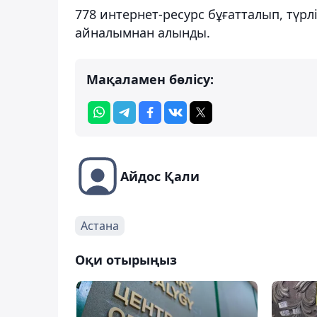
778 интернет-ресурс бұғатталып, түрл
айналымнан алынды.
Мақаламен бөлісу:
Айдос Қали
Астана
Оқи отырыңыз