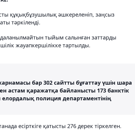
ысты құқықбұзушылық әшкереленіп, заңсыз
аты тәркіленді.
йдаланылмайтын тыйым салынған заттарды
мшілік жауапкершілікке тартылды.
 жарнамасы бар 302 сайтты бұғаттау үшін шара
ен астам қаражатқа байланысты 173 банктік
ды елордалық полиция департаментінің
нада есірткіге қатысты 276 дерек тіркелген.