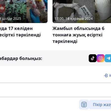
09 шілде 2025
17:00, 18 қараша 2024
да 17 келіден
Жамбыл облысында 6
есірткі тәркіленді
тоннаға жуық есірткі
тәркіленді
абардар болыңыз:
Пікір жаз