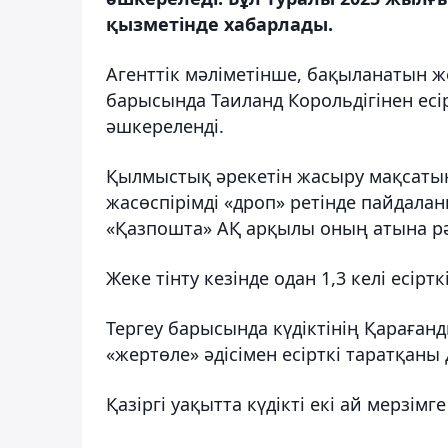
қызметінде хабарлады.
Агенттік мәліметінше, бақыланатын ж
барысында Таиланд Корольдігінен ес
әшкереленді.
Қылмыстық әрекетін жасыру мақсатынд
жасөспірімді «дроп» ретінде пайдала
«Қазпошта» АҚ арқылы оның атына рә
Жеке тінту кезінде одан 1,3 келі есірт
Тергеу барысында күдіктінің Қараған
«жертөле» әдісімен есірткі таратқаны
Қазіргі уақытта күдікті екі ай мерзімг