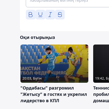
Оқи отырыңыз
20:03, Бүгін
19:42, Б
"Ордабасы" разгромил
Тенни
"Жетысу" в гостях и укрепил
пробил
лидерство в КПЛ
домаш