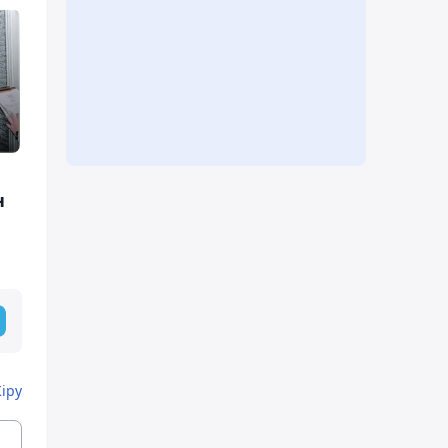
н
Кіру