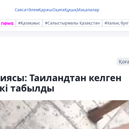
Саясат
Әлем
Қаржы
Оқиға
Құқық
Мақалалар
#Қазақмыс
#Салыстырмалы Қазақстан
#Халық бухг
Қоғ
иясы: Таиландтан келген
кі табылды