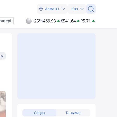
Алматы
Қаз
+25°
$
469.93
€
541.64
₽
5.71
алтері
ам
Соңғы
Танымал