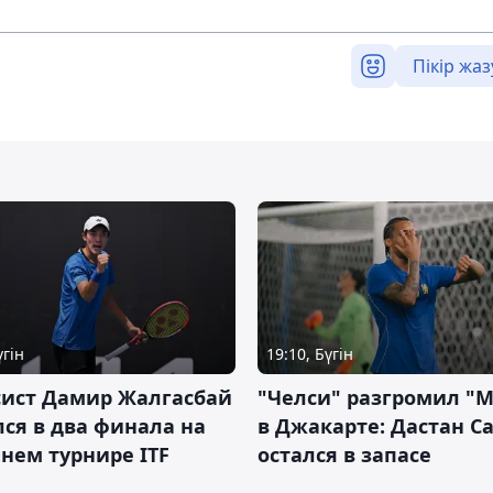
Пікір жаз
үгін
19:10, Бүгін
сист Дамир Жалгасбай
"Челси" разгромил "
ся в два финала на
в Джакарте: Дастан С
нем турнире ITF
остался в запасе