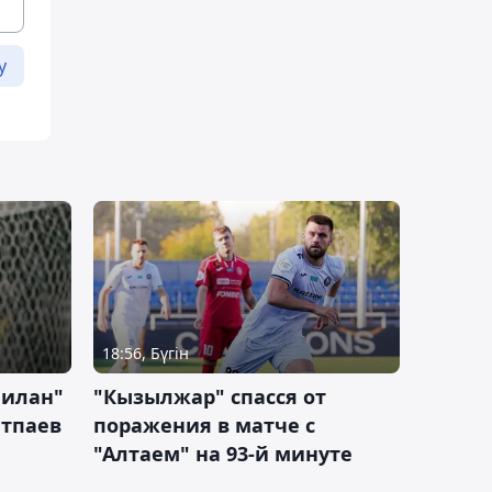
у
18:56, Бүгін
Милан"
"Кызылжар" спасся от
атпаев
поражения в матче с
"Алтаем" на 93-й минуте