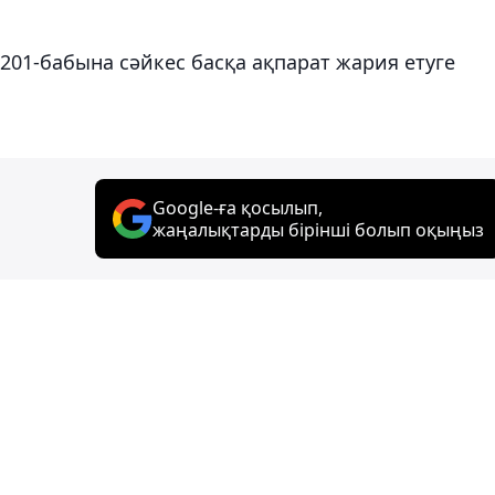
201-бабына сәйкес басқа ақпарат жария етуге
Google-ға қосылып,
жаңалықтарды бірінші болып оқыңыз