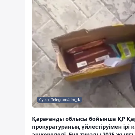
Сурет: Telegram/afm_rk
Қарағанды облысы бойынша ҚР Қар
прокуратураның үйлестіруімен ірі 
әшкереледі. Бұл туралы 2025 жылғы