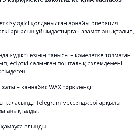
еткізу әдісі қолданылған арнайы операция
ірткі арнасын ұйымдастырған азамат анықталып,
а күдікті өзінің танысы – кәмелетке толмаған
нып, есірткі салынған пошталық сәлемдемені
сімдеген.
кі заты – каннабис WAX тәркіленді.
ды қаласында Telegram мессенджері арқылы
 да анықталды.
е қамауға алынды.