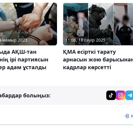
04 мамыр 2023
11:08, 18 сәуір 2025
ыда АҚШ-тан
ҚМА есірткі тарату
інің ірі партиясын
арнасын жою барысына
ер адам ұсталды
кадрлар көрсетті
абардар болыңыз: