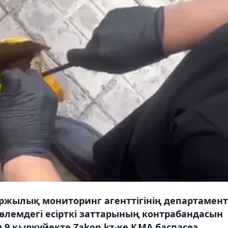
жылық мониторинг агенттігінің департамент
көлемдегі есірткі заттарының контрабандасын
 9 қыркүйекте Zakon.kz-ке ҚМА баспасөз