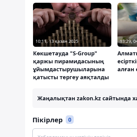
10:11, 13 қазан 2025
13:29, 
Көкшетауда "S-Group"
Алмат
қаржы пирамидасының
есіртк
ұйымдастырушыларына
алған 
қатысты тергеу аяқталды
Жаңалықтан zakon.kz сайтында х
Пікірлер
0