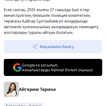
Еске салсақ, 2025 жылғы 27 тамызда Ішкі істер
министрлігінің Әкімшілік полиция комитетінің
төрағасы Қайсар Сұлтанбаев ел жолдарында
автокөлік қозғалысының жылдамдығын төмендету
жоспарлары туралы айтқан болатын.
Мақаламен бөлісу
Google-ға қосылып,
жаңалықтарды бірінші болып оқыңыз
Айгерим Тарина
Қазақстан
Астана