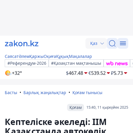
Қаз
Саясат
Әлем
Қаржы
Оқиға
Құқық
Мақалалар
#Референдум-2026
#Қазақстан мақтанышы
+32°
$
467.48
€
539.52
₽
5.73
Басты
Барлық жаңалықтар
Қоғам тынысы
Қоғам
15:40, 11 қыркүйек 2025
Кептеліске әкеледі: ІІМ
Қазақстанда автокөлік