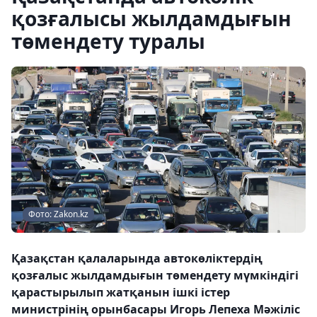
қозғалысы жылдамдығын
төмендету туралы
Фото: Zakon.kz
Қазақстан қалаларында автокөліктердің
қозғалыс жылдамдығын төмендету мүмкіндігі
қарастырылып жатқанын ішкі істер
министрінің орынбасары Игорь Лепеха Мәжіліс