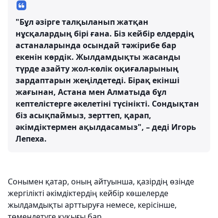
"Бұл әзірге талқыланып жатқан
нұсқалардың бірі ғана. Біз кейбір елдердің
астаналарында осындай тәжірибе бар
екенін көрдік. Жылдамдықты жасанды
түрде азайту жол-көлік оқиғаларының
зардаптарын жеңілдетеді. Бірақ екінші
жағынан, Астана мен Алматыда бұл
кептелістерге әкелетіні түсінікті. Сондықтан
біз асықпаймыз, зерттеп, қарап,
әкімдіктермен ақылдасамыз", – деді Игорь
Лепеха.
Сонымен қатар, оның айтуынша, қазірдің өзінде
жергілікті әкімдіктердің кейбір көшелерде
жылдамдықты арттыруға немесе, керісінше,
төмендетуге құқығы бар.