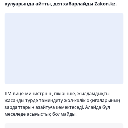
кулуарында айтты, деп хабарлайды Zakon.kz.
ІІМ вице-министрінің пікірінше, жылдамдықты
жасанды түрде төмендету жол-көлік оқиғаларының
зардаптарын азайтуға көмектеседі. Алайда бұл
мәселеде асығыстық болмайды.