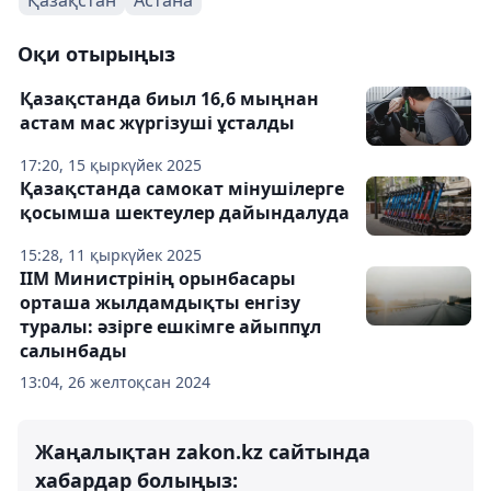
Оқи отырыңыз
Қазақстанда биыл 16,6 мыңнан
астам мас жүргізуші ұсталды
17:20, 15 қыркүйек 2025
Қазақстанда самокат мінушілерге
қосымша шектеулер дайындалуда
15:28, 11 қыркүйек 2025
ІІМ Министрінің орынбасары
орташа жылдамдықты енгізу
туралы: әзірге ешкімге айыппұл
салынбады
13:04, 26 желтоқсан 2024
Жаңалықтан zakon.kz сайтында
хабардар болыңыз: