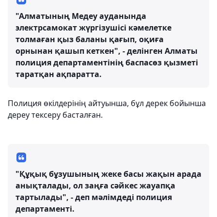
"Алматының Медеу ауданында
электрсамокат жүргізушісі кәмелетке
толмаған қыз баланы қағып, оқиға
орнынан қашып кеткен", - делінген Алматы
полиция департаментінің баспасөз қызметі
таратқан ақпаратта.
Полиция өкілдерінің айтуынша, бұл дерек бойынша
дереу тексеру басталған.
"Құқық бұзушының жеке басы жақын арада
анықталады, ол заңға сәйкес жауапқа
тартылады", - деп мәлімдеді полиция
департаменті.