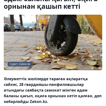
орнынан қашып кетті
Сурет: Zakon.kz
Әлеуметтік желілерде тараған ақпаратқа
сәйкес, 28 гвардияшы-панфиловшылар
атындағы саябақта самокат мінген адам
баланы қағып, оқиға орнынан кетіп қалған, деп
хабарлайды Zakon.kz.