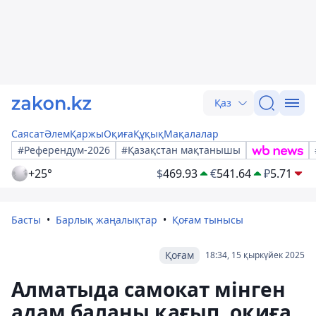
Қаз
Саясат
Әлем
Қаржы
Оқиға
Құқық
Мақалалар
#Референдум-2026
#Қазақстан мақтанышы
+25°
$
469.93
€
541.64
₽
5.71
Басты
Барлық жаңалықтар
Қоғам тынысы
Қоғам
18:34, 15 қыркүйек 2025
Алматыда самокат мінген
адам баланы қағып, оқиға