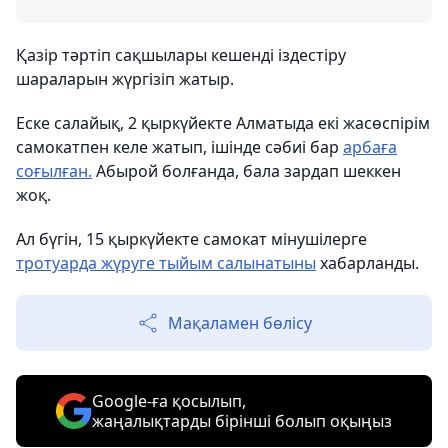
Қазір тәртіп сақшылары кешенді іздестіру
шараларын жүргізіп жатыр.
Еске салайық, 2 қыркүйекте Алматыда екі жасөспірім
самокатпен келе жатып, ішінде сәбиі бар
арбаға
соғылған.
Абырой болғанда, бала зардап шеккен
жоқ.
Ал бүгін, 15 қыркүйекте самокат мінушілерге
тротуарда жүруге тыйым салынатыны
хабарланды.
Мақаламен бөлісу
Google-ға қосылып,
жаңалықтарды бірінші болып оқыңыз