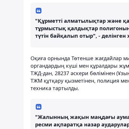
"Құрметті алматылықтар және қ
тұрмыстық қалдықтар полигонын
түтін байқалып отыр", - делінген
Оқиға орнында Төтенше жағдайлар мин
органдардың күші мен құралдары жұ
ТЖД-дан, 28237 әскери бөлімінен (Ұзы
ТЖМ құтқару қызметінен, полиция мен 
техника тартылды.
"Жалынның жақын маңдағы аумақт
ресми ақпаратқа назар аударула