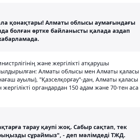
ала қонақтары! Алматы облысы аумағындағы
да болған өртке байланысты қалада аздап
 хабарламада.
истрлігінің және жергілікті атқарушы
мылдырылған: Алматы облысы мен Алматы қаласы
нағаш ауылы), "Қазселқорғау"-дан, Алматы қаласы
жергілікті органдардан 150 адам және 70-тен аса
арға тарау қаупі жоқ. Сабыр сақтап, тек
рыңызды сұраймыз", - деп мәлімдеді ТЖД.