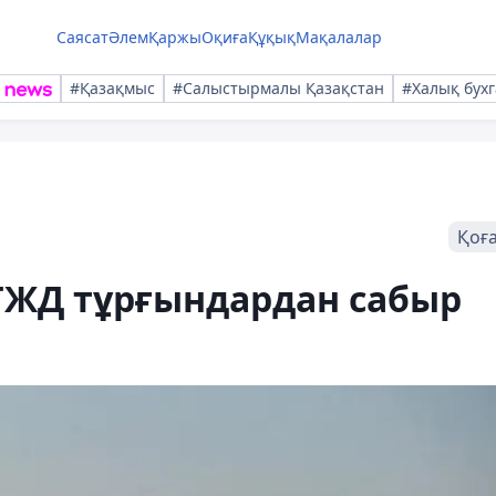
Саясат
Әлем
Қаржы
Оқиға
Құқық
Мақалалар
#Қазақмыс
#Салыстырмалы Қазақстан
#Халық бухг
Қоғ
ТЖД тұрғындардан сабыр