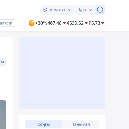
Алматы
Қаз
+30°
$
467.48
€
539.52
₽
5.73
алтері
ам
Соңғы
Танымал