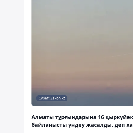
Сурет: Zakon.kz
Алматы тұрғындарына 16 қыркүйек к
байланысты үндеу жасалды, деп ха