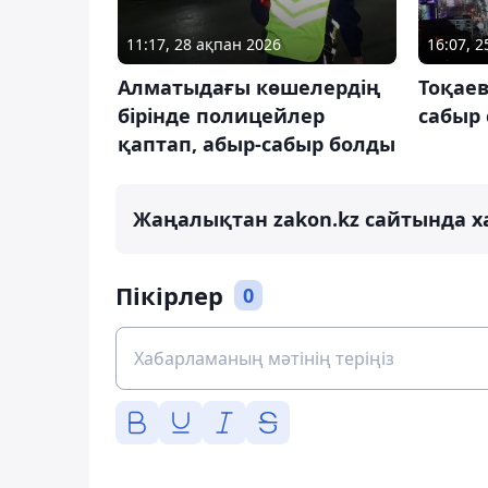
11:17, 28 ақпан 2026
16:07, 
Алматыдағы көшелердің
Тоқае
бірінде полицейлер
сабыр
қаптап, абыр-сабыр болды
Жаңалықтан zakon.kz сайтында х
Пікірлер
0