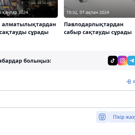
25 қаңтар 2024
10:32, 07 ақпан 2024
в алматылықтардан
Павлодарлықтардан
 сақтауды сұрады
сабыр сақтауды сұрады
абардар болыңыз:
Пікір жаз