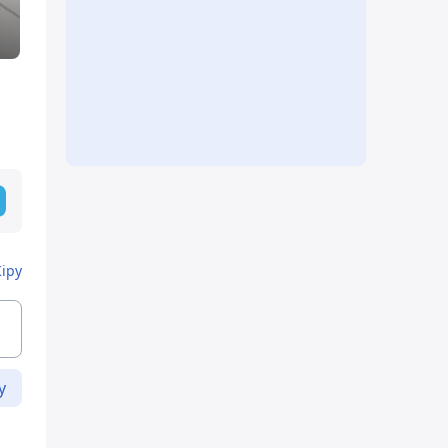
Кіру
у