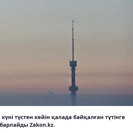
үні түстен кейін қалада байқалған түтінге
барлайды Zakon.kz.