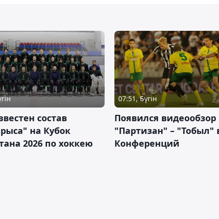
үгін
07:51, Бүгін
звестен состав
Появился видеообзор
рыса" на Кубок
"Партизан" – "Тобыл" 
тана 2026 по хоккею
Конференций