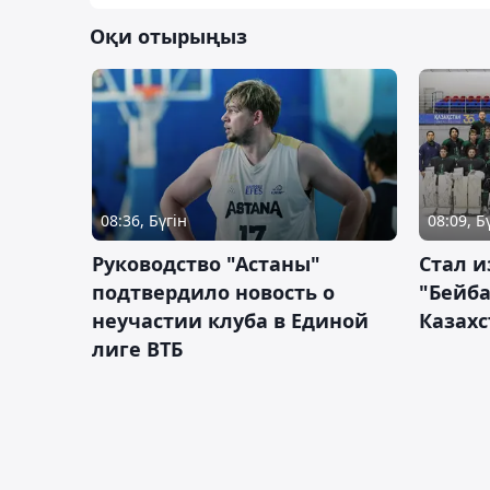
Оқи отырыңыз
08:36, Бүгін
08:09, Б
Руководство "Астаны"
Стал и
подтвердило новость о
"Бейба
неучастии клуба в Единой
Казахс
лиге ВТБ