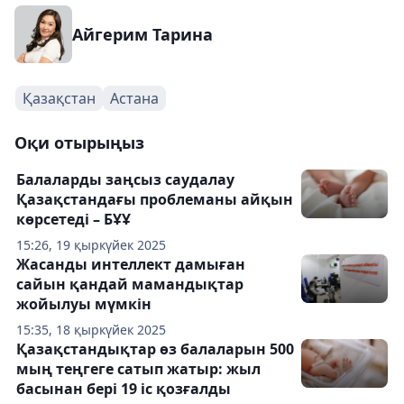
Айгерим Тарина
Қазақстан
Астана
Оқи отырыңыз
Балаларды заңсыз саудалау
Қазақстандағы проблеманы айқын
көрсетеді – БҰҰ
15:26, 19 қыркүйек 2025
Жасанды интеллект дамыған
сайын қандай мамандықтар
жойылуы мүмкін
15:35, 18 қыркүйек 2025
Қазақстандықтар өз балаларын 500
мың теңгеге сатып жатыр: жыл
басынан бері 19 іс қозғалды