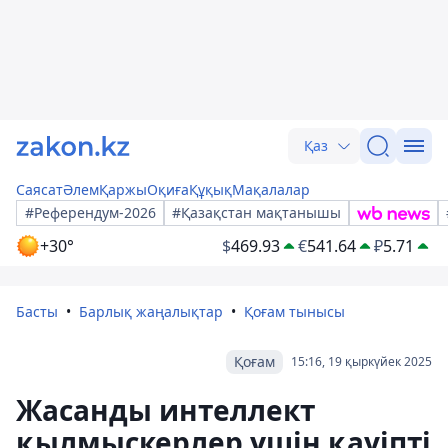
Қаз
Саясат
Әлем
Қаржы
Оқиға
Құқық
Мақалалар
#Референдум-2026
#Қазақстан мақтанышы
+30°
$
469.93
€
541.64
₽
5.71
Басты
Барлық жаңалықтар
Қоғам тынысы
Қоғам
15:16, 19 қыркүйек 2025
Жасанды интеллект
қылмыскерлер үшін қауіпті