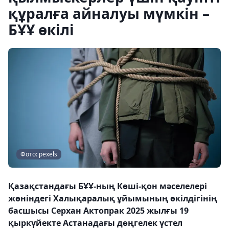
құралға айналуы мүмкін –
БҰҰ өкілі
Фото: pexels
Қазақстандағы БҰҰ-ның Көші-қон мәселелері
жөніндегі Халықаралық ұйымының өкілдігінің
басшысы Серхан Актопрак 2025 жылғы 19
қыркүйекте Астанадағы дөңгелек үстел