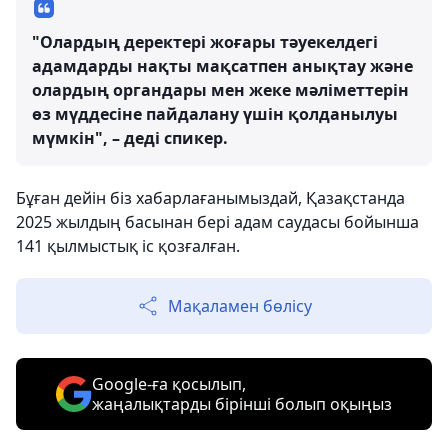
"Олардың деректері жоғары тәуекелдегі
адамдарды нақты мақсатпен анықтау және
олардың органдары мен жеке мәліметтерін
өз мүддесіне пайдалану үшін қолданылуы
мүмкін", – деді спикер.
Бұған дейін біз хабарлағанымыздай, Қазақстанда
2025 жылдың басынан бері адам саудасы бойынша
141 қылмыстық іс қозғалған.
Мақаламен бөлісу
Google-ға қосылып,
жаңалықтарды бірінші болып оқыңыз