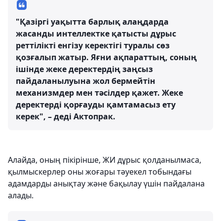
"Қазіргі уақытта барлық алаңдарда
жасанды интеллектке қатысты дұрыс
реттілікті енгізу керектігі туралы сөз
қозғалып жатыр. Яғни ақпараттың, соның
ішінде жеке деректердің заңсыз
пайдаланылуына жол бермейтін
механизмдер мен тәсілдер қажет. Жеке
деректерді қорғауды қамтамасыз ету
керек", – деді Актопрак.
Алайда, оның пікірінше, ЖИ дұрыс қолданылмаса,
қылмыскерлер оны жоғары тәуекел тобындағы
адамдарды анықтау және бақылау үшін пайдалана
алады.