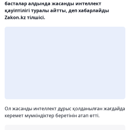
басталар алдында жасанды интеллект
қауіптілігі туралы айтты, деп хабарлайды
Zakon.kz тілшісі.
Ол жасанды интеллект дұрыс қолданылған жағдайда
керемет мүмкіндіктер беретінін атап өтті.