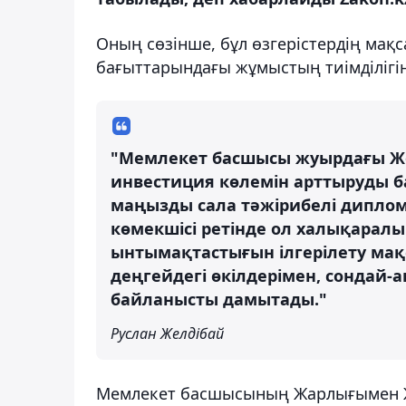
Оның сөзінше, бұл өзгерістердің мақ
бағыттарындағы жұмыстың тиімділігін
"Мемлекет басшысы жуырдағы Жо
инвестиция көлемін арттыруды бас
маңызды сала тәжірибелі диплома
көмекшісі ретінде ол халықарал
ынтымақтастығын ілгерілету ма
деңгейдегі өкілдерімен, сондай-
байланысты дамытады."
Руслан Желдібай
Мемлекет басшысының Жарлығымен Ж