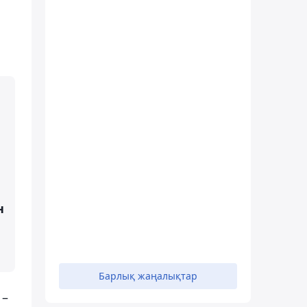
н
Барлық жаңалықтар
 –