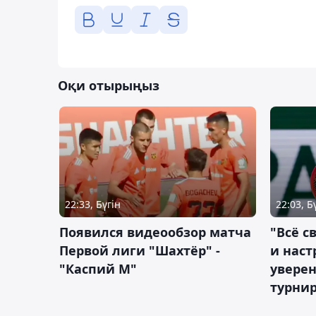
Оқи отырыңыз
22:33, Бүгін
22:03, Б
Появился видеообзор матча
"Всё с
Первой лиги "Шахтёр" -
и наст
"Каспий М"
уверен
турни