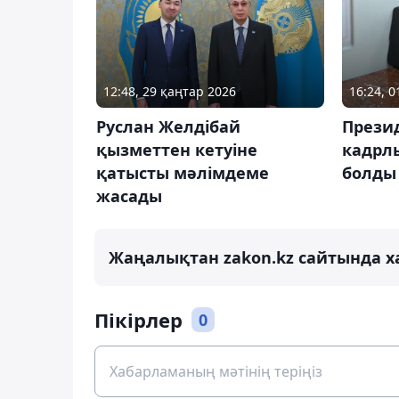
12:48, 29 қаңтар 2026
16:24, 
Руслан Желдібай
Презид
қызметтен кетуіне
кадрл
қатысты мәлімдеме
болды
жасады
Жаңалықтан zakon.kz сайтында х
Пікірлер
0