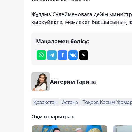
Жұлдыз Сүлейменоваға дейін министрлі
қыркүйекте, мемлекет басшысының ж
Мақаламен бөлісу:
Айгерим Тарина
Қазақстан
Астана
Тоқаев Касым-Жома
Оқи отырыңыз