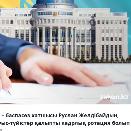
і – баспасөз хатшысы Руслан Желдібайдың
уыс-түйістер қалыпты кадрлық ротация болып
z.