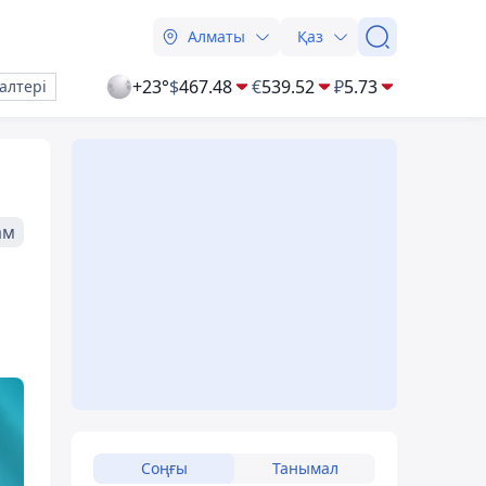
Алматы
Қаз
+23°
$
467.48
€
539.52
₽
5.73
алтері
ам
Соңғы
Танымал