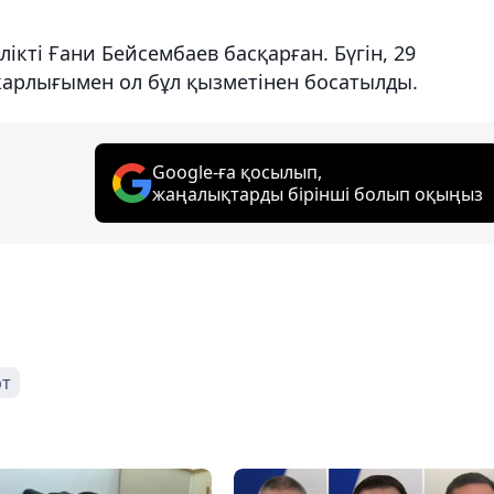
кті Ғани Бейсембаев басқарған. Бүгін, 29
арлығымен ол бұл қызметінен босатылды.
Google-ға қосылып,
жаңалықтарды бірінші болып оқыңыз
рт