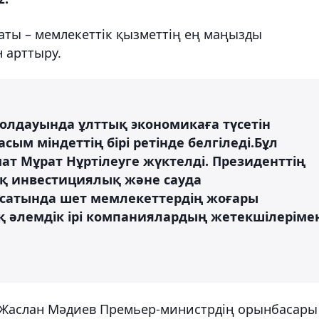
саты – мемлекеттік қызметтің ең маңызды
 арттыру.
лдауында ұлттық экономикаға түсетін
ым міндеттің бірі ретінде белгіледі.Бұл
т Мұрат Нұртілеуге жүктелді. Президенттің
ық инвестициялық және сауда
қсатында шет мемлекеттердің жоғары
ақ әлемдік ірі компаниялардың жетекшілеріме
аслан Мәдиев Премьер-министрдің орынбасары