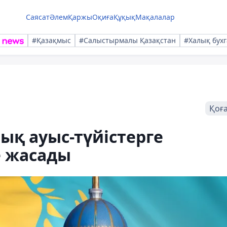
Саясат
Әлем
Қаржы
Оқиға
Құқық
Мақалалар
#Қазақмыс
#Салыстырмалы Қазақстан
#Халық бухг
Қоғ
ық ауыс-түйістерге
 жасады