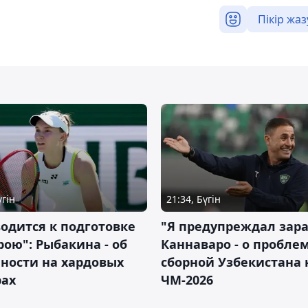
Пікір жаз
үгін
21:34, Бүгін
водится к подготовке
"Я предупреждал зара
рою": Рыбакина - об
Каннаваро - о пробле
ности на хардовых
сборной Узбекистана 
рах
ЧМ-2026