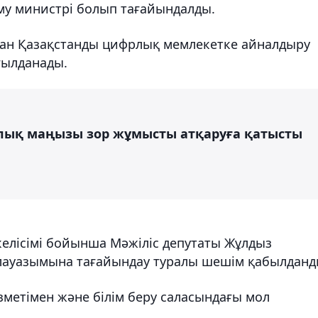
му министрі болып тағайындалды.
ан Қазақстанды цифрлық мемлекетке айналдыру
ғылданады.
ялық маңызы зор жұмысты атқаруға қатысты
елісімі бойынша Мәжіліс депутаты Жұлдыз
 лауазымына тағайындау туралы шешім қабылданд
метімен және білім беру саласындағы мол