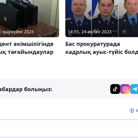
01 қыркүйек 2023
14:55, 24 ақпан 2023
ент әкімшілігінде
Бас прокуратурада
ық тағайындаулар
кадрлық ауыс-түйіс бол
абардар болыңыз: