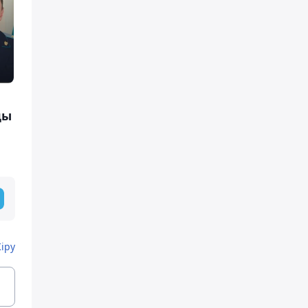
ды
Кіру