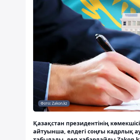
Фото: Zakon.kz
Қазақстан президентінің көмекшіс
айтуынша, елдегі соңғы кадрлық а
табылады, деп хабарлайды Zakon.k