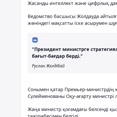
Жасанды интеллект және цифрлық да
Ведомство басшысы Жолдауда айтылғ
жөніндегі мақсатты іске асырумен шұ
"Президент министрге стратеги
бағыт-бағдар берді."
Руслан Желдібай
Сонымен қатар Премьер-министрдің к
Сүлейменованы Оқу-ағарту министрі
Жаңа министр қоғамдағы белсенді қыз
тәжірибесімен белгілі.