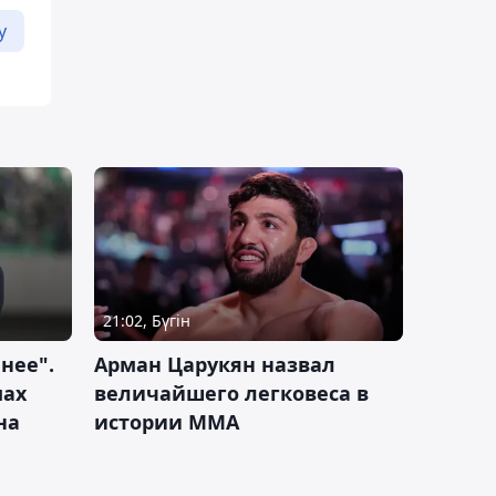
у
21:02, Бүгін
нее".
Арман Царукян назвал
мах
величайшего легковеса в
на
истории ММА