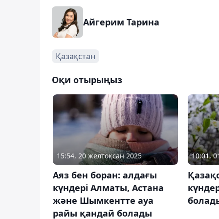
Айгерим Тарина
Қазақстан
Оқи отырыңыз
15:54, 20 желтоқсан 2025
10:01, 
Аяз бен боран: алдағы
Қазақ
күндері Алматы, Астана
күндер
және Шымкентте ауа
болад
райы қандай болады