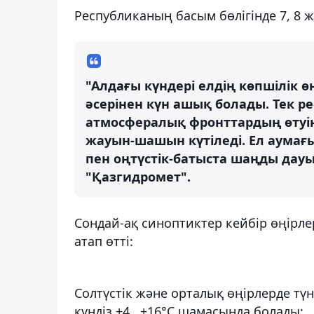
Республиканың басым бөлігінде 7, 8 ж
"Алдағы күндері елдің көпшілік 
әсерінен күн ашық болады. Тек р
атмосфералық фронттардың өтуі
жауын-шашын күтіледі. Ел аумағын
пен оңтүстік-батыста шаңды дауы
"Қазгидромет".
Сондай-ақ синоптиктер кейбір өңірле
атап өтті:
Солтүстік және орталық өңірлерде түн
күндіз +4...+16°С шамасында болады;