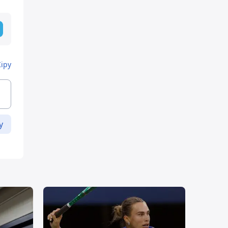
Кіру
у