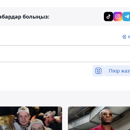
абардар болыңыз:
Пікір жаз