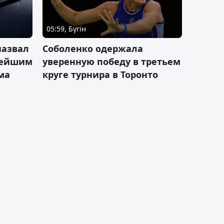
05:59, Бүгін
назвал
Соболенко одержала
лейшим
уверенную победу в третьем
ма
круге турнира в Торонто