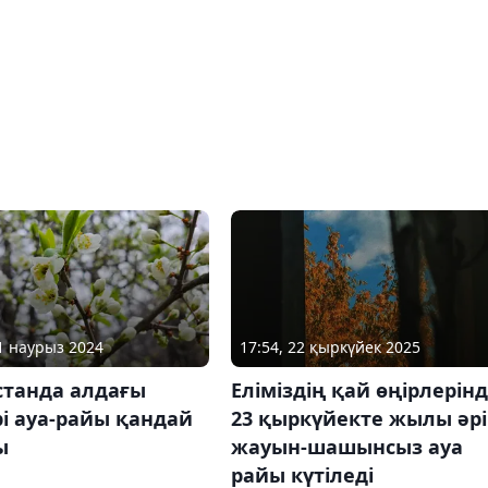
01 наурыз 2024
17:54, 22 қыркүйек 2025
станда алдағы
Еліміздің қай өңірлерін
і ауа-райы қандай
23 қыркүйекте жылы әрі
ы
жауын-шашынсыз ауа
райы күтіледі