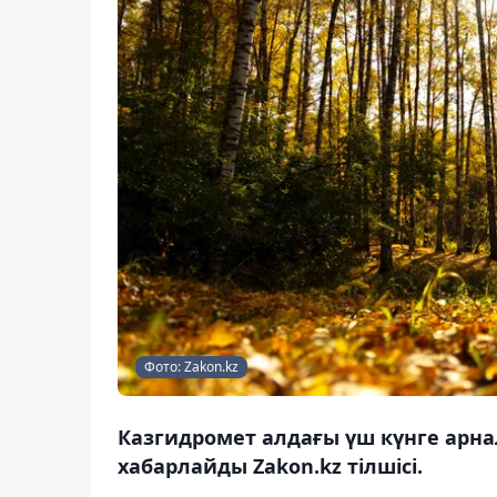
Фото: Zakon.kz
Казгидромет алдағы үш күнге арн
хабарлайды Zakon.kz тілшісі.