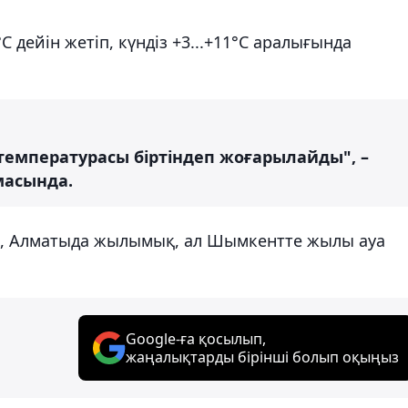
С дейін жетіп, күндіз +3...+11°С аралығында
температурасы біртіндеп жоғарылайды", –
масында.
яз, Алматыда жылымық, ал Шымкентте жылы ауа
Google-ға қосылып,
жаңалықтарды бірінші болып оқыңыз