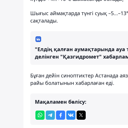
Шығыс аймақтарда түнгі суық –5...–13°
сақталады.
"Елдің қалған аумақтарында ауа 
делінген "Қазгидромет" хабарла
Бұған дейін синоптиктер Астанада а
райы болатынын хабарлаған еді.
Мақаламен бөлісу: