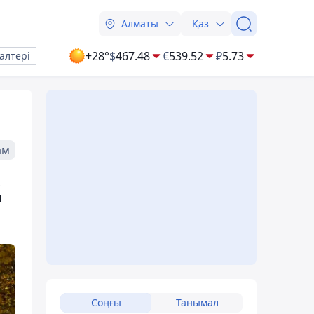
Алматы
Қаз
+28°
$
467.48
€
539.52
₽
5.73
алтері
ам
қ
Соңғы
Танымал