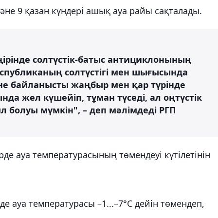
әне 9 қазан күндері ашық ауа райы сақталады.
өңірінде солтүстік-батыс антициклонының
еспубликаның солтүстігі мен шығысында
не байланысты жаңбыр мен қар түрінде
да жел күшейіп, тұман түседі, ал оңтүстік
л болуы мүмкін", – деп мәлімдеді РГП
рде ауа температурасының төмендеуі күтілетінін
де ауа температурасы –1...–7°С дейін төмендеп,