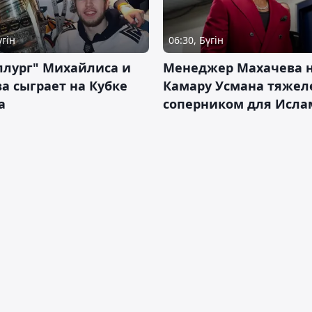
үгін
06:30, Бүгін
ллург" Михайлиса и
Менеджер Махачева 
а сыграет на Кубке
Камару Усмана тяже
а
соперником для Исла