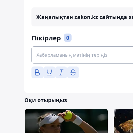
Жаңалықтан zakon.kz сайтында х
Пікірлер
0
Оқи отырыңыз