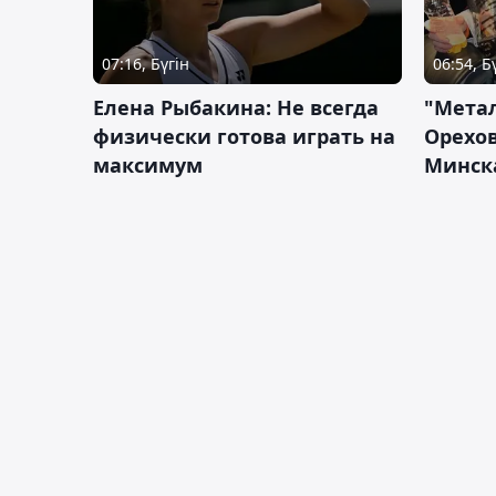
07:16, Бүгін
06:54, Б
Елена Рыбакина: Не всегда
"Мета
физически готова играть на
Орехов
максимум
Минск