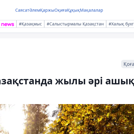
Саясат
Әлем
Қаржы
Оқиға
Құқық
Мақалалар
#Қазақмыс
#Салыстырмалы Қазақстан
#Халық бухг
Қоғ
Қазақстанда жылы әрі ашы