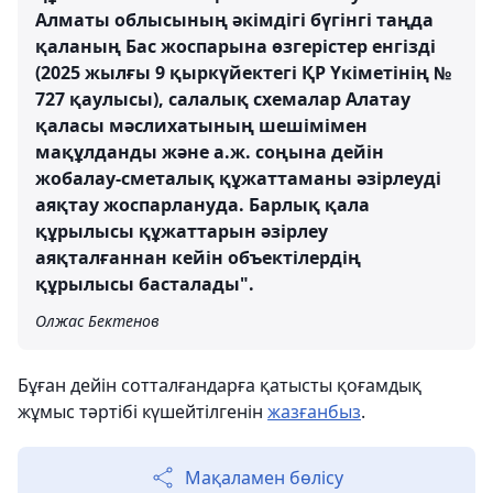
Алматы облысының әкімдігі бүгінгі таңда
қаланың Бас жоспарына өзгерістер енгізді
(2025 жылғы 9 қыркүйектегі ҚР Үкіметінің №
727 қаулысы), салалық схемалар Алатау
қаласы мәслихатының шешімімен
мақұлданды және а.ж. соңына дейін
жобалау-сметалық құжаттаманы әзірлеуді
аяқтау жоспарлануда. Барлық қала
құрылысы құжаттарын әзірлеу
аяқталғаннан кейін объектілердің
құрылысы басталады".
Олжас Бектенов
Бұған дейін сотталғандарға қатысты қоғамдық
жұмыс тәртібі күшейтілгенін
жазғанбыз
.
Мақаламен бөлісу