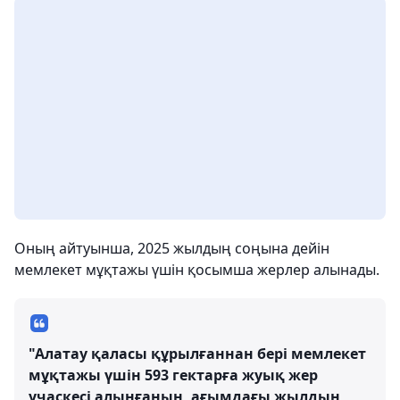
Оның айтуынша, 2025 жылдың соңына дейін
мемлекет мұқтажы үшін қосымша жерлер алынады.
"Алатау қаласы құрылғаннан бері мемлекет
мұқтажы үшін 593 гектарға жуық жер
учаскесі алынғанын, ағымдағы жылдың