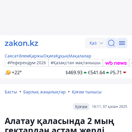
Қаз
Саясат
Әлем
Қаржы
Оқиға
Құқық
Мақалалар
#Референдум-2026
#Қазақстан мақтанышы
+22°
$
469.93
€
541.64
₽
5.71
Басты
Барлық жаңалықтар
Қоғам тынысы
Қоғам
16:11, 07 қазан 2025
Алатау қаласында 2 мың
гектардан астам жерді