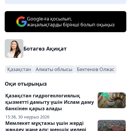
Google-ға қосылып,
жаңалықтарды бірінші болып оқыңыз
Ботагөз Ақиқат
Қазақстан
Алматы облысы
Бектенов Олжас
Оқи отырыңыз
Қазақстан гидрогеологиялық
қызметті дамыту үшін Ислам даму
банкінен қарыз алады
15:38, 30 наурыз 2026
Мемлекет мұқтажы үшін жерді
жөндеу және алу: меншік иелері