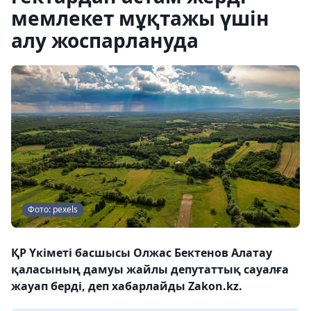
мемлекет мұқтажы үшін
алу жоспарлануда
Фото: pexels
ҚР Үкіметі басшысы Олжас Бектенов Алатау
қаласының дамуы жайлы депутаттық сауалға
жауап берді, деп хабарлайды Zakon.kz.