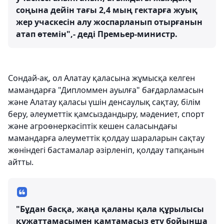
соңына дейін тағы 2,4 мың гектарға жуық
жер учаскесін алу жоспарланып отырғанын
атап өтемін",- деді Премьер-министр.
Сондай-ақ, ол Алатау қаласына жұмысқа келген
мамандарға "Дипломмен ауылға" бағдарламасын
және Алатау қаласы үшін денсаулық сақтау, білім
беру, әлеуметтік қамсыздандыру, мәдениет, спорт
және агроөнеркәсіптік кешен саласындағы
мамандарға әлеуметтік қолдау шараларын сақтау
жөніндегі бастамалар әзірленіп, қолдау тапқанын
айтты.
"Бұдан басқа, жаңа қаланы қала құрылысы
құжаттамасымен қамтамасыз ету бойынша